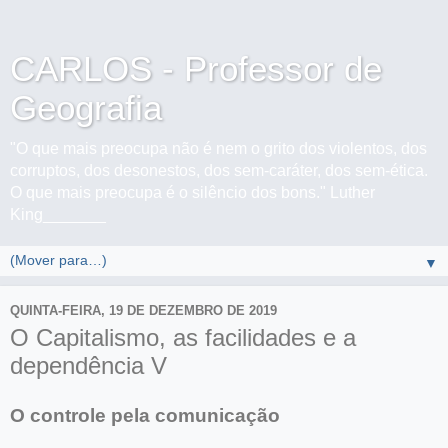
CARLOS - Professor de
Geografia
"O que mais preocupa não é nem o grito dos violentos, dos
corruptos, dos desonestos, dos sem-caráter, dos sem-ética.
O que mais preocupa é o silêncio dos bons." Luther
King_______
▼
QUINTA-FEIRA, 19 DE DEZEMBRO DE 2019
O Capitalismo, as facilidades e a
dependência V
O controle pela comunicação