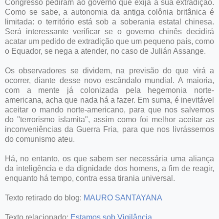
Congresso pediram ao governo que exija a sua extradição.
Como se sabe, a autonomia da antiga colônia britânica é
limitada: o território está sob a soberania estatal chinesa.
Será interessante verificar se o governo chinês decidirá
acatar um pedido de extradição que um pequeno país, como
o Equador, se nega a atender, no caso de Julián Assange.
Os observadores se dividem, na previsão do que virá a
ocorrer, diante desse novo escândalo mundial. A maioria,
com a mente já colonizada pela hegemonia norte-
americana, acha que nada há a fazer. Em suma, é inevitável
aceitar o mando norte-americano, para que nos salvemos
do "terrorismo islamita", assim como foi melhor aceitar as
inconveniências da Guerra Fria, para que nos livrássemos
do comunismo ateu.
Há, no entanto, os que sabem ser necessária uma aliança
da inteligência e da dignidade dos homens, a fim de reagir,
enquanto há tempo, contra essa tirania universal.
Texto retirado do blog:
MAURO SANTAYANA
Texto relacionado:
Estamos sob Vigilância