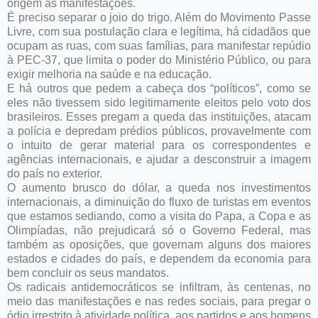
origem às manifestações.
É preciso separar o joio do trigo. Além do Movimento Passe
Livre, com sua postulação clara e legítima, há cidadãos que
ocupam as ruas, com suas famílias, para manifestar repúdio
à PEC-37, que limita o poder do Ministério Público, ou para
exigir melhoria na saúde e na educação.
E há outros que pedem a cabeça dos “políticos”, como se
eles não tivessem sido legitimamente eleitos pelo voto dos
brasileiros. Esses pregam a queda das instituições, atacam
a polícia e depredam prédios públicos, provavelmente com
o intuito de gerar material para os correspondentes e
agências internacionais, e ajudar a desconstruir a imagem
do país no exterior.
O aumento brusco do dólar, a queda nos investimentos
internacionais, a diminuição do fluxo de turistas em eventos
que estamos sediando, como a visita do Papa, a Copa e as
Olimpíadas, não prejudicará só o Governo Federal, mas
também as oposições, que governam alguns dos maiores
estados e cidades do país, e dependem da economia para
bem concluir os seus mandatos.
Os radicais antidemocráticos se infiltram, às centenas, no
meio das manifestações e nas redes sociais, para pregar o
ódio irrestrito à atividade política, aos partidos e aos homens