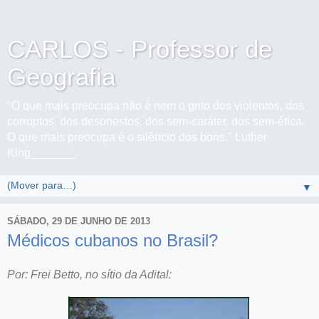
CARLOS - Professor de
Geografia
"O que mais preocupa não é nem o grito dos violentos, dos
corruptos, dos desonestos, dos sem-caráter, dos sem-ética.
O que mais preocupa é o silêncio dos bons." Luther
King_______
▼
SÁBADO, 29 DE JUNHO DE 2013
Médicos cubanos no Brasil?
Por: Frei Betto, no sítio da Adital: