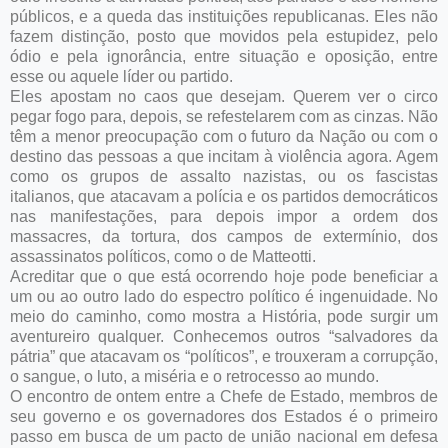
públicos, e a queda das instituições republicanas. Eles não
fazem distinção, posto que movidos pela estupidez, pelo
ódio e pela ignorância, entre situação e oposição, entre
esse ou aquele líder ou partido.
Eles apostam no caos que desejam. Querem ver o circo
pegar fogo para, depois, se refestelarem com as cinzas. Não
têm a menor preocupação com o futuro da Nação ou com o
destino das pessoas a que incitam à violência agora. Agem
como os grupos de assalto nazistas, ou os fascistas
italianos, que atacavam a polícia e os partidos democráticos
nas manifestações, para depois impor a ordem dos
massacres, da tortura, dos campos de extermínio, dos
assassinatos políticos, como o de Matteotti.
Acreditar que o que está ocorrendo hoje pode beneficiar a
um ou ao outro lado do espectro político é ingenuidade. No
meio do caminho, como mostra a História, pode surgir um
aventureiro qualquer. Conhecemos outros “salvadores da
pátria” que atacavam os “políticos”, e trouxeram a corrupção,
o sangue, o luto, a miséria e o retrocesso ao mundo.
O encontro de ontem entre a Chefe de Estado, membros de
seu governo e os governadores dos Estados é o primeiro
passo em busca de um pacto de união nacional em defesa