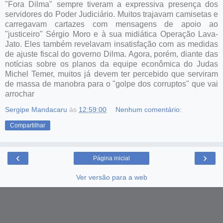
"Fora Dilma" sempre tiveram a expressiva presença dos
servidores do Poder Judiciário. Muitos trajavam camisetas e
carregavam cartazes com mensagens de apoio ao
"justiceiro" Sérgio Moro e à sua midiática Operação Lava-
Jato. Eles também revelavam insatisfação com as medidas
de ajuste fiscal do governo Dilma. Agora, porém, diante das
notícias sobre os planos da equipe econômica do Judas
Michel Temer, muitos já devem ter percebido que serviram
de massa de manobra para o "golpe dos corruptos" que vai
arrochar
Sergipe Mandacaru
às
12:59:00
Nenhum comentário:
Compartilhar
‹
›
Página inicial
Ver versão para a web