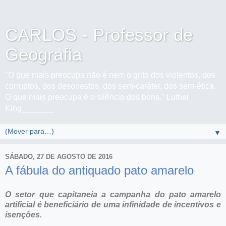
CARLOS - Professor de
Geografia
"O que mais preocupa não é nem o grito dos violentos, dos
corruptos, dos desonestos, dos sem-caráter, dos sem-ética.
O que mais preocupa é o silêncio dos bons." Luther
King_______
▼
SÁBADO, 27 DE AGOSTO DE 2016
A fábula do antiquado pato amarelo
O setor que capitaneia a campanha do pato amarelo
artificial é beneficiário de uma infinidade de incentivos e
isenções.