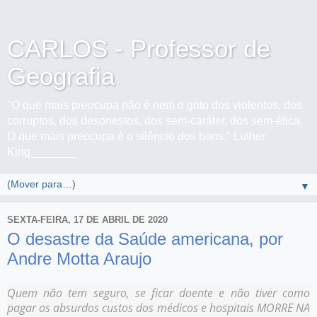
CARLOS - Professor de
Geografia
"O que mais preocupa não é nem o grito dos violentos, dos
corruptos, dos desonestos, dos sem-caráter, dos sem-ética.
O que mais preocupa é o silêncio dos bons." Luther
King_______
▼
SEXTA-FEIRA, 17 DE ABRIL DE 2020
O desastre da Saúde americana, por
Andre Motta Araujo
Quem não tem seguro, se ficar doente e não tiver como
pagar os absurdos custos dos médicos e hospitais MORRE NA