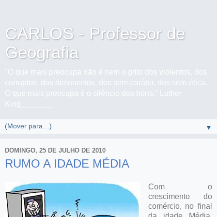
CARLOS - Professor de
Geografia
"O que mais preocupa não é nem o grito dos violentos, dos
corruptos, dos desonestos, dos sem-caráter, dos sem-ética.
O que mais preocupa é o silêncio dos bons." Luther
King_______
▼
DOMINGO, 25 DE JULHO DE 2010
RUMO A IDADE MÉDIA
Com o
crescimento do
comércio, no final
da idade Média,