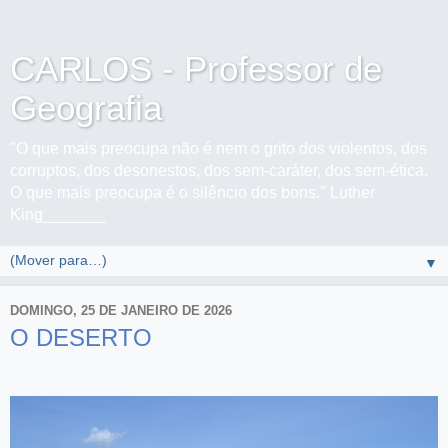
CARLOS - Professor de
Geografia
"O que mais preocupa não é nem o grito dos violentos, dos
corruptos, dos desonestos, dos sem-caráter, dos sem-ética.
O que mais preocupa é o silêncio dos bons." Luther
King_______
▼
DOMINGO, 25 DE JANEIRO DE 2026
O DESERTO