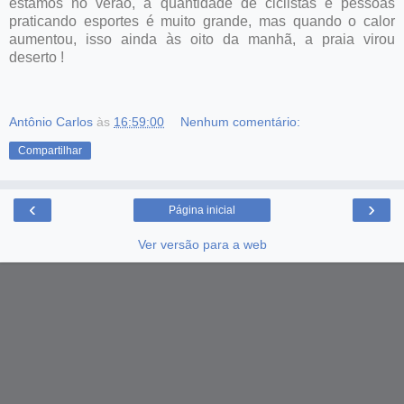
estamos no verão, a quantidade de ciclistas e pessoas
praticando esportes é muito grande, mas quando o calor
aumentou, isso ainda às oito da manhã, a praia virou
deserto !
Antônio Carlos
às
16:59:00
Nenhum comentário:
Compartilhar
‹
›
Página inicial
Ver versão para a web