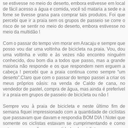
se estivesse no meio do deserto, embora estivesse em local
de fácil acesso a água e comida, você só mataria a sede e a
fome se tivesse grana para comprar tais produtos. Foi que
percebi que ir a praia sem os grupos de passeio se corre o
risco de se sentir no meio do deserto, embora estivesse no
meio da multidão !
Com o passar do tempo vim morar em Aracaju e sempre que
posso vou dar uma voltinha de bicicleta na praia. Vou, dou
uma voltinha e volto e às vezes não encontro ninguém
conhecido, dou bom dia a todos que passo, mas a grande
maioria não responde e os que respondem nem erguem a
cabeça ! percebi que a praia continua como sempre “um
deserto”.Claro que com o passar do tempo passei a criar os
meus próprios oásis: na venda de Caldo de cana, no
vendedor de pastel, compra de água, mas ainda é preferível
ir a praia em grupos de passeio de bicicleta ou não !
Sempre vou à praia de bicicleta e neste último fim de
semana fiquei impressionado com a quantidade de ciclistas
que passavam que davam e respondia BOM DIA ! Notei que
somente os ciclistas estavam se cumprimentando e como