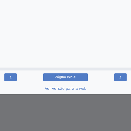
‹
›
Página inicial
Ver versão para a web