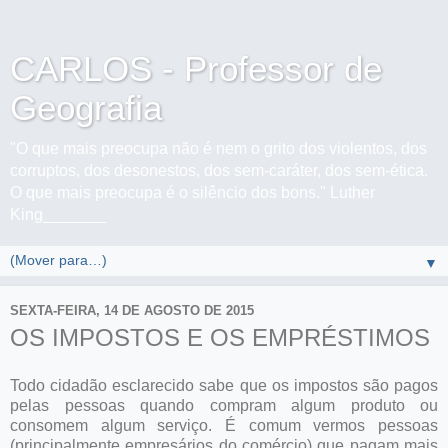
CARLOS - Professor de
Geografia
"O que mais preocupa não é nem o grito dos violentos, dos
corruptos, dos desonestos, dos sem-caráter, dos sem-ética.
O que mais preocupa é o silêncio dos bons." Luther
King_______
▼
SEXTA-FEIRA, 14 DE AGOSTO DE 2015
OS IMPOSTOS E OS EMPRÉSTIMOS
Todo cidadão esclarecido sabe que os impostos são pagos
pelas pessoas quando compram algum produto ou
consomem algum serviço. É comum vermos pessoas
(principalmente empresários do comércio) que pagam mais