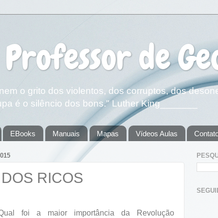
 Professor de Ge
em o grito dos violentos, dos corruptos, dos deson
pa é o silêncio dos bons." Luther King_______
EBooks
Manuais
Mapas
Vídeos Aulas
Contat
015
PESQU
 DOS RICOS
SEGUIDOR
Qual foi a maior importância da Revolução