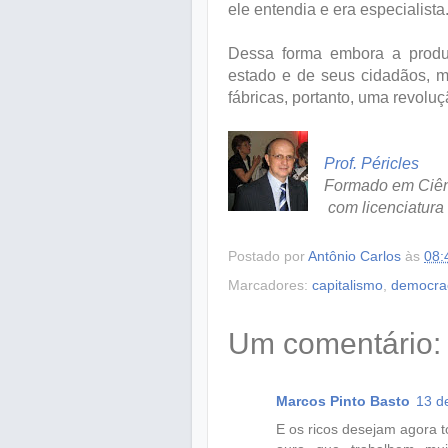
ele entendia e era especialista
Dessa forma embora a produç
estado e de seus cidadãos, m
fábricas, portanto, uma revoluç
Prof. Péricles
Formado em Ciên
com licenciatura 
Postado por
Antônio Carlos
às
08:
Marcadores:
capitalismo
,
democra
Um comentário:
Marcos Pinto Basto
13 d
E os ricos desejam agora 