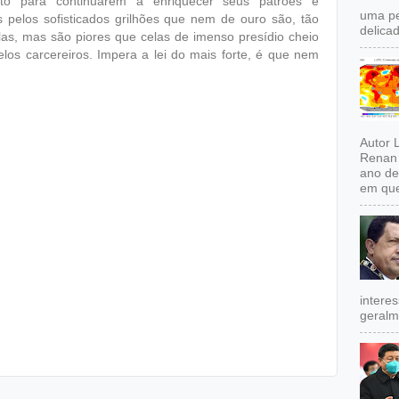
to para continuarem a enriquecer seus patrões e
uma pe
 pelos sofisticados grilhões que nem de ouro são, tão
delicad
s, mas são piores que celas de imenso presídio cheio
elos carcereiros. Impera a lei do mais forte, é que nem
Autor 
Renan 
ano de
em que
intere
geralm