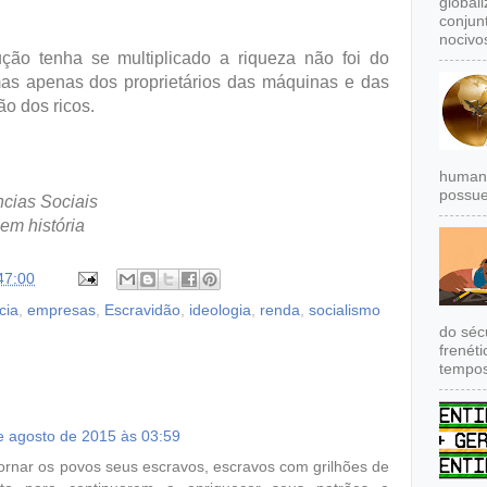
global
.
conjun
nocivos
ão tenha se multiplicado a riqueza não foi do
as apenas dos proprietários das máquinas e das
ão dos ricos.
humana
possue
cias Sociais
em história
47:00
cia
,
empresas
,
Escravidão
,
ideologia
,
renda
,
socialismo
do séc
frenét
tempos
e agosto de 2015 às 03:59
tornar os povos seus escravos, escravos com grilhões de