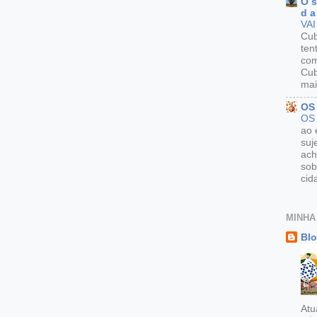
O s
d a
VAI
Cu
ten
com
Cub
mai
OS
OS
ao 
suj
ach
sob
cid
MINHA
Blo
Atu