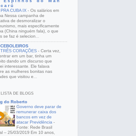
 E s p i n h o s d o M a n
 c a r ú
 PRA CUBA IX
-
Os salários em
ba Nessa campanha de
tativa de desmoralizar o
unismo, mais especificamente
a (China ninguém fala), o que
s se faz é selecion...
 CEBOLEIROS
 TRÊS CORAÇÕES
-
Certa vez,
entrar em um bar, tinha um
eito dando um discurso que
ei interessante. Ele falava
re as mulheres bonitas nas
ades que visitou e...
 LISTA DE BLOGS
g do Roberto
Governo deve parar de
remunerar caixa dos
bancos em vez de
atacar Previdência
-
Fonte: Rede Brasil
al – 25/03/2019 Em 10 anos,