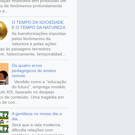
ização financeira tem produzido um
to de fenômenos profundamente
 p...
O TEMPO DA SOCIEDADE
E O TEMPO DA NATUREZA
As transformações impostas
pelos fenômenos da
natureza e pelas ações
s às paisagens terrestres
m, historicamente, temporalidad...
Os quatro erros
pedagógicos do ensino
remoto
Vendido como a “educação
do futuro”, emprega modelo
ulo XIX, baseado no despejo
ico de conteúdo. Uma tragédia em
 de con...
A gentileza no nosso dia a
dia...
Será que a vida moderna
dificulta relações com