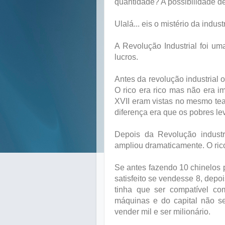
quantidade? A possibilidade de
Ulalá... eis o mistério da indust
A Revolução Industrial foi u
lucros.
Antes da revolução industrial
O rico era rico mas não era 
XVII eram vistas no mesmo teat
diferença era que os pobres le
Depois da Revolução industri
ampliou dramaticamente. O rico, 
Se antes fazendo 10 chinelos p
satisfeito se vendesse 8, depo
tinha que ser compatível c
máquinas e do capital não se
vender mil e ser milionário.