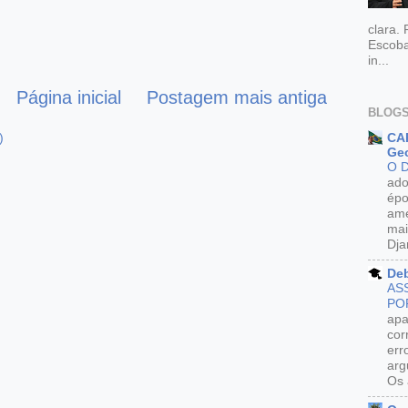
clara.
Escoba
in...
Página inicial
Postagem mais antiga
BLOGS
CAR
)
Geo
O 
ado
épo
ame
mai
Dja
De
AS
PO
apa
cor
err
arg
Os 