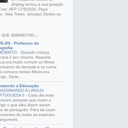
Jinping tornou a sua posição
 Foto: AFP 17/3/2020, Pepe
r, Asia Times (ensaio) Dentre os
 QUE ADMINISTRO....
LOS - Professor de
grafia
DESERTO
-
Quando criança
rava ir pro cinema. Naquela
ca era muito comum os filmes
ricanos de faroeste e os nome
s comuns nestes filmes era
ngo, Sarta...
batendo a Educação
SASSINANDO A LINGUA
RTUGUESA II
-
Cada dia mais
recem pessoas que vivem a
rigir o que eles dizem serem
os de português. Para tal usam
umentos de todas as espécies.
argument...