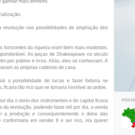
 ganhar mais dinheiro.
rialização.
ma revolução nas possibilidades de ampliação dos
 os horizontes da riqueza eram bem mais modestos.
imponderável. As peças de Shakespeare no século
ro por pobres e ricos. Aliás, eles se conheciam. A
vavam as próprias cadeiras de casa.
al a possibilidade de lucrar e fazer fortuna se
ficaria tão rico que se tornaria invisível ao pobre.
POSTAG
or dia o dono dos instrumentos e do capital ficava
is da revolução, podendo fazer mil por dia, a venda
om a produção e consequentemente o dono das
 conformaria em vender 8 e ser rico, iria querer