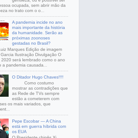
gentileza, ou é possível ser
ssoa ocupada, sem abrir mão da
eza no trato com o o...
A pandemia incide no ano
mais importante da história
da humanidade. Serão as
próximas zoonoses
gestadas no Brasil?
Luiz Marques Edição de imagem
Garcia Ilustração Divulgação O
 2020 será lembrado como o ano
 a pandemia causada...
O Ditador Hugo Chaves!!!!
Como costumo
mostrar as contradições que
as Rede de TVs sempre
estão a cometerem com
sses os mais variados, que
ent...
Pepe Escobar — A China
está em guerra híbrida com
os EUA
O Presidente chinês Xi