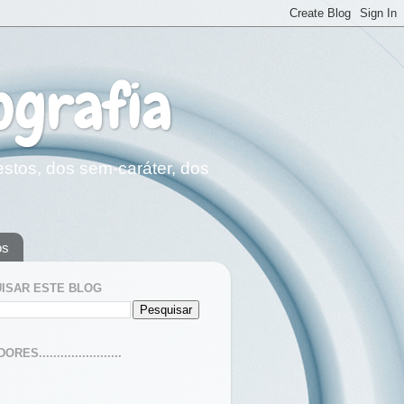
ografia
estos, dos sem-caráter, dos
os
ISAR ESTE BLOG
ES.......................