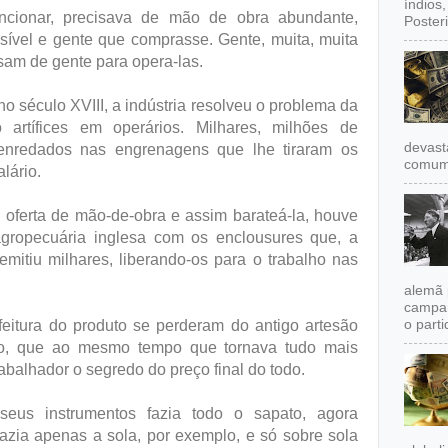
índios
funcionar, precisava de mão de obra abundante,
Poster
sível e gente que comprasse. Gente, muita, muita
isam de gente para opera-las.
no século XVIII, a indústria resolveu o problema da
artífices em operários. Milhares, milhões de
devast
 enredados nas engrenagens que lhe tiraram os
comum,
lário.
 oferta de mão-de-obra e assim barateá-la, houve
ropecuária inglesa com os enclousures que, a
emitiu milhares, liberando-os para o trabalho nas
alemã 
campan
o partid
eitura do produto se perderam do antigo artesão
o, que ao mesmo tempo que tornava tudo mais
abalhador o segredo do preço final do todo.
eus instrumentos fazia todo o sapato, agora
azia apenas a sola, por exemplo, e só sobre sola