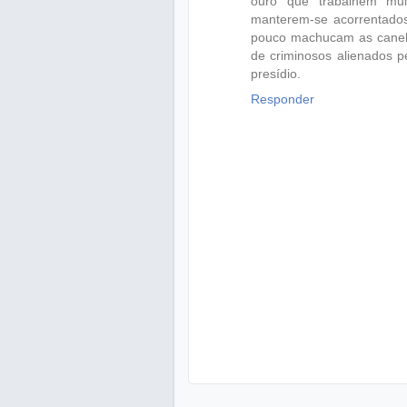
ouro que trabalhem mui
manterem-se acorrentados
pouco machucam as canela
de criminosos alienados p
presídio.
Responder