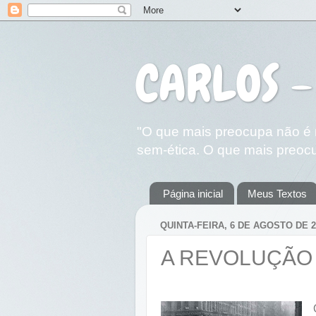
CARLOS -
"O que mais preocupa não é n
sem-ética. O que mais preocu
Página inicial
Meus Textos
QUINTA-FEIRA, 6 DE AGOSTO DE 2
A REVOLUÇÃO