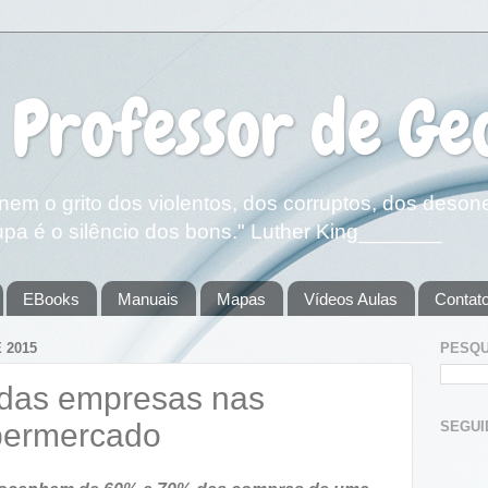
 Professor de Ge
em o grito dos violentos, dos corruptos, dos deson
pa é o silêncio dos bons." Luther King_______
EBooks
Manuais
Mapas
Vídeos Aulas
Contat
 2015
PESQU
 das empresas nas
permercado
SEGUIDOR