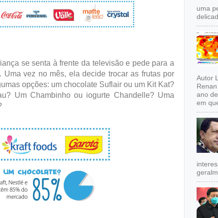
uma pe
delicad
ança se senta à frente da televisão e pede para a
 Uma vez no mês, ela decide trocar as frutas por
Autor 
gumas opções: um chocolate Suflair ou um Kit Kat?
Renan 
ano de
u? Um Chambinho ou iogurte Chandelle? Uma
em que
?
intere
geralm