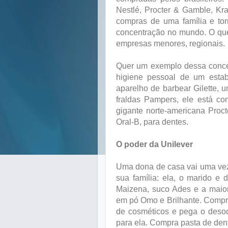
Nestlé, Procter & Gamble, K
compras de uma família e to
concentração no mundo. O que
empresas menores, regionais.
Quer um exemplo dessa conce
higiene pessoal de um esta
aparelho de barbear Gilette,
fraldas Pampers, ele está co
gigante norte-americana Pro
Oral-B, para dentes.
O poder da Unilever
Uma dona de casa vai uma vez
sua família: ela, o marido e 
Maizena, suco Ades e a maio
em pó Omo e Brilhante. Compra
de cosméticos e pega o deso
para ela. Compra pasta de dent