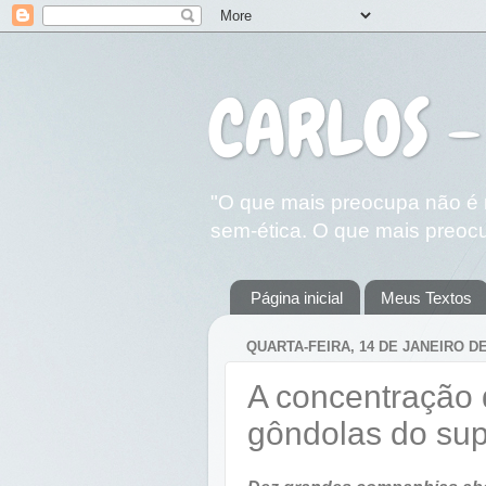
CARLOS -
"O que mais preocupa não é n
sem-ética. O que mais preocu
Página inicial
Meus Textos
QUARTA-FEIRA, 14 DE JANEIRO DE
A concentração
gôndolas do su