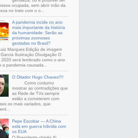
gentileza, ou é possível ser
ssoa ocupada, sem abrir mão da
eza no trato com o o...
A pandemia incide no ano
mais importante da história
da humanidade. Serão as
próximas zoonoses
gestadas no Brasil?
Luiz Marques Edição de imagem
Garcia Ilustração Divulgação O
 2020 será lembrado como o ano
 a pandemia causada...
O Ditador Hugo Chaves!!!!
Como costumo
mostrar as contradições que
as Rede de TVs sempre
estão a cometerem com
sses os mais variados, que
ent...
Pepe Escobar — A China
está em guerra híbrida com
os EUA
O Presidente chinês Xi