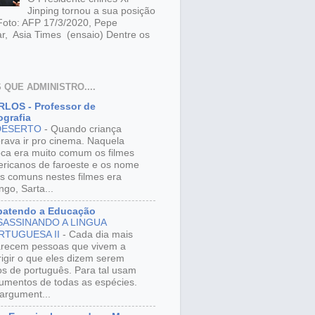
Jinping tornou a sua posição
 Foto: AFP 17/3/2020, Pepe
r, Asia Times (ensaio) Dentre os
 QUE ADMINISTRO....
LOS - Professor de
grafia
DESERTO
-
Quando criança
rava ir pro cinema. Naquela
ca era muito comum os filmes
ricanos de faroeste e os nome
s comuns nestes filmes era
ngo, Sarta...
batendo a Educação
SASSINANDO A LINGUA
RTUGUESA II
-
Cada dia mais
recem pessoas que vivem a
rigir o que eles dizem serem
os de português. Para tal usam
umentos de todas as espécies.
argument...