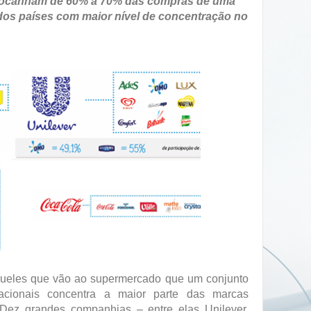
ocanham de 60% a 70% das compras de uma
 dos países com maior nível de concentração no
queles que vão ao supermercado que um conjunto
acionais concentra a maior parte das marcas
 Dez grandes companhias – entre elas Unilever,