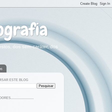
ografia
estos, dos sem-caráter, dos
os
ISAR ESTE BLOG
ES.......................