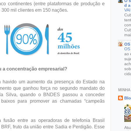
O s
co continentes (entre plataformas de produção e
d a
e 300 mil clientes em 150 nações.
VAI
Cu
ten
com
Cub
mai
OS
OS
ao 
suj
ach
ou a concentração empresarial?
sob
cid
m havido um aumento da presença do Estado na
imento que ganhou força no segundo mandato do
MINHA
a da Silva, quando o BNDES passou a conceder
Blo
s baixos para promover as chamadas “campeãs
 fusão entre as operadoras de telefonia Brasil
 BRF, fruto da união entre Sadia e Perdigão. Esse
Atu