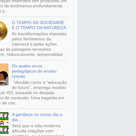
ização financeira tem produzido um
to de fenômenos profundamente
 p...
O TEMPO DA SOCIEDADE
E O TEMPO DA NATUREZA
As transformações impostas
pelos fenômenos da
natureza e pelas ações
s às paisagens terrestres
m, historicamente, temporalidad...
Os quatro erros
pedagógicos do ensino
remoto
Vendido como a “educação
do futuro”, emprega modelo
ulo XIX, baseado no despejo
ico de conteúdo. Uma tragédia em
 de con...
A gentileza no nosso dia a
dia...
Será que a vida moderna
dificulta relações com