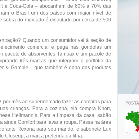
raft e Coca-Cola – abocanham de 60% a 70% das
rnam o Brasil um dos países com maior nível de
 sobra do mercado é disputado por cerca de 500
ntração? Quando um consumidor vai à seção de
belecimento comercial e pega nas gôndolas um
 um pacote de absorventes Tampax e um pacote de
mprando três marcas que integram o portfólio da
cter & Gamble – que também é dona dos produtos
 por mês ao supermercado fazer as compras para
POSTAG
duas crianças. Para a cozinha, ela compra Knorr,
nese Hellmann’s. Para a limpeza da casa, sabão
 ainda Comfort para lavar a roupa. Passa na área
dorante Rexona para seu marido, e sabonete Lux
e Closeup, a marca preferida da filha.