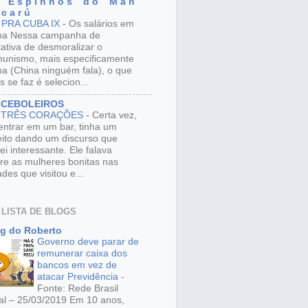
 E s p i n h o s d o M a n
 c a r ú
 PRA CUBA IX
-
Os salários em
ba Nessa campanha de
tativa de desmoralizar o
unismo, mais especificamente
a (China ninguém fala), o que
s se faz é selecion...
 CEBOLEIROS
 TRÊS CORAÇÕES
-
Certa vez,
entrar em um bar, tinha um
eito dando um discurso que
ei interessante. Ele falava
re as mulheres bonitas nas
ades que visitou e...
 LISTA DE BLOGS
g do Roberto
Governo deve parar de
remunerar caixa dos
bancos em vez de
atacar Previdência
-
Fonte: Rede Brasil
al – 25/03/2019 Em 10 anos,