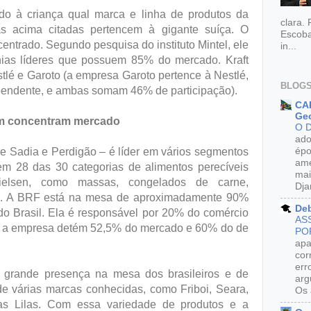
do à criança qual marca e linha de produtos da
clara.
as acima citadas pertencem à gigante suíça. O
Escoba
ntrado. Segundo pesquisa do instituto Mintel, ele
in...
ias líderes que possuem 85% do mercado. Kraft
stlé e Garoto (a empresa Garoto pertence à Nestlé,
BLOGS
endente, e ambas somam 46% de participação).
CAR
Geo
ém concentram mercado
O 
ado
épo
e Sadia e Perdigão – é líder em vários segmentos
ame
em 28 das 30 categorias de alimentos perecíveis
mai
 Nielsen, como massas, congelados de carne,
Dja
os. A BRF está na mesa de aproximadamente 90%
De
do Brasil. Ela é responsável por 20% do comércio
AS
, a empresa detém 52,5% do mercado e 60% do de
PO
apa
cor
err
m grande presença na mesa dos brasileiros e de
arg
de várias marcas conhecidas, como Friboi, Seara,
Os 
as Lilas. Com essa variedade de produtos e a