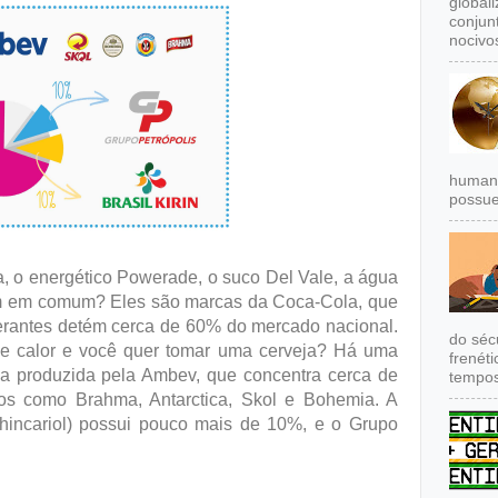
global
conjun
nocivos
humana
possue
a, o energético Powerade, o suco Del Vale, a água
êm em comum? Eles são marcas da Coca-Cola, que
erantes detém cerca de 60% do mercado nacional.
do séc
e calor e você quer tomar uma cerveja? Há uma
frenét
a produzida pela Ambev, que concentra cerca de
tempos
s como Brahma, Antarctica, Skol e Bohemia. A
chincariol) possui pouco mais de 10%, e o Grupo