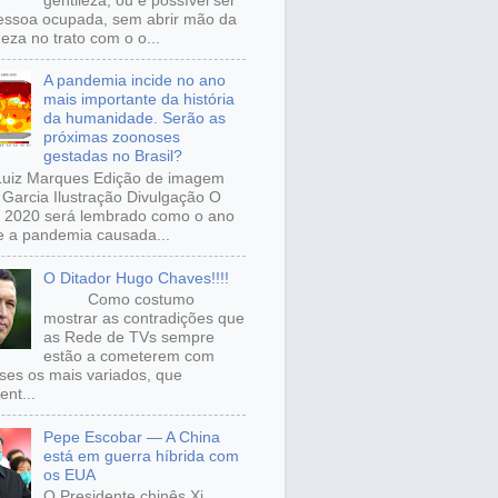
gentileza, ou é possível ser
ssoa ocupada, sem abrir mão da
eza no trato com o o...
A pandemia incide no ano
mais importante da história
da humanidade. Serão as
próximas zoonoses
gestadas no Brasil?
Luiz Marques Edição de imagem
Garcia Ilustração Divulgação O
 2020 será lembrado como o ano
 a pandemia causada...
O Ditador Hugo Chaves!!!!
Como costumo
mostrar as contradições que
as Rede de TVs sempre
estão a cometerem com
sses os mais variados, que
ent...
Pepe Escobar — A China
está em guerra híbrida com
os EUA
O Presidente chinês Xi