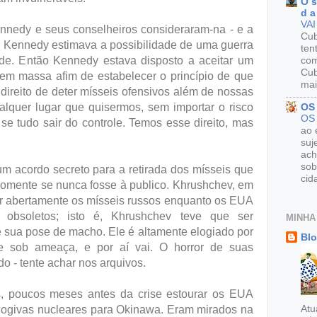
O s
d a
VAI
ennedy e seus conselheiros consideraram-na - e a
Cu
io Kennedy estimava a possibilidade de uma guerra
ten
de. Então Kennedy estava disposto a aceitar um
com
Cub
o em massa afim de estabelecer o princípio de que
mai
direito de deter mísseis ofensivos além de nossas
ualquer lugar que quisermos, sem importar o risco
OS
OS
se tudo sair do controle. Temos esse direito, mas
ao 
suj
ach
sob
m acordo secreto para a retirada dos mísseis que
cid
somente se nunca fosse à publico. Khrushchev, em
rar abertamente os mísseis russos enquanto os EUA
s obsoletos; isto é, Khrushchev teve que ser
MINHA
sua pose de macho. Ele é altamente elogiado por
Blo
e sob ameaça, e por aí vai. O horror de suas
 - tente achar nos arquivos.
 poucos meses antes da crise estourar os EUA
ogivas nucleares para Okinawa. Eram mirados na
Atu