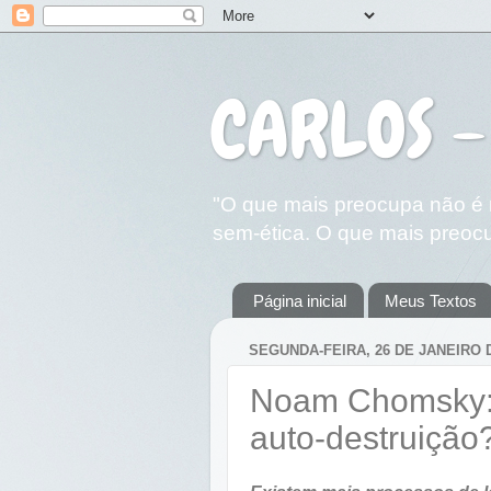
CARLOS -
"O que mais preocupa não é n
sem-ética. O que mais preocu
Página inicial
Meus Textos
SEGUNDA-FEIRA, 26 DE JANEIRO 
Noam Chomsky: e
auto-destruição