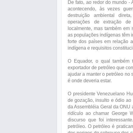
De fato, ao redor do mundo - A
acontecendo, às vezes gue
destruição ambiental direta
operações de extração de 
localmente, mas também em s
as populações indígenas têm i
forte dos países em relação a
indígena e requisitos constituc
O Equador, o qual também 
exportador de petróleo que co
ajudar a manter o petróleo no s
é onde deveria estar.
O presidente Venezuelano Hug
de gozação, insulto e ódio a
da Assembléia Geral da ONU a 
ridículo ao chamar George
discurso que foi interessan
petróleo. O petróleo é pratica
dos perigos do sobreuso dos co