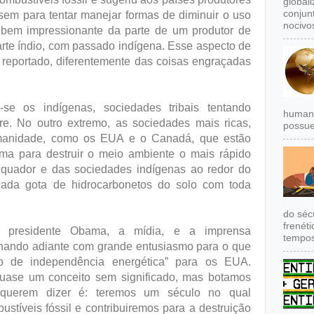
global
conjun
sem para tentar manejar formas de diminuir o uso
nocivos
i bem impressionante da parte de um produtor de
arte índio, com passado indígena. Esse aspecto de
reportado, diferentemente das coisas engraçadas
e os indígenas, sociedades tribais tentando
humana
re. No outro extremo, as sociedades mais ricas,
possue
umanidade, como os EUA e o Canadá, que estão
ma para destruir o meio ambiente o mais rápido
Equador e das sociedades indígenas ao redor do
cada gota de hidrocarbonetos do solo com toda
do séc
frenét
 o presidente Obama, a mídia, e a imprensa
tempos
olhando adiante com grande entusiasmo para o que
 de independência energética” para os EUA.
quase um conceito sem significado, mas botamos
querem dizer é: teremos um século no qual
tíveis fóssil e contribuiremos para a destruição