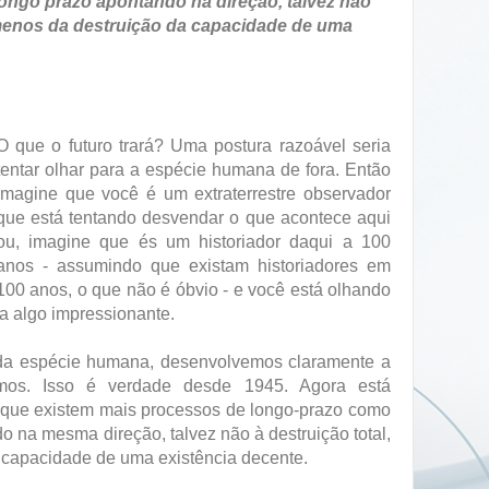
ongo prazo apontando na direção, talvez não
 menos da destruição da capacidade de uma
O que o futuro trará? Uma postura razoável seria
tentar olhar para a espécie humana de fora. Então
imagine que você é um extraterrestre observador
que está tentando desvendar o que acontece aqui
ou, imagine que és um historiador daqui a 100
anos - assumindo que existam historiadores em
100 anos, o que não é óbvio - e você está olhando
a algo impressionante.
a da espécie humana, desenvolvemos claramente a
rmos. Isso é verdade desde 1945. Agora está
 que existem mais processos de longo-prazo como
do na mesma direção, talvez não à destruição total,
 capacidade de uma existência decente.