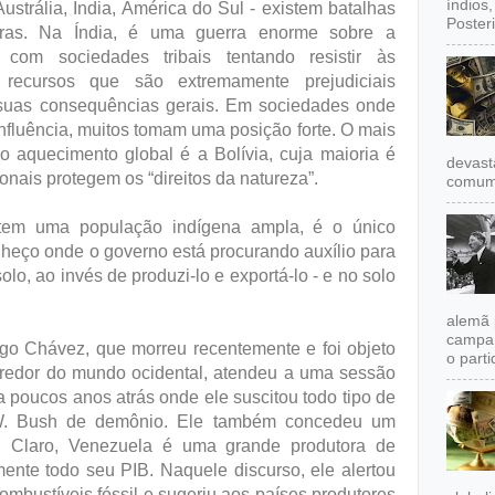
índios
ustrália, Índia, América do Sul - existem batalhas
Poster
rras. Na Índia, é uma guerra enorme sobre a
, com sociedades tribais tentando resistir às
recursos que são extremamente prejudiciais
uas consequências gerais. Em sociedades onde
nfluência, muitos tomam uma posição forte. O mais
o aquecimento global é a Bolívia, cuja maioria é
devast
ionais protegem os “direitos da natureza”.
comum,
tem uma população indígena ampla, é o único
nheço onde o governo está procurando auxílio para
olo, ao invés de produzi-lo e exportá-lo - e no solo
alemã 
campan
o Chávez, que morreu recentemente e foi objeto
o partid
o redor do mundo ocidental, atendeu a uma sessão
poucos anos atrás onde ele suscitou todo tipo de
 W. Bush de demônio. Ele também concedeu um
te. Claro, Venezuela é uma grande produtora de
mente todo seu PIB. Naquele discurso, ele alertou
mbustíveis fóssil e sugeriu aos países produtores