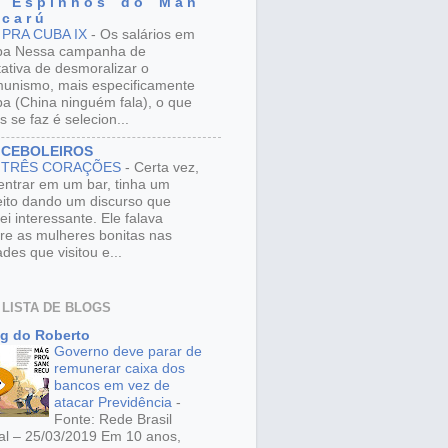
 E s p i n h o s d o M a n
 c a r ú
 PRA CUBA IX
-
Os salários em
ba Nessa campanha de
tativa de desmoralizar o
unismo, mais especificamente
a (China ninguém fala), o que
s se faz é selecion...
 CEBOLEIROS
 TRÊS CORAÇÕES
-
Certa vez,
entrar em um bar, tinha um
eito dando um discurso que
ei interessante. Ele falava
re as mulheres bonitas nas
ades que visitou e...
 LISTA DE BLOGS
g do Roberto
Governo deve parar de
remunerar caixa dos
bancos em vez de
atacar Previdência
-
Fonte: Rede Brasil
al – 25/03/2019 Em 10 anos,