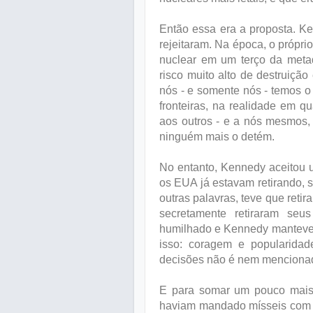
Então essa era a proposta. K
rejeitaram. Na época, o própr
nuclear em um terço da meta
risco muito alto de destruiçã
nós - e somente nós - temos o 
fronteiras, na realidade em q
aos outros - e a nós mesmos, 
ninguém mais o detém.
No entanto, Kennedy aceitou u
os EUA já estavam retirando, 
outras palavras, teve que reti
secretamente retiraram seu
humilhado e Kennedy manteve 
isso: coragem e popularidad
decisões não é nem mencionado
E para somar um pouco mais,
haviam mandado mísseis com 