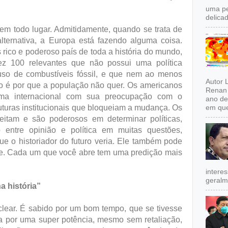
uma pe
delicad
em todo lugar. Admitidamente, quando se trata de
lternativa, a Europa está fazendo alguma coisa.
rico e poderoso país de toda a história do mundo,
ez 100 relevantes que não possui uma política
 uso de combustíveis fóssil, e que nem ao menos
Autor 
ão é por que a população não quer. Os americanos
Renan 
ma internacional com sua preocupação com o
ano de
uturas institucionais que bloqueiam a mudança. Os
em que
eitam e são poderosos em determinar políticas,
entre opinião e política em muitas questões,
que o historiador do futuro veria. Ele também pode
hoje. Cada um que você abre tem uma predição mais
intere
geralm
 história”
clear. É sabido por um bom tempo, que se tivesse
a por uma super potência, mesmo sem retaliação,