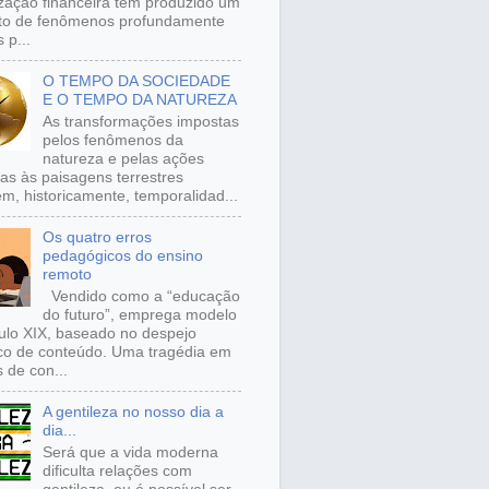
ização financeira tem produzido um
to de fenômenos profundamente
 p...
O TEMPO DA SOCIEDADE
E O TEMPO DA NATUREZA
As transformações impostas
pelos fenômenos da
natureza e pelas ações
s às paisagens terrestres
m, historicamente, temporalidad...
Os quatro erros
pedagógicos do ensino
remoto
Vendido como a “educação
do futuro”, emprega modelo
ulo XIX, baseado no despejo
ico de conteúdo. Uma tragédia em
 de con...
A gentileza no nosso dia a
dia...
Será que a vida moderna
dificulta relações com