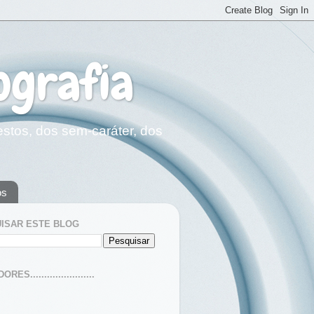
ografia
estos, dos sem-caráter, dos
os
ISAR ESTE BLOG
ES.......................