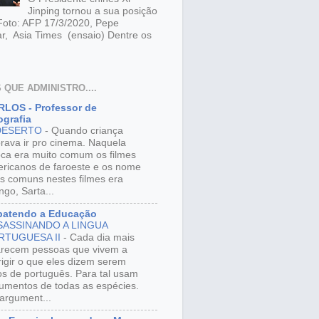
Jinping tornou a sua posição
 Foto: AFP 17/3/2020, Pepe
r, Asia Times (ensaio) Dentre os
 QUE ADMINISTRO....
LOS - Professor de
grafia
DESERTO
-
Quando criança
rava ir pro cinema. Naquela
ca era muito comum os filmes
ricanos de faroeste e os nome
s comuns nestes filmes era
ngo, Sarta...
batendo a Educação
SASSINANDO A LINGUA
RTUGUESA II
-
Cada dia mais
recem pessoas que vivem a
rigir o que eles dizem serem
os de português. Para tal usam
umentos de todas as espécies.
argument...