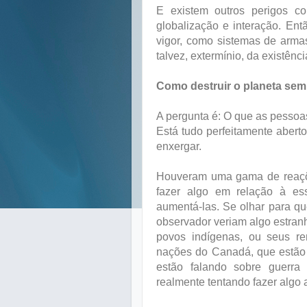
E existem outros perigos c
globalização e interação. Ent
vigor, como sistemas de arma
talvez, extermínio, da existênc
Como destruir o planeta sem
A pergunta é: O que as pessoa
Está tudo perfeitamente aberto
enxergar.
Houveram uma gama de reaçõ
fazer algo em relação à es
aumentá-las. Se olhar para que
observador veriam algo estran
povos indígenas, ou seus re
nações do Canadá, que estão 
estão falando sobre guerra 
realmente tentando fazer algo a