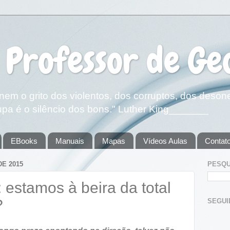
 Professor de Ge
em o grito dos violentos, dos corruptos, dos deson
pa é o silêncio dos bons." Luther King_______
EBooks
Manuais
Mapas
Vídeos Aulas
Contat
DE 2015
PESQU
stamos à beira da total
?
SEGUIDOR