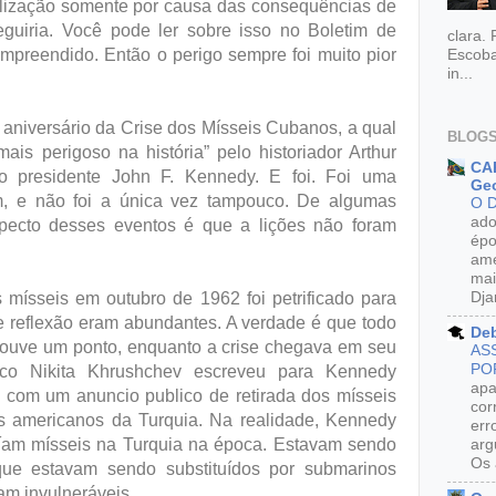
vilização somente por causa das consequências de
guiria. Você pode ler sobre isso no Boletim de
clara.
mpreendido. Então o perigo sempre foi muito pior
Escoba
in...
aniversário da Crise dos Mísseis Cubanos, a qual
BLOGS
is perigoso na história” pelo historiador Arthur
CAR
do presidente John F. Kennedy. E foi. Foi uma
Geo
, e não foi a única vez tampouco. De algumas
O 
ado
specto desses eventos é que a lições não foram
épo
ame
mai
Dja
 mísseis em outubro de 1962 foi petrificado para
e reflexão eram abundantes. A verdade é que todo
De
 Houve um ponto, enquanto a crise chegava em seu
AS
PO
ico Nikita Khrushchev escreveu para Kennedy
apa
o com um anuncio publico de retirada dos mísseis
cor
s americanos da Turquia. Na realidade, Kennedy
err
am mísseis na Turquia na época. Estavam sendo
arg
Os 
que estavam sendo substituídos por submarinos
ram invulneráveis.