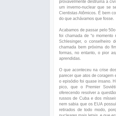
provavelmente destruiria a ci
um inverno-nuclear que se se
Cientistas Atômicos. É bem co
do que achávamos que fosse.
Acabamos de passar pelo 50o 
foi chamada de “o momento ma
Schlesinger, o conselheiro 
chamada bem próxima do fim
formas, no entanto, o pior a
aprendidas.
O que aconteceu na crise dos
parecer que atos de coragem 
o episódio foi quase insano.
pico, que o Premier Soviét
oferecendo resolver a questã
russos de Cuba e dos míssei
nem sabia que os EUA possuí
retirados de todo modo, por
nucleares mais letais, e que e