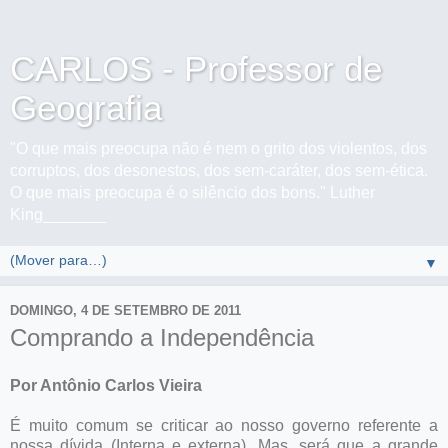
CARLOS - Professor de
Geografia
"O que mais preocupa não é nem o grito dos violentos, dos
corruptos, dos desonestos, dos sem-caráter, dos sem-ética.
O que mais preocupa é o silêncio dos bons." Luther
King_______
▼
DOMINGO, 4 DE SETEMBRO DE 2011
Comprando a Independência
Por Antônio Carlos Vieira
É muito comum se criticar ao nosso governo referente a
nossa dívida (Interna e externa). Mas, será que a grande