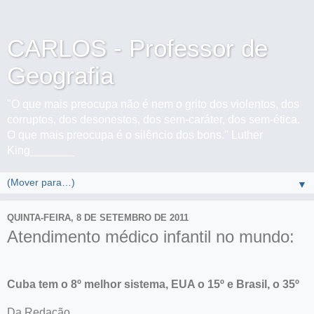
CARLOS - Professor de
Geografia
"O que mais preocupa não é nem o grito dos violentos, dos
corruptos, dos desonestos, dos sem-caráter, dos sem-ética.
O que mais preocupa é o silêncio dos bons." Luther
King_______
▼
QUINTA-FEIRA, 8 DE SETEMBRO DE 2011
Atendimento médico infantil no mundo:
Cuba tem o 8º melhor sistema, EUA o 15º e Brasil, o 35º
Da Redação