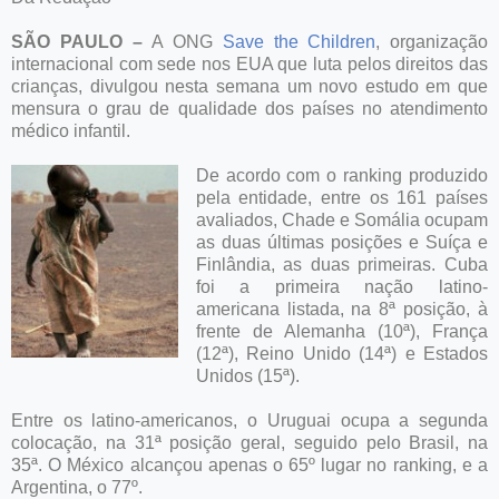
SÃO PAULO –
A ONG
Save the Children
, organização
internacional com sede nos EUA que luta pelos direitos das
crianças, divulgou nesta semana um novo estudo em que
mensura o grau de qualidade dos países no atendimento
médico infantil.
De acordo com o ranking produzido
pela entidade, entre os 161 países
avaliados, Chade e Somália ocupam
as duas últimas posições e Suíça e
Finlândia, as duas primeiras. Cuba
foi a primeira nação latino-
americana listada, na 8ª posição, à
frente de Alemanha (10ª), França
(12ª), Reino Unido (14ª) e Estados
Unidos (15ª).
Entre os latino-americanos, o Uruguai ocupa a segunda
colocação, na 31ª posição geral, seguido pelo Brasil, na
35ª. O México alcançou apenas o 65º lugar no ranking, e a
Argentina, o 77º.