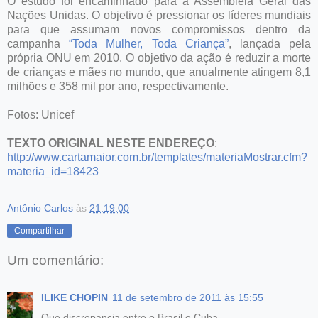
O estudo foi encaminhado para a Assembléia Geral das
Nações Unidas. O objetivo é pressionar os líderes mundiais
para que assumam novos compromissos dentro da
campanha
“Toda Mulher, Toda Criança”
, lançada pela
própria ONU em 2010. O objetivo da ação é reduzir a morte
de crianças e mães no mundo, que anualmente atingem 8,1
milhões e 358 mil por ano, respectivamente.
Fotos: Unicef
TEXTO ORIGINAL NESTE ENDEREÇO
:
http://www.cartamaior.com.br/templates/materiaMostrar.cfm?
materia_id=18423
Antônio Carlos
às
21:19:00
Compartilhar
Um comentário:
ILIKE CHOPIN
11 de setembro de 2011 às 15:55
Que discrepancia entre o Brasil e Cuba.