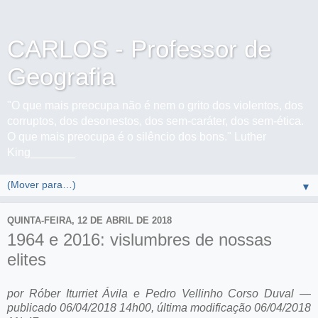
CARLOS - Professor de
Geografia
"O que mais preocupa não é nem o grito dos violentos, dos
corruptos, dos desonestos, dos sem-caráter, dos sem-ética.
O que mais preocupa é o silêncio dos bons." Luther
King_______
▼
QUINTA-FEIRA, 12 DE ABRIL DE 2018
1964 e 2016: vislumbres de nossas
elites
por Róber Iturriet Ávila e Pedro Vellinho Corso Duval —
publicado 06/04/2018 14h00, última modificação 06/04/2018