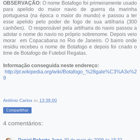
OBSERVAÇÃO:
O nome Botafogo foi primeiramente usado
para apelido do maior navio de guerra da marinha
portuguesa (na época o maior do mundo) e passou a ter
esse apelido pelo poder de fogo de sua artilharia (300
canhões). O responsável pela artilharia do navio passou a
adotar o nome do navio no próprio sobrenome. Depois veio
morar em Copacabana no Rio de Janeiro. O bairro onde
residiu recebeu o nome de Botafogo e depois foi criado o
time de Botafogo de Futebol Regatas.
Informação conseguida neste endereço:
http://pt.wikipedia.org/wiki/Botafogo_%28gale%C3%A3o%2
9
Antônio Carlos
às
13:38:00
Compartilhar
4 comentários:
Daniel Roberto Jung
30 de maio de 2009 às 18:32