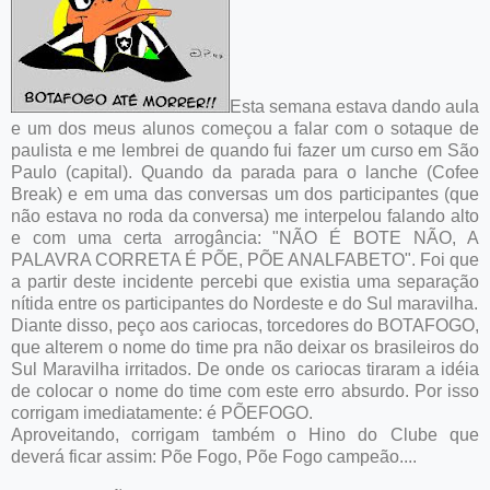
Esta semana estava dando aula
e um dos meus alunos começou a falar com o sotaque de
paulista e me lembrei de quando fui fazer um curso em São
Paulo (capital). Quando da parada para o lanche (Cofee
Break) e em uma das conversas um dos participantes (que
não estava no roda da conversa) me interpelou falando alto
e com uma certa arrogância: "NÃO É BOTE NÃO, A
PALAVRA CORRETA É PÕE, PÕE ANALFABETO". Foi que
a partir deste incidente percebi que existia uma separação
nítida entre os participantes do Nordeste e do Sul maravilha.
Diante disso, peço aos cariocas, torcedores do BOTAFOGO,
que alterem o nome do time pra não deixar os brasileiros do
Sul Maravilha irritados. De onde os cariocas tiraram a idéia
de colocar o nome do time com este erro absurdo. Por isso
corrigam imediatamente: é PÕEFOGO.
Aproveitando, corrigam também o Hino do Clube que
deverá ficar assim: Põe Fogo, Põe Fogo campeão....