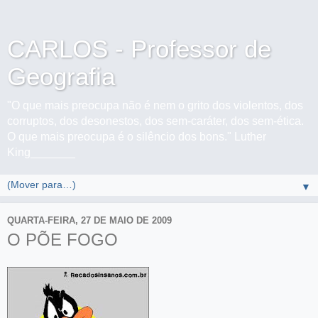
CARLOS - Professor de
Geografia
"O que mais preocupa não é nem o grito dos violentos, dos
corruptos, dos desonestos, dos sem-caráter, dos sem-ética.
O que mais preocupa é o silêncio dos bons." Luther
King_______
▼
QUARTA-FEIRA, 27 DE MAIO DE 2009
O PÕE FOGO