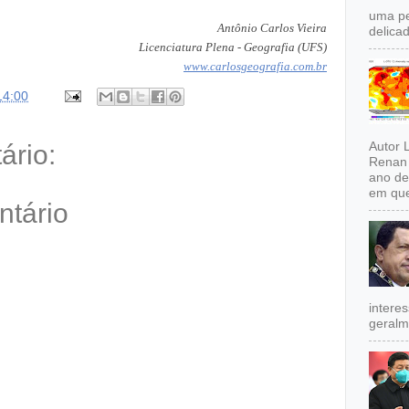
uma pe
Antônio Carlos Vieira
delicad
Licenciatura Plena - Geografia (UFS)
www.carlosgeografia.com.br
14:00
Autor 
rio:
Renan 
ano de
em que
ntário
intere
geralm