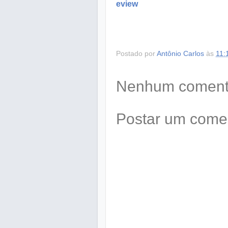
eview
Postado por
Antônio Carlos
às
11:
Nenhum comentá
Postar um come