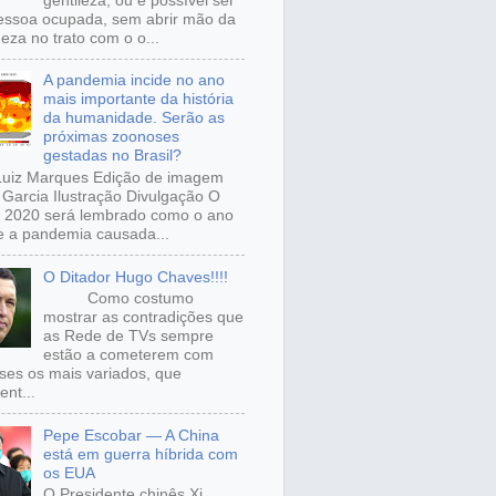
gentileza, ou é possível ser
ssoa ocupada, sem abrir mão da
eza no trato com o o...
A pandemia incide no ano
mais importante da história
da humanidade. Serão as
próximas zoonoses
gestadas no Brasil?
Luiz Marques Edição de imagem
Garcia Ilustração Divulgação O
 2020 será lembrado como o ano
 a pandemia causada...
O Ditador Hugo Chaves!!!!
Como costumo
mostrar as contradições que
as Rede de TVs sempre
estão a cometerem com
sses os mais variados, que
ent...
Pepe Escobar — A China
está em guerra híbrida com
os EUA
O Presidente chinês Xi