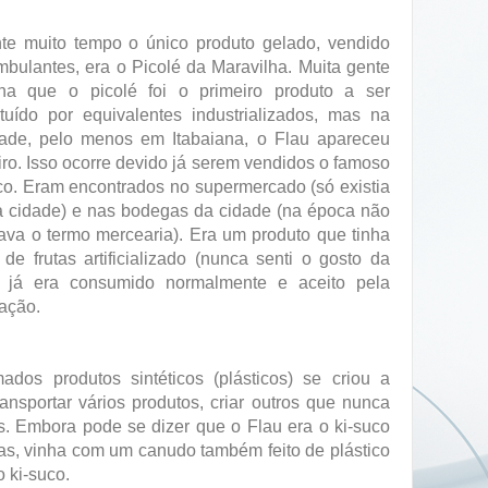
te muito tempo o único produto gelado, vendido
mbulantes, era o Picolé da Maravilha. Muita gente
na que o picolé foi o primeiro produto a ser
ituído por equivalentes industrializados, mas na
dade, pelo menos em Itabaiana, o Flau apareceu
iro. Isso ocorre devido já serem vendidos o famoso
co. Eram encontrados no supermercado (só existia
 cidade) e nas bodegas da cidade (na época não
ava o termo mercearia). Era um produto que tinha
 de frutas artificializado (nunca senti o gosto da
), já era consumido normalmente e aceito pela
ação.
os produtos sintéticos (plásticos) se criou a
ansportar vários produtos, criar outros que nunca
es. Embora pode se dizer que o Flau era o ki-suco
as, vinha com um canudo também feito de plástico
o ki-suco.