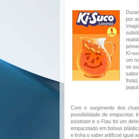
Duran
por a
imagi
subst
reali
prime
Ki-su
um na
se us
sabor
fruta
popul
Com o surgimento dos chamad
possibilidade de empacotar, tr
existiram e o Flau foi um del
empacotado em bolsas plástic
e tinha o saber artificial igual a