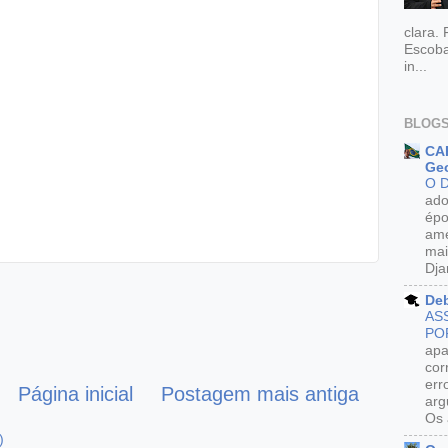
clara.
Escoba
in...
BLOGS
CAR
Geo
O 
ado
épo
ame
mai
Dja
De
AS
PO
apa
cor
err
Página inicial
Postagem mais antiga
arg
Os 
)