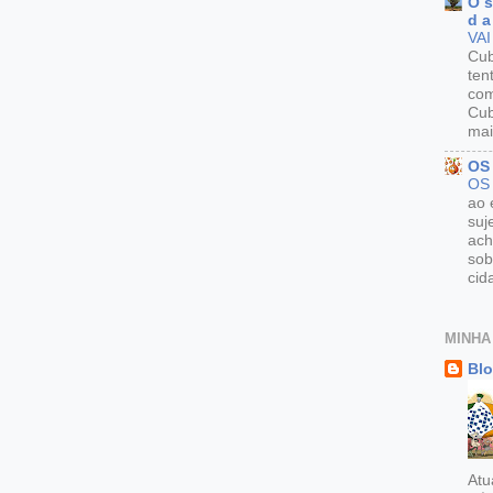
O s
d a
VAI
Cu
ten
com
Cub
mai
OS
OS
ao 
suj
ach
sob
cid
MINHA
Blo
Atu