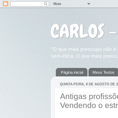
CARLOS -
"O que mais preocupa não é n
sem-ética. O que mais preocu
Página inicial
Meus Textos
QUINTA-FEIRA, 8 DE AGOSTO DE 2
Antigas profissõ
Vendendo o estr