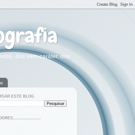
ografia
estos, dos sem-caráter, dos
os
ISAR ESTE BLOG
ES.......................