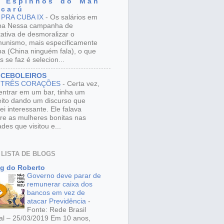
 E s p i n h o s d o M a n
 c a r ú
 PRA CUBA IX
-
Os salários em
ba Nessa campanha de
tativa de desmoralizar o
unismo, mais especificamente
a (China ninguém fala), o que
s se faz é selecion...
 CEBOLEIROS
 TRÊS CORAÇÕES
-
Certa vez,
entrar em um bar, tinha um
eito dando um discurso que
ei interessante. Ele falava
re as mulheres bonitas nas
ades que visitou e...
 LISTA DE BLOGS
g do Roberto
Governo deve parar de
remunerar caixa dos
bancos em vez de
atacar Previdência
-
Fonte: Rede Brasil
al – 25/03/2019 Em 10 anos,