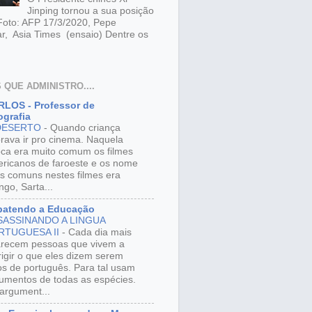
Jinping tornou a sua posição
 Foto: AFP 17/3/2020, Pepe
r, Asia Times (ensaio) Dentre os
 QUE ADMINISTRO....
LOS - Professor de
grafia
DESERTO
-
Quando criança
rava ir pro cinema. Naquela
ca era muito comum os filmes
ricanos de faroeste e os nome
s comuns nestes filmes era
ngo, Sarta...
batendo a Educação
SASSINANDO A LINGUA
RTUGUESA II
-
Cada dia mais
recem pessoas que vivem a
rigir o que eles dizem serem
os de português. Para tal usam
umentos de todas as espécies.
argument...