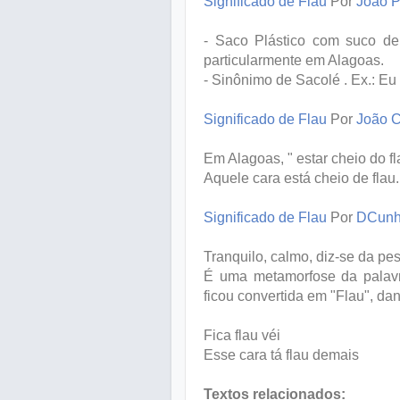
Significado de Flau
Por
João P
- Saco Plástico com suco de 
particularmente em Alagoas.
- Sinônimo de Sacolé . Ex.: Eu
Significado de Flau
Por
João C
Em Alagoas, " estar cheio do fl
Aquele cara está cheio de flau
Significado de Flau
Por
DCunh
Tranquilo, calmo, diz-se da p
É uma metamorfose da palavra 
ficou convertida em "Flau", da
Fica flau véi
Esse cara tá flau demais
Textos relacionados: