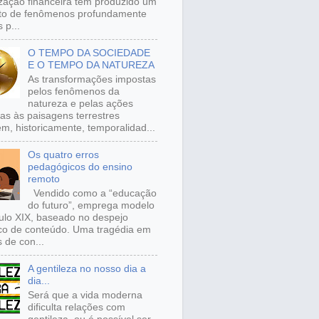
ização financeira tem produzido um
to de fenômenos profundamente
 p...
O TEMPO DA SOCIEDADE
E O TEMPO DA NATUREZA
As transformações impostas
pelos fenômenos da
natureza e pelas ações
s às paisagens terrestres
m, historicamente, temporalidad...
Os quatro erros
pedagógicos do ensino
remoto
Vendido como a “educação
do futuro”, emprega modelo
ulo XIX, baseado no despejo
ico de conteúdo. Uma tragédia em
 de con...
A gentileza no nosso dia a
dia...
Será que a vida moderna
dificulta relações com