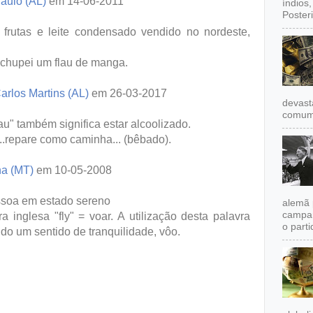
aulo (AL)
em 14-06-2011
índios
Poster
frutas e leite condensado vendido no nordeste,
 chupei um flau de manga.
arlos Martins (AL)
em 26-03-2017
devast
comum,
au" também significa estar alcoolizado.
...repare como caminha... (bêbado).
a (MT)
em 10-05-2008
essoa em estado sereno
alemã 
campan
inglesa "fly" = voar. A utilização desta palavra
o partid
ndo um sentido de tranquilidade, vôo.