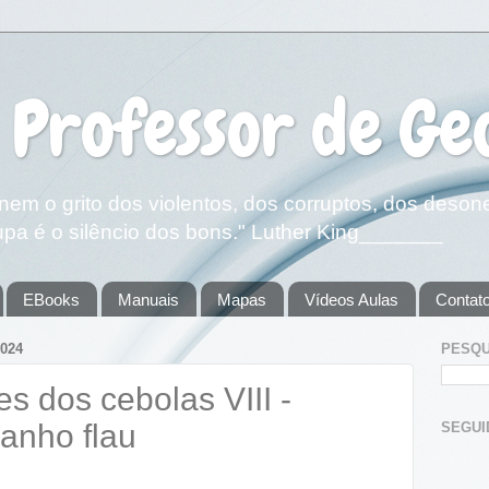
 Professor de Ge
em o grito dos violentos, dos corruptos, dos deson
pa é o silêncio dos bons." Luther King_______
EBooks
Manuais
Mapas
Vídeos Aulas
Contat
024
PESQU
es dos cebolas VIII -
anho flau
SEGUIDOR