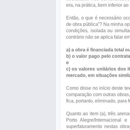
era, na prática, bem inferior 
Então, o que é necessário oco
de obra pública”? Na minha opi
condições, isolada ou simult
contrário não se aplica falar e
a)
a obra é financiada total 
b)
o valor pago pelo contrata
e
c)
os valores unitários dos 
mercado, em situações simil
Como disse no início deste te
comparação com outras obras, j
fica, portanto, eliminado, para
Quanto ao item (a), três arena
Porto Alegre/Internacional e 
superfaturamento nestas obr