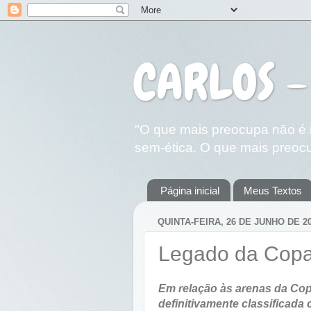
CARLOS -
"O que mais preocupa não é n
sem-ética. O que mais preocu
Página inicial
Meus Textos
QUINTA-FEIRA, 26 DE JUNHO DE 2
Legado da Copa: 
Em relação às arenas da Cop
definitivamente classificada