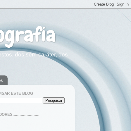
ografia
estos, dos sem-caráter, dos
os
ISAR ESTE BLOG
ES.......................