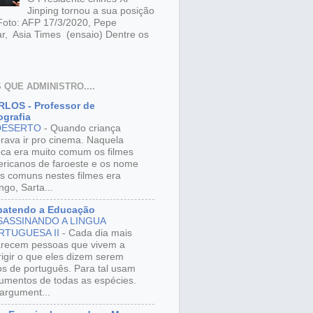
Jinping tornou a sua posição
 Foto: AFP 17/3/2020, Pepe
r, Asia Times (ensaio) Dentre os
 QUE ADMINISTRO....
LOS - Professor de
grafia
DESERTO
-
Quando criança
rava ir pro cinema. Naquela
ca era muito comum os filmes
ricanos de faroeste e os nome
s comuns nestes filmes era
ngo, Sarta...
batendo a Educação
SASSINANDO A LINGUA
RTUGUESA II
-
Cada dia mais
recem pessoas que vivem a
rigir o que eles dizem serem
os de português. Para tal usam
umentos de todas as espécies.
argument...