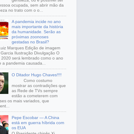
gentileza, ou é possível ser
ssoa ocupada, sem abrir mão da
eza no trato com o o...
A pandemia incide no ano
mais importante da história
da humanidade. Serão as
próximas zoonoses
gestadas no Brasil?
Luiz Marques Edição de imagem
Garcia Ilustração Divulgação O
 2020 será lembrado como o ano
 a pandemia causada...
O Ditador Hugo Chaves!!!!
Como costumo
mostrar as contradições que
as Rede de TVs sempre
estão a cometerem com
sses os mais variados, que
ent...
Pepe Escobar — A China
está em guerra híbrida com
os EUA
O Presidente chinês Xi