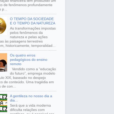
ização financeira tem produzido um
to de fenômenos profundamente
 p...
O TEMPO DA SOCIEDADE
E O TEMPO DA NATUREZA
As transformações impostas
pelos fenômenos da
natureza e pelas ações
s às paisagens terrestres
m, historicamente, temporalidad...
Os quatro erros
pedagógicos do ensino
remoto
Vendido como a “educação
do futuro”, emprega modelo
ulo XIX, baseado no despejo
ico de conteúdo. Uma tragédia em
 de con...
A gentileza no nosso dia a
dia...
Será que a vida moderna
dificulta relações com