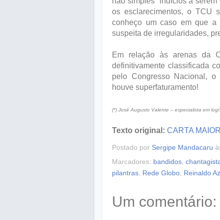
não simples “indícios a serem
os esclarecimentos, o TCU s
conheço um caso em que a i
suspeita de irregularidades, 
Em relação às arenas da C
definitivamente classificada 
pelo Congresso Nacional, o 
houve superfaturamento!
(*) José Augusto Valente – especialista em logís
Texto original:
CARTA MAIO
Postado por
Sergipe Mandacaru
à
Marcadores:
bandidos
,
chantagist
pilantras
,
Rede Globo
,
Reinaldo A
Um comentário: