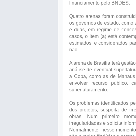
financiamento pelo BNDES.
Quatro arenas foram construí
os governos de estado, como a
e duas, em regime de conces
casos, o item (a) está contem
estimados, e considerados p
não.
A arena de Brasília terá gestã
análise de eventual superfatu
a Copa, como as de Manaus e
envolver recurso público, 
superfaturamento.
Os problemas identificados p
dos projetos, suspeita de ir
obras. Num primeiro mome
irregularidades e solicita inf
Normalmente, nesse momento, 