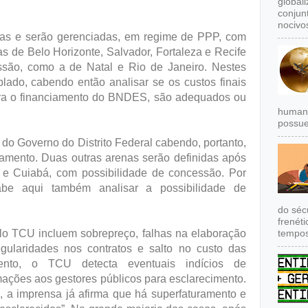
global
conjun
nocivos
das e serão gerenciadas, em regime de PPP, com
s de Belo Horizonte, Salvador, Fortaleza e Recife
são, como a de Natal e Rio de Janeiro. Nestes
plado, cabendo então analisar se os custos finais
ara o financiamento do BNDES, são adequados ou
humana
possue
o do Governo do Distrito Federal cabendo, portanto,
ramento. Duas outras arenas serão definidas após
 Cuiabá, com possibilidade de concessão. Por
cabe aqui também analisar a possibilidade de
do séc
frenét
elo TCU incluem sobrepreço, falhas na elaboração
tempos
regularidades nos contratos e salto no custo das
nto, o TCU detecta eventuais indícios de
ormações aos gestores públicos para esclarecimento.
a imprensa já afirma que há superfaturamento e