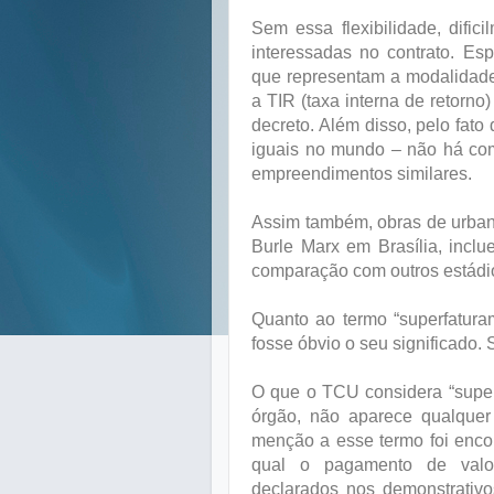
Sem essa flexibilidade, difi
interessadas no contrato. E
que representam a modalidade
a TIR (taxa interna de retorno
decreto. Além disso, pelo fato
iguais no mundo – não há co
empreendimentos similares.
Assim também, obras de urban
Burle Marx em Brasília, incl
comparação com outros estádi
Quanto ao termo “superfatura
fosse óbvio o seu significado
O que o TCU considera “super
órgão, não aparece qualquer 
menção a esse termo foi enco
qual o pagamento de valor
declarados nos demonstrativo