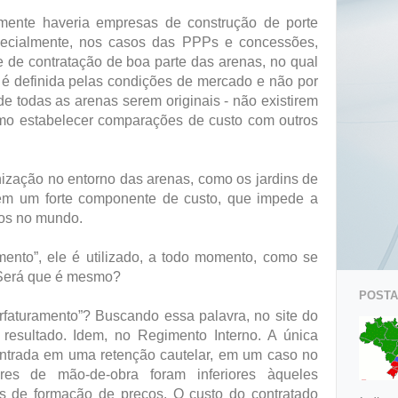
cilmente haveria empresas de construção de porte
specialmente, nos casos das PPPs e concessões,
 de contratação de boa parte das arenas, no qual
) é definida pelas condições de mercado e não por
 de todas as arenas serem originais - não existirem
mo estabelecer comparações de custo com outros
ização no entorno das arenas, como os jardins de
uem um forte componente de custo, que impede a
os no mundo.
mento”, ele é utilizado, a todo momento, como se
. Será que é mesmo?
POSTAG
faturamento”? Buscando essa palavra, no site do
resultado. Idem, no Regimento Interno. A única
ntrada em uma retenção cautelar, em um caso no
es de mão-de-obra foram inferiores àqueles
s de formação de preços. O custo do contratado