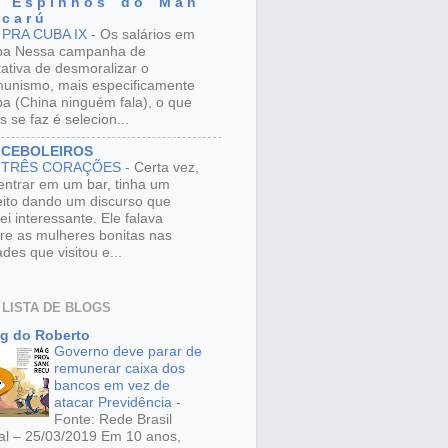
 E s p i n h o s d o M a n
 c a r ú
 PRA CUBA IX
-
Os salários em
ba Nessa campanha de
tativa de desmoralizar o
unismo, mais especificamente
a (China ninguém fala), o que
s se faz é selecion...
 CEBOLEIROS
 TRÊS CORAÇÕES
-
Certa vez,
entrar em um bar, tinha um
eito dando um discurso que
ei interessante. Ele falava
re as mulheres bonitas nas
ades que visitou e...
 LISTA DE BLOGS
g do Roberto
Governo deve parar de
remunerar caixa dos
bancos em vez de
atacar Previdência
-
Fonte: Rede Brasil
al – 25/03/2019 Em 10 anos,