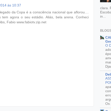
2014 às 10:37
clara.
egado da Copa é a consciência nacional que aflorou....
Escoba
in...
s tem agora o seu estádio. Aliás, bela arena. Conheci
bs, Fabio www.fabiotv.zip.net
BLOGS
CAR
Geo
O 
ado
épo
ame
mai
Dja
De
AS
PO
apa
cor
err
arg
Os 