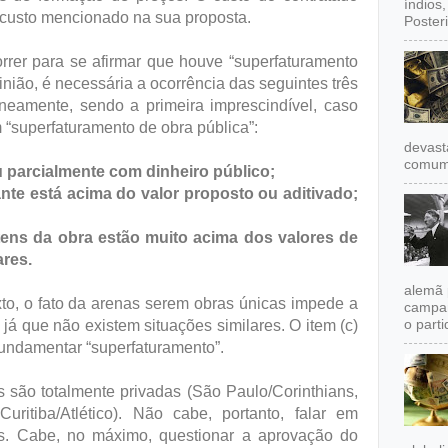
índios
ao custo mencionado na sua proposta.
Poster
rrer para se afirmar que houve “superfaturamento
nião, é necessária a ocorrência das seguintes três
aneamente, sendo a primeira imprescindível, caso
m “superfaturamento de obra pública”:
devast
comum,
ou parcialmente com dinheiro público;
nte está acima do valor proposto ou aditivado;
itens da obra estão muito acima dos valores de
ares.
alemã 
xto, o fato da arenas serem obras únicas impede a
campan
o partid
á que não existem situações similares. O item (c)
 fundamentar “superfaturamento”.
s são totalmente privadas (São Paulo/Corinthians,
Curitiba/Atlético). Não cabe, portanto, falar em
as. Cabe, no máximo, questionar a aprovação do