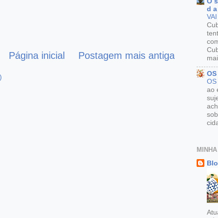
O s
d a
VAI
Cu
ten
com
Cub
Página inicial
Postagem mais antiga
mai
OS
)
OS
ao 
suj
ach
sob
cid
MINHA
Blo
Atu