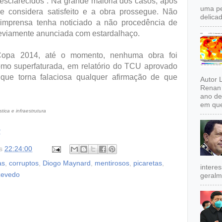
 esclarecidos”. Na grande maioria dos casos, após
uma pe
e considera satisfeito e a obra prossegue. Não
delicad
mprensa tenha noticiado a não procedência de
previamente anunciada com estardalhaço.
opa 2014, até o momento, nenhuma obra foi
como superfaturada, em relatório do TCU aprovado
que torna falaciosa qualquer afirmação de que
Autor 
Renan 
ano de
em que
tica e infraestrutura
R
s
22:24:00
as
,
corruptos
,
Diogo Maynard
,
mentirosos
,
picaretas
,
intere
zevedo
geralm