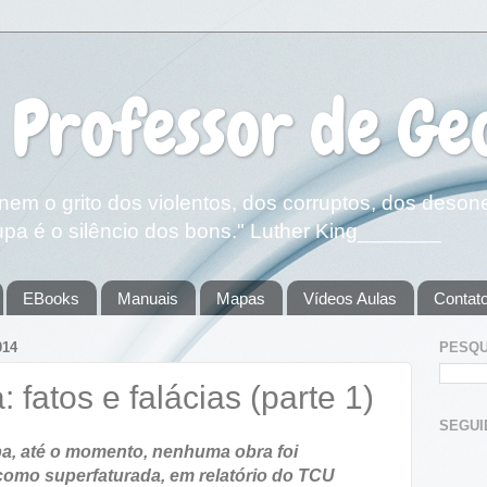
 Professor de Ge
em o grito dos violentos, dos corruptos, dos deson
pa é o silêncio dos bons." Luther King_______
EBooks
Manuais
Mapas
Vídeos Aulas
Contat
014
PESQU
fatos e falácias (parte 1)
SEGUIDOR
a, até o momento, nenhuma obra foi
 como superfaturada, em relatório do TCU