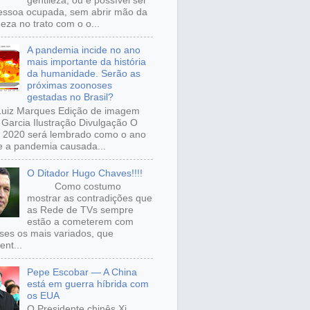
gentileza, ou é possível ser
ssoa ocupada, sem abrir mão da
eza no trato com o o...
A pandemia incide no ano
mais importante da história
da humanidade. Serão as
próximas zoonoses
gestadas no Brasil?
Luiz Marques Edição de imagem
Garcia Ilustração Divulgação O
 2020 será lembrado como o ano
 a pandemia causada...
O Ditador Hugo Chaves!!!!
Como costumo
mostrar as contradições que
as Rede de TVs sempre
estão a cometerem com
sses os mais variados, que
ent...
Pepe Escobar — A China
está em guerra híbrida com
os EUA
O Presidente chinês Xi