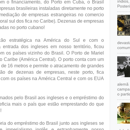
índios
om o financiamento, do Porto em Cuba, o Brasil
Poster
presas brasileiras instaladas diretamente no porto
termediação de empresas estrangeiras no comercio
toral sul dos fica no Caribe). Dezenas de empresas
ladas no porto cubano!
ção estratégica na América do Sul e com o
devast
a entrada dos ingleses em nosso território, ficou
comum,
om os países vizinho do Brasil. O Porto de Mariel
o Caribe (América Central). O porto conta com um
 de 16 metros e permite o atracamento de grandes
o de dezenas de empresas, neste porto, fica
il com os países na América Central e com os EUA
alemã 
campan
o partid
omados pelo Brasil aos ingleses e o empréstimo do
neficia mais o país que estão emprestando do que
!
tória do empréstimo do Brasil junto aos ingleses se
e imperialismo inglês e estranhamente nosso