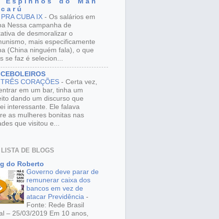
 E s p i n h o s d o M a n
 c a r ú
 PRA CUBA IX
-
Os salários em
ba Nessa campanha de
tativa de desmoralizar o
unismo, mais especificamente
a (China ninguém fala), o que
s se faz é selecion...
 CEBOLEIROS
 TRÊS CORAÇÕES
-
Certa vez,
entrar em um bar, tinha um
eito dando um discurso que
ei interessante. Ele falava
re as mulheres bonitas nas
ades que visitou e...
 LISTA DE BLOGS
g do Roberto
Governo deve parar de
remunerar caixa dos
bancos em vez de
atacar Previdência
-
Fonte: Rede Brasil
al – 25/03/2019 Em 10 anos,