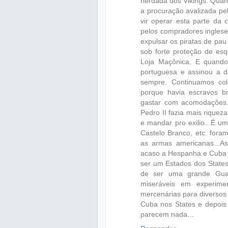
herdada dos Vikings. Quand
a procuração avalizada pel
vir operar esta parte da 
pelos compradores ingleses
expulsar os piratas de pau
sob forte proteção de esq
Loja Maçônica. E quando 
portuguesa e assinou a d
sempre. Continuamos col
porque havia escravos b
gastar com acomodações.
Pedro II fazia mais rique
e mandar pro exilio...É um
Castelo Branco, etc. fora
as armas americanas...As
acaso a Hespanha e Cuba 
ser um Estados dos States
de ser uma grande Guan
miseráveis em experime
mercenárias para diversos 
Cuba nos States e depois 
parecem nada...