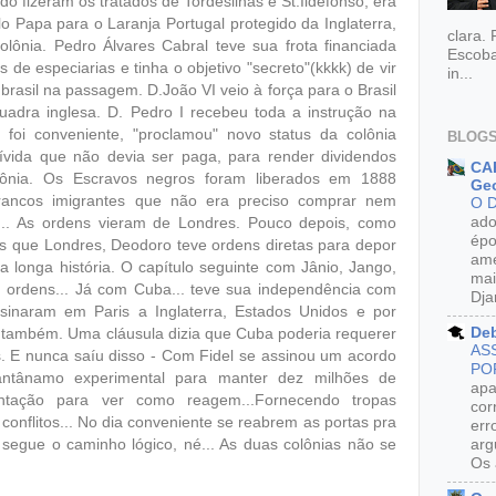
o fizeram os tratados de Tordesilhas e St.Ildefonso, era
o Papa para o Laranja Portugal protegido da Inglaterra,
clara.
colônia. Pedro Álvares Cabral teve sua frota financiada
Escoba
 de especiarias e tinha o objetivo "secreto"(kkkk) de vir
in...
 brasil na passagem. D.João VI veio à força para o Brasil
uadra inglesa. D. Pedro I recebeu toda a instrução na
foi conveniente, "proclamou" novo status da colônia
BLOGS
ívida que não devia ser paga, para render dividendos
CAR
ônia. Os Escravos negros foram liberados em 1888
Geo
rancos imigrantes que não era preciso comprar nem
O 
ado
.. As ordens vieram de Londres. Pouco depois, como
épo
zas que Londres, Deodoro teve ordens diretas para depor
ame
a longa história. O capítulo seguinte com Jânio, Jango,
mai
m ordens... Já com Cuba... teve sua independência com
Dja
sinaram em Paris a Inglaterra, Estados Unidos e por
De
também. Uma cláusula dizia que Cuba poderia requerer
AS
. E nunca saíu disso - Com Fidel se assinou um acordo
PO
tânamo experimental para manter dez milhões de
apa
ntação para ver como reagem...Fornecendo tropas
cor
conflitos... No dia conveniente se reabrem as portas pra
err
segue o caminho lógico, né... As duas colônias não se
arg
Os 