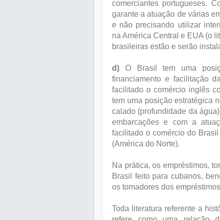
comerciantes portugueses. C
garante a atuação de várias em
e não precisando utilizar in
na América Central e EUA (o li
brasileiras estão e serão insta
d)
O Brasil tem uma posi
financiamento e facilitação d
facilitado o comércio inglês c
tem uma posição estratégica n
calado (profundidade da água)
embarcações e com a atuaçã
facilitado o comércio do Bras
(América do Norte).
Na prática, os empréstimos, t
Brasil feito para cubanos, be
os tomadores dos empréstimos
Toda literatura referente a his
refere como uma relação d