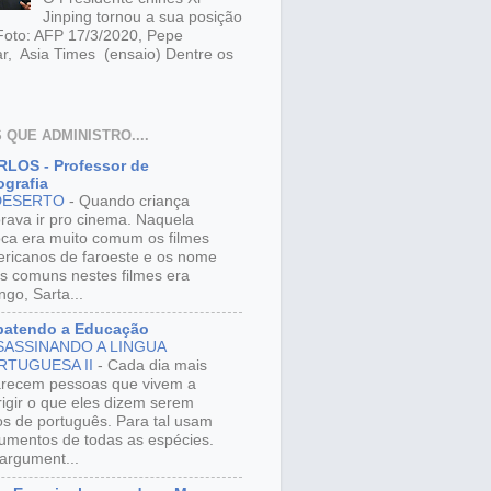
Jinping tornou a sua posição
 Foto: AFP 17/3/2020, Pepe
r, Asia Times (ensaio) Dentre os
 QUE ADMINISTRO....
LOS - Professor de
grafia
DESERTO
-
Quando criança
rava ir pro cinema. Naquela
ca era muito comum os filmes
ricanos de faroeste e os nome
s comuns nestes filmes era
ngo, Sarta...
batendo a Educação
SASSINANDO A LINGUA
RTUGUESA II
-
Cada dia mais
recem pessoas que vivem a
rigir o que eles dizem serem
os de português. Para tal usam
umentos de todas as espécies.
argument...