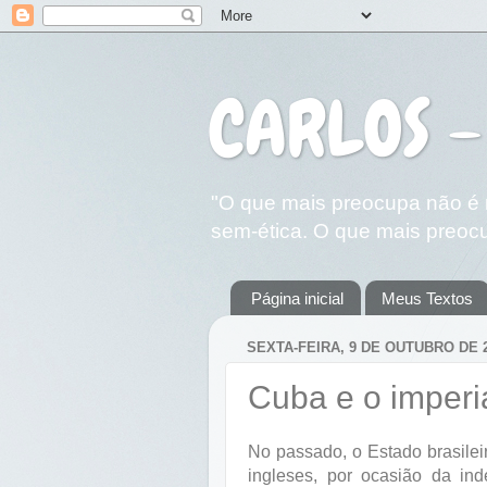
CARLOS -
"O que mais preocupa não é n
sem-ética. O que mais preocu
Página inicial
Meus Textos
SEXTA-FEIRA, 9 DE OUTUBRO DE 
Cuba e o imperia
No passado, o Estado brasile
ingleses, por ocasião da in