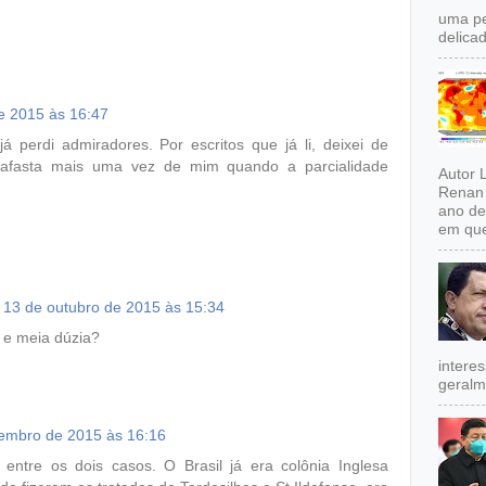
uma pe
delicad
e 2015 às 16:47
já perdi admiradores. Por escritos que já li, deixei de
 afasta mais uma vez de mim quando a parcialidade
Autor 
Renan 
ano de
em que
13 de outubro de 2015 às 15:34
s e meia dúzia?
intere
geralm
embro de 2015 às 16:16
ntre os dois casos. O Brasil já era colônia Inglesa