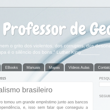
 Professor de Ge
em o grito dos violentos, dos corruptos, dos deson
pa é o silêncio dos bons." Luther King_______
EBooks
Manuais
Mapas
Vídeos Aulas
Contat
2015
PESQU
lismo brasileiro
SEGUIDOR
iro tomou um grande empréstimo junto aos bancos
dependência, e, isso sem falar que conseguiu a