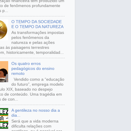
ização financeira tem produzido um
to de fenômenos profundamente
 p...
O TEMPO DA SOCIEDADE
E O TEMPO DA NATUREZA
As transformações impostas
pelos fenômenos da
natureza e pelas ações
s às paisagens terrestres
m, historicamente, temporalidad...
Os quatro erros
pedagógicos do ensino
remoto
Vendido como a “educação
do futuro”, emprega modelo
ulo XIX, baseado no despejo
ico de conteúdo. Uma tragédia em
 de con...
A gentileza no nosso dia a
dia...
Será que a vida moderna
dificulta relações com