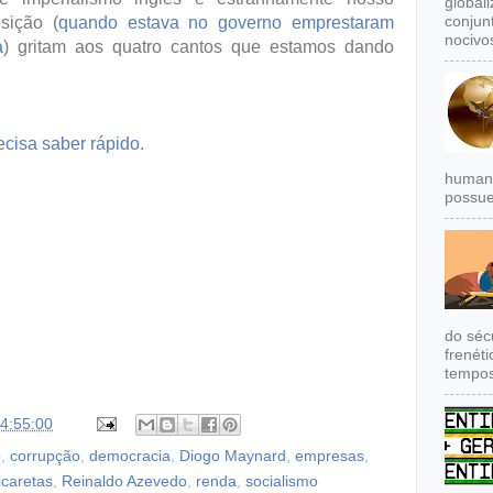
global
conjun
osição (
quando estava no governo emprestaram
nocivos
a
) gritam aos quatro cantos que estamos dando
cisa saber rápido.
humana
possue
do séc
frenét
tempos
4:55:00
o
,
corrupção
,
democracia
,
Diogo Maynard
,
empresas
,
icaretas
,
Reinaldo Azevedo
,
renda
,
socialismo