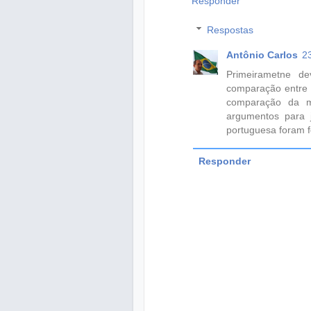
Responder
Respostas
Antônio Carlos
2
Primeirametne d
comparação entre o
comparação da m
argumentos para j
portuguesa foram fe
Responder