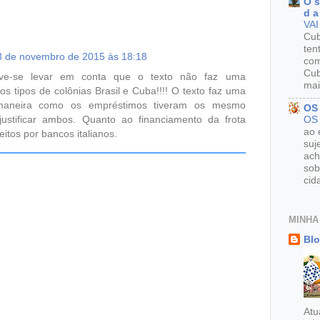
O s
d a
VAI
Cu
ten
3 de novembro de 2015 às 18:18
com
Cub
eve-se levar em conta que o texto não faz uma
mai
s tipos de colônias Brasil e Cuba!!!! O texto faz uma
aneira como os empréstimos tiveram os mesmo
OS
ustificar ambos. Quanto ao financiamento da frota
OS
ao 
itos por bancos italianos.
suj
ach
sob
cid
MINHA
Blo
Atu