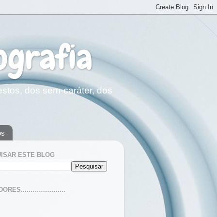
ografia
estos, dos sem-caráter, dos
os
ISAR ESTE BLOG
ES.......................