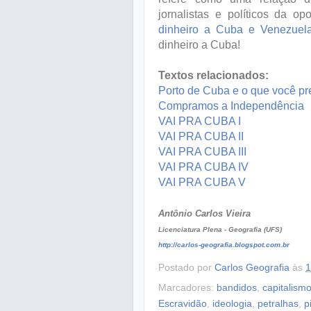
jornalistas e políticos da op
dinheiro a Cuba e Venezuel
dinheiro a Cuba!
Textos relacionados:
Porto de Cuba e o que você pre
Compramos a Independência
VAI PRA CUBA I
VAI PRA CUBA II
VAI PRA CUBA III
VAI PRA CUBA IV
VAI PRA CUBA V
Antônio Carlos Vieira
Licenciatura Plena - Geografia (UFS)
http://carlos-geografia.blogspot.com.br
Postado por
Carlos Geografia
às
1
Marcadores:
bandidos
,
capitalism
Escravidão
,
ideologia
,
petralhas
,
p