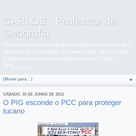
CARLOS - Professor de
Geografia
"O que mais preocupa não é nem o grito dos violentos, dos
corruptos, dos desonestos, dos sem-caráter, dos sem-ética.
O que mais preocupa é o silêncio dos bons." Luther
King_______
▼
SÁBADO, 30 DE JUNHO DE 2012
O PIG esconde o PCC para proteger
tucano