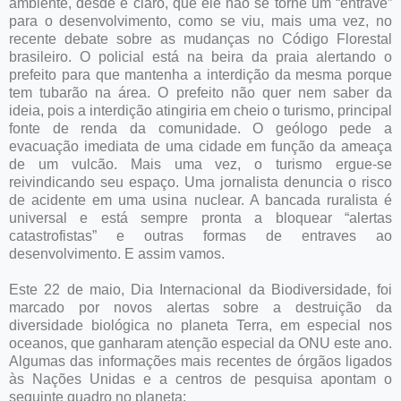
ambiente, desde é claro, que ele não se torne um “entrave”
para o desenvolvimento, como se viu, mais uma vez, no
recente debate sobre as mudanças no Código Florestal
brasileiro. O policial está na beira da praia alertando o
prefeito para que mantenha a interdição da mesma porque
tem tubarão na área. O prefeito não quer nem saber da
ideia, pois a interdição atingiria em cheio o turismo, principal
fonte de renda da comunidade. O geólogo pede a
evacuação imediata de uma cidade em função da ameaça
de um vulcão. Mais uma vez, o turismo ergue-se
reivindicando seu espaço. Uma jornalista denuncia o risco
de acidente em uma usina nuclear. A bancada ruralista é
universal e está sempre pronta a bloquear “alertas
catastrofistas” e outras formas de entraves ao
desenvolvimento. E assim vamos.
Este 22 de maio, Dia Internacional da Biodiversidade, foi
marcado por novos alertas sobre a destruição da
diversidade biológica no planeta Terra, em especial nos
oceanos, que ganharam atenção especial da ONU este ano.
Algumas das informações mais recentes de órgãos ligados
às Nações Unidas e a centros de pesquisa apontam o
seguinte quadro no planeta: