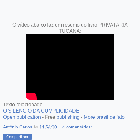
O vídeo abaixo faz um resumo do livro PRIVATARIA
TUCANA:
Texto relacionado:
O SILÊNCIO DA CUMPLICIDADE
Open publication
- Free
publishing
-
More brasil de fato
Antônio Carlos
às
14:54:00
4 comentários:
Compartilhar