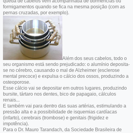
queda de cabelos vem acompanhada de dormências ou
formigamentos quando se fica na mesma posição (com as
pernas cruzadas, por exemplo).
Além dos seus cabelos, todo o
seu organismo está sendo prejudicado: o alumínio deposita-
se no cérebro, causando o mal de Alzheimer (esclerose
mental precoce) e expulsa o cálcio dos ossos, produzindo a
osteoporose.
Esse cálcio vai se depositar em outros lugares, produzindo
bursite, tártaro nos dentes, bico de papagaio, cálculos
renais...
E também vai para dentro das suas artérias, estimulando a
pressão alta e a possibilidade de isquemias cardíacas
(infarto), cerebrais (trombose) e genitais (frigidez e
impotência).
Para o Dr. Mauro Tarandach, da Sociedade Brasileira de