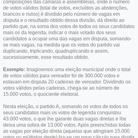
composições das câmaras e assembléias, onde o número
de votos válidos (total de votos, excluídos as abstenções,
brancos e nulos) é dividido pelo número de vagas em
disputa e o resultado obtido dessa divisão, dá direito ao
partido que, na soma dos votos de todos os seus candidatos
mais os da legenda, indicar o mais votado dos seus
candidatos a ocupar uma das vagas em disputa, somando-
se mais vagas, na medida que os votos do partido vai
duplicando, triplicando, quadruplicando e assim,
sucessivamente, esse resultado obtido.
Exemplo:
Imaginemos uma eleição municipal onde o total
de votos válidos para vereador foi de 300.000 votos e
estavam em disputa 20 cadeiras de vereador. Dividindo os
votos válidos pelas cadeiras, chega-se ao número de
15.000 votos, o quociente eleitoral.
Nesta eleição, o partido A, somando os votos de todos os
seus candidatos mais os votos de legenda conquistou
43.000 votos, o que lhe garante duas vagas diretas e lhe
deixa uma sobra de 13.000 votos. Após preenchidas todas
as vagas por eleição direta (aquelas que atingiram 15.000
votos ou múltiplos deste) faz-se um novo cálculo para dividir