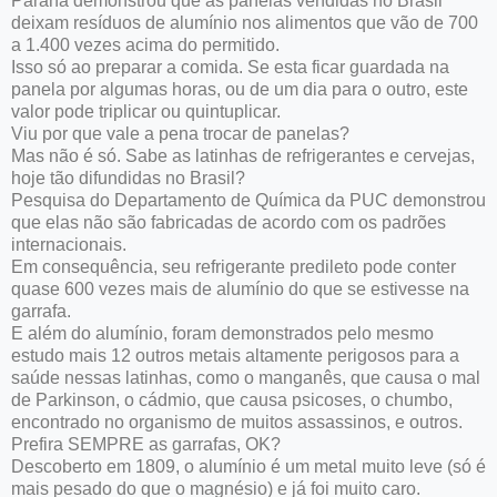
Paraná demonstrou que as panelas vendidas no Brasil
deixam resíduos de alumínio nos alimentos que vão de 700
a 1.400 vezes acima do permitido.
Isso só ao preparar a comida. Se esta ficar guardada na
panela por algumas horas, ou de um dia para o outro, este
valor pode triplicar ou quintuplicar.
Viu por que vale a pena trocar de panelas?
Mas não é só. Sabe as latinhas de refrigerantes e cervejas,
hoje tão difundidas no Brasil?
Pesquisa do Departamento de Química da PUC demonstrou
que elas não são fabricadas de acordo com os padrões
internacionais.
Em consequência, seu refrigerante predileto pode conter
quase 600 vezes mais de alumínio do que se estivesse na
garrafa.
E além do alumínio, foram demonstrados pelo mesmo
estudo mais 12 outros metais altamente perigosos para a
saúde nessas latinhas, como o manganês, que causa o mal
de Parkinson, o cádmio, que causa psicoses, o chumbo,
encontrado no organismo de muitos assassinos, e outros.
Prefira SEMPRE as garrafas, OK?
Descoberto em 1809, o alumínio é um metal muito leve (só é
mais pesado do que o magnésio) e já foi muito caro.