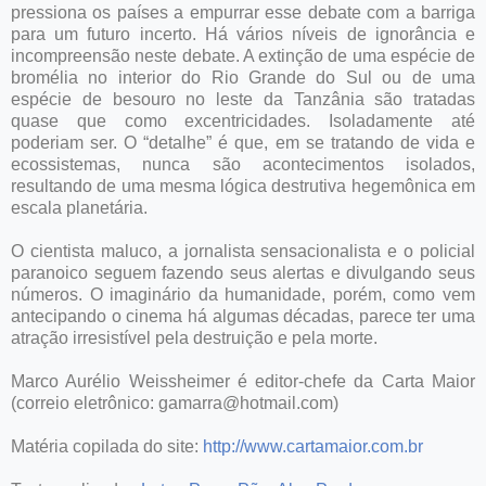
pressiona os países a empurrar esse debate com a barriga
para um futuro incerto. Há vários níveis de ignorância e
incompreensão neste debate. A extinção de uma espécie de
bromélia no interior do Rio Grande do Sul ou de uma
espécie de besouro no leste da Tanzânia são tratadas
quase que como excentricidades. Isoladamente até
poderiam ser. O “detalhe” é que, em se tratando de vida e
ecossistemas, nunca são acontecimentos isolados,
resultando de uma mesma lógica destrutiva hegemônica em
escala planetária.
O cientista maluco, a jornalista sensacionalista e o policial
paranoico seguem fazendo seus alertas e divulgando seus
números. O imaginário da humanidade, porém, como vem
antecipando o cinema há algumas décadas, parece ter uma
atração irresistível pela destruição e pela morte.
Marco Aurélio Weissheimer é editor-chefe da Carta Maior
(correio eletrônico: gamarra@hotmail.com)
Matéria copilada do site:
http://www.cartamaior.com.br