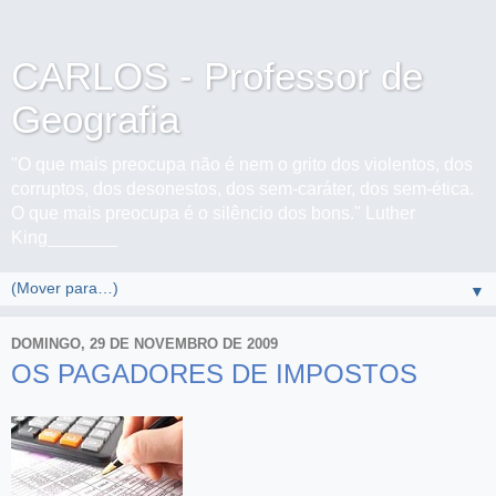
CARLOS - Professor de
Geografia
"O que mais preocupa não é nem o grito dos violentos, dos
corruptos, dos desonestos, dos sem-caráter, dos sem-ética.
O que mais preocupa é o silêncio dos bons." Luther
King_______
▼
DOMINGO, 29 DE NOVEMBRO DE 2009
OS PAGADORES DE IMPOSTOS