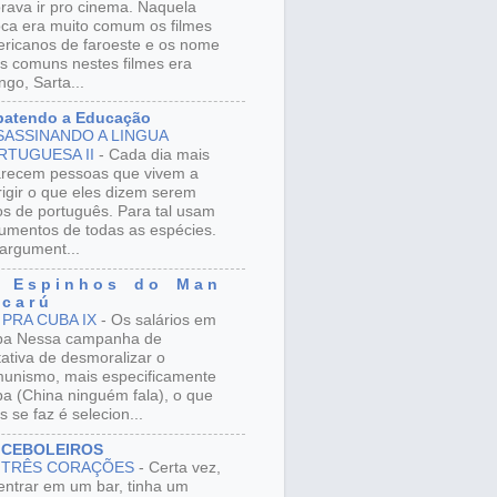
rava ir pro cinema. Naquela
ca era muito comum os filmes
ricanos de faroeste e os nome
s comuns nestes filmes era
ngo, Sarta...
batendo a Educação
SASSINANDO A LINGUA
RTUGUESA II
-
Cada dia mais
recem pessoas que vivem a
rigir o que eles dizem serem
os de português. Para tal usam
umentos de todas as espécies.
argument...
 E s p i n h o s d o M a n
 c a r ú
 PRA CUBA IX
-
Os salários em
ba Nessa campanha de
tativa de desmoralizar o
unismo, mais especificamente
a (China ninguém fala), o que
s se faz é selecion...
 CEBOLEIROS
 TRÊS CORAÇÕES
-
Certa vez,
entrar em um bar, tinha um