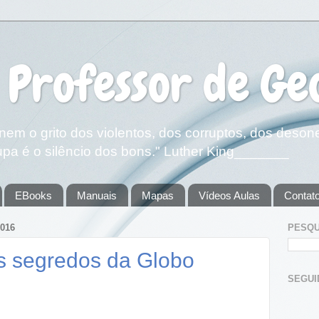
 Professor de Ge
em o grito dos violentos, dos corruptos, dos deson
pa é o silêncio dos bons." Luther King_______
EBooks
Manuais
Mapas
Vídeos Aulas
Contat
016
PESQU
s segredos da Globo
SEGUIDOR