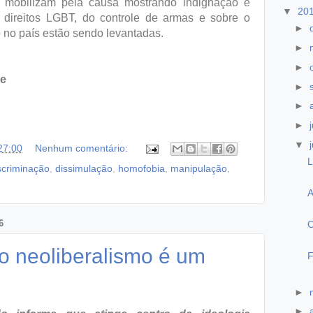
se mobilizam pela causa mostrando indignação e
▼
20
 direitos LGBT, do controle de armas e sobre o
►
o no país estão sendo levantadas.
►
►
ue
►
►
►
▼
27:00
Nenhum comentário:
L
scriminação
,
dissimulação
,
homofobia
,
manipulação
,
A
6
O
o neoliberalismo é um
F
►
►