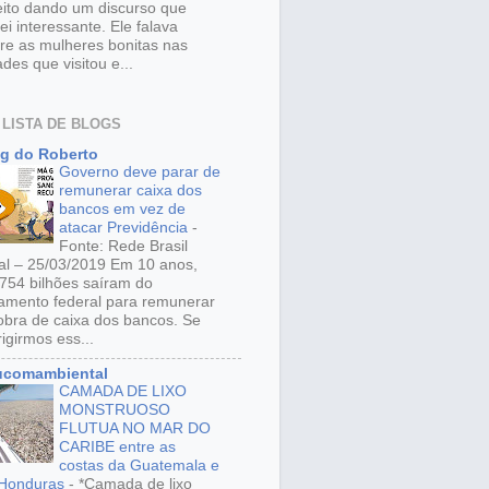
eito dando um discurso que
ei interessante. Ele falava
re as mulheres bonitas nas
ades que visitou e...
 LISTA DE BLOGS
g do Roberto
Governo deve parar de
remunerar caixa dos
bancos em vez de
atacar Previdência
-
Fonte: Rede Brasil
al – 25/03/2019 Em 10 anos,
754 bilhões saíram do
amento federal para remunerar
obra de caixa dos bancos. Se
rigirmos ess...
ucomambiental
CAMADA DE LIXO
MONSTRUOSO
FLUTUA NO MAR DO
CARIBE entre as
costas da Guatemala e
 Honduras
-
*Camada de lixo