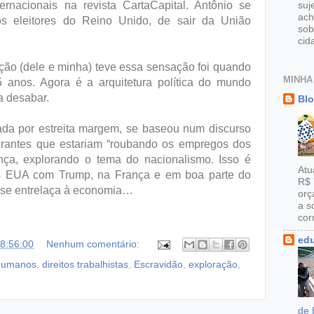
rnacionais na revista CartaCapital. Antônio se
suj
ach
dos eleitores do Reino Unido, de sair da União
sob
cid
ção (dele e minha) teve essa sensação foi quando
MINHA
5 anos. Agora é a arquitetura política do mundo
a desabar.
Blo
mada por estreita margem, se baseou num discurso
grantes que estariam “roubando os empregos dos
avança, explorando o tema do nacionalismo. Isso é
Atu
s EUA com Trump, na França e em boa parte do
R$ 
a se entrelaça à economia…
orç
a s
cor
ed
8:56:00
Nenhum comentário:
 humanos
,
direitos trabalhistas
,
Escravidão
,
exploração
,
de