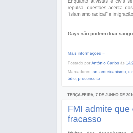
Enquanto ativistas e civis 
repulsa, questões acerca dos
“islamismo radical” e imigraçã
Gays não podem doar sang
Mais informações »
Postado por
Antônio Carlos
às
14:
Marcadores:
antiamericanismo
,
di
ódio
,
preconceito
TERÇA-FEIRA, 7 DE JUNHO DE 201
FMI admite que 
fracasso