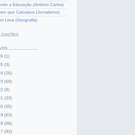
ndo a Educação (Antônio Carlos)
m que Calculava (Jornalismo)
son Lima (Geografia)
LIZAÇÕES
.........................
26
(1)
25
(3)
24
(26)
23
(69)
22
(8)
21
(33)
20
(55)
19
(63)
18
(86)
17
(83)