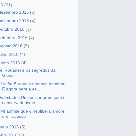
16
(61)
dezembro 2016
(6)
novembro 2016
(4)
outubro 2016
(3)
setembro 2016
(4)
agosto 2016
(5)
julho 2016
(4)
junho 2016
(4)
ei Rouanet e os segredos da
Globo
 União Europeia ameaça desabar.
E agora para a es...
s Estados Unidos sangram com o
conservadorismo
MI admite que o neoliberalismo é
um fracasso
maio 2016
(5)
abril 2016
(5)