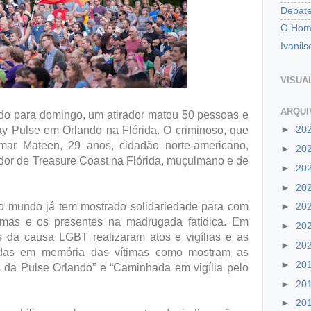
Debate
O Home
Ivanil
VISUA
ARQUIVOS
o para domingo, um atirador matou 50 pessoas e
►
20
ay Pulse em Orlando na Flórida. O criminoso, que
Omar Mateen, 29 anos, cidadão norte-americano,
►
20
dor de Treasure Coast na Flórida, muçulmano e de
►
20
►
20
 o mundo já tem mostrado solidariedade para com
►
20
timas e os presentes na madrugada fatídica. Em
►
20
s da causa LGBT realizaram atos e vigílias e as
►
20
zadas em memória das vítimas como mostram as
►
20
 da Pulse Orlando” e “Caminhada em vigília pelo
►
20
►
20