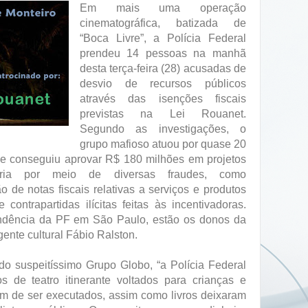
Em mais uma operação
cinematográfica, batizada de
“Boca Livre”, a Polícia Federal
prendeu 14 pessoas na manhã
desta terça-feira (28) acusadas de
desvio de recursos públicos
através das isenções fiscais
previstas na Lei Rouanet.
Segundo as investigações, o
grupo mafioso atuou por quase 20
a e conseguiu aprovar R$ 180 milhões em projetos
orria por meio de diversas fraudes, como
 de notas fiscais relativas a serviços e produtos
e contrapartidas ilícitas feitas às incentivadoras.
endência da PF em São Paulo, estão os donos da
agente cultural Fábio Ralston.
do suspeitíssimo Grupo Globo, “a Polícia Federal
os de teatro itinerante voltados para crianças e
am de ser executados, assim como livros deixaram