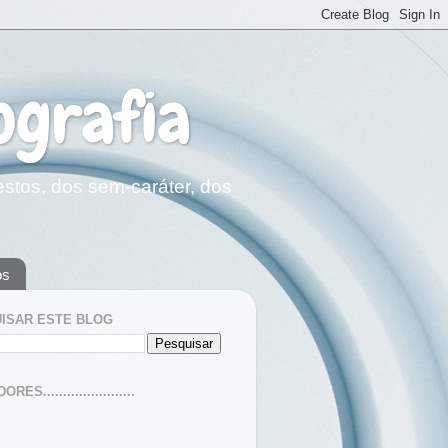
ografia
estos, dos sem-caráter, dos
os
ISAR ESTE BLOG
ES.......................