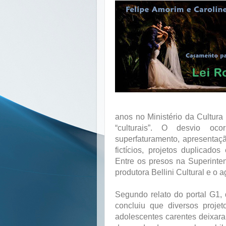
anos no Ministério da Cultur
“culturais”. O desvio oc
superfaturamento, apresentação
fictícios, projetos duplicados 
Entre os presos na Superint
produtora Bellini Cultural e o 
Segundo relato do portal G1, 
concluiu que diversos projet
adolescentes carentes deixar