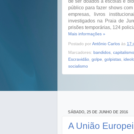
de ser doados a escolas e bib
público para fazer shows com 
empresas, livros instituc
investigados na Praia de Jur
prisões temporárias, 124 polici
Mais informações »
Postado por
Antônio Carlos
às
17:
Marcadores:
bandidos
,
capitalism
Escravidão
,
golpe
,
golpistas
,
ideol
socialismo
SÁBADO, 25 DE JUNHO DE 2016
A União Europe