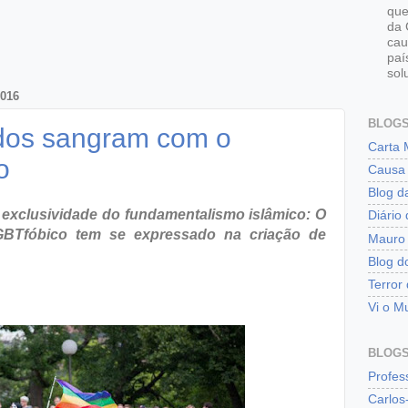
que
da 
cau
paí
sol
016
BLOGS
dos sangram com o
Carta 
o
Causa 
Blog d
exclusividade do fundamentalismo islâmico: O
Diário
GBTfóbico tem se expressado na criação de
Mauro
Blog d
Terror
Vi o M
BLOGS 
Profes
Carlos