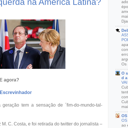
querda na América Latina?
ado
épo
ame
mai
Dja
De
AS
PO
apa
cor
err
arg
Os 
O s
d a
 E agora?
VAI
Cu
Escrevinhador
ten
com
Cub
geração tem a sensação de ´fim-do-mundo-tal-
mai
OS
OS
M. C. Costa, e foi retirada do twitter do jornalista –
ao 