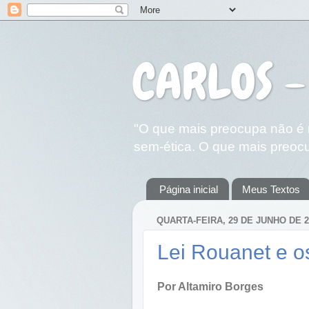
CARLOS -
"O que mais preocupa não é n
sem-ética. O que mais preocu
Página inicial
Meus Textos
QUARTA-FEIRA, 29 DE JUNHO DE 2
Lei Rouanet e o
Por Altamiro Borges