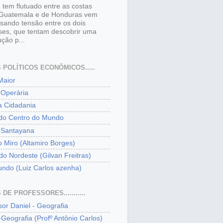
 tem flutuado entre as costas
Guatemala e de Honduras vem
sando tensão entre os dois
ses, que tentam descobrir uma
ução p...
 POLÍTICOS ECONÔMICOS.....
Maior
Operária
a Cidadania
 do Centro do Mundo
 Santayana
o Miro (Altamiro Borges)
 do Nordeste (Gilvan Freitras)
undo (Luiz Carlos azenha)
DE PROFESSORES...........
sor Daniel - Geografia
-Geografia (Profº Antônio Carlos)