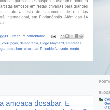
liotecas públicas. Os suspeitos usaram o dinheiro
artistas famosos em festas privadas para grandes
ionais e até a festa de casamento de um dos
erê Internacional, em Florianópolis. Além das 14
ais
45:00
Nenhum comentário:
o
,
corrupção
,
democracia
,
Diogo Maynard
,
empresas
,
ogia
,
petralhas
,
picaretas
,
Reinaldo Azevedo
,
renda
,
POSTAG
BLOGS
CAR
ia ameaça desabar. E
Geo
O 