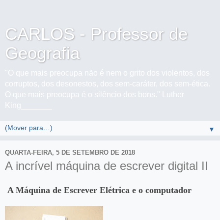
CARLOS - Professor de
Geografia
"O que mais preocupa não é nem o grito dos violentos, dos
corruptos, dos desonestos, dos sem-caráter, dos sem-ética.
O que mais preocupa é o silêncio dos bons." Luther
King_______
▼
QUARTA-FEIRA, 5 DE SETEMBRO DE 2018
A incrível máquina de escrever digital II
A Máquina de Escrever Elétrica e o computador