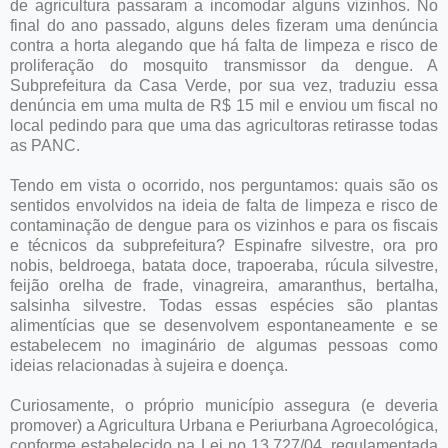
de agricultura passaram a incomodar alguns vizinhos. No
final do ano passado, alguns deles fizeram uma denúncia
contra a horta alegando que há falta de limpeza e risco de
proliferação do mosquito transmissor da dengue. A
Subprefeitura da Casa Verde, por sua vez, traduziu essa
denúncia em uma multa de R$ 15 mil e enviou um fiscal no
local pedindo para que uma das agricultoras retirasse todas
as PANC.
Tendo em vista o ocorrido, nos perguntamos: quais são os
sentidos envolvidos na ideia de falta de limpeza e risco de
contaminação de dengue para os vizinhos e para os fiscais
e técnicos da subprefeitura? Espinafre silvestre, ora pro
nobis, beldroega, batata doce, trapoeraba, rúcula silvestre,
feijão orelha de frade, vinagreira, amaranthus, bertalha,
salsinha silvestre. Todas essas espécies são plantas
alimentícias que se desenvolvem espontaneamente e se
estabelecem no imaginário de algumas pessoas como
ideias relacionadas à sujeira e doença.
Curiosamente, o próprio município assegura (e deveria
promover) a Agricultura Urbana e Periurbana Agroecológica,
conforme estabelecido na Lei no 13.727/04, regulamentada