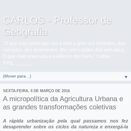
CARLOS - Professor de
Geografia
"O que mais preocupa não é nem o grito dos violentos, dos
corruptos, dos desonestos, dos sem-caráter, dos sem-ética.
O que mais preocupa é o silêncio dos bons." Luther
King_______
▼
SEXTA-FEIRA, 4 DE MARÇO DE 2016
A micropolítica da Agricultura Urbana e
as grandes transformações coletivas
A rápida urbanização pela qual passamos nos fez
desaprender sobre os ciclos da natureza e enxergá-la