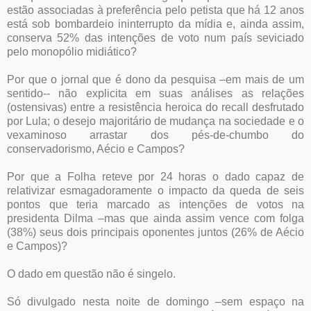
estão associadas à preferência pelo petista que há 12 anos
está sob bombardeio ininterrupto da mídia e, ainda assim,
conserva 52% das intenções de voto num país seviciado
pelo monopólio midiático?
Por que o jornal que é dono da pesquisa –em mais de um
sentido-- não explicita em suas análises as relações
(ostensivas) entre a resistência heroica do recall desfrutado
por Lula; o desejo majoritário de mudança na sociedade e o
vexaminoso arrastar dos pés-de-chumbo do
conservadorismo, Aécio e Campos?
Por que a Folha reteve por 24 horas o dado capaz de
relativizar esmagadoramente o impacto da queda de seis
pontos que teria marcado as intenções de votos na
presidenta Dilma –mas que ainda assim vence com folga
(38%) seus dois principais oponentes juntos (26% de Aécio
e Campos)?
O dado em questão não é singelo.
Só divulgado nesta noite de domingo –sem espaço na