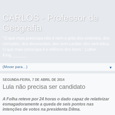
CARLOS - Professor de
Geografia
"O que mais preocupa não é nem o grito dos violentos, dos
corruptos, dos desonestos, dos sem-caráter, dos sem-ética.
O que mais preocupa é o silêncio dos bons." Luther
King_______
▼
SEGUNDA-FEIRA, 7 DE ABRIL DE 2014
Lula não precisa ser candidato
A Folha reteve por 24 horas o dado capaz de relativizar
esmagadoramente a queda de seis pontos nas
intenções de votos na presidenta Dilma.