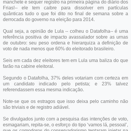
manchete e sequer registro na primeira página do diário dos
Frias!-- ele tem caibre para dissolver em partículas
quânticas tudo o que foi dito no final de semana sobre a
derrocada do governo na eleição para 2014.
Qual seja, a opinião de Lula -- colheu o Datafolha-- é uma
referência positiva de impacto avassalador sobre as urnas
de outubro: seu peso ordena e hierarquiza a definição de
voto de nada menos que 60% do eleitorado brasileiro.
Seis em cada dez eleitores tem em Lula uma baliza do que
farão na cabine eleitoral.
Segundo o Datafolha, 37% deles votariam com certeza em
um candidato indicado pelo petista; e 23% talvez
referendassem essa mesma indicação.
Note-se que os estragos que isso deixa pelo caminho não
são triviais e de registro adiável.
Se divulgados junto com a pesquisa das intenções de voto,
esmagariam, repita-se, o esforço do tipo ‘vamos lá, pessoal’,
que os comodoros do conservadorismo tentaram injetar na