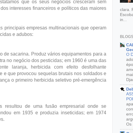
constatamos que os seus negócios cresceram sem
 dos interesses financeiros e políticos das maiores
clara.
Escoba
in...
 as principais empresas multinacionais que operam
cidas e adubos:
BLOGS
CAR
Geo
 de sacarina. Produz vários equipamentos para a
O 
ado
tra no negócio dos pesticidas; em 1960 é uma das
épo
ente laranja, herbicida com efeito desfolhante
ame
e e que provocou sequelas brutais nos soldados e
mai
Dja
ança o primeiro herbicida seletivo pré-emergência
De
AS
PO
apa
 resultou de uma fusão empresarial onde se
cor
undou em 1935 e produzia inseticidas; em 1974
err
s.
arg
Os 