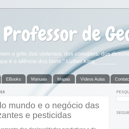
 Professor de Ge
em o grito dos violentos, dos corruptos, dos deson
pa é o silêncio dos bons." Luther King_______
EBooks
Manuais
Mapas
Vídeos Aulas
Contat
014
PESQU
 do mundo e o negócio das
izantes e pesticidas
SEGUIDOR