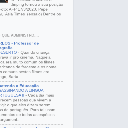
Jinping tornou a sua posição
 Foto: AFP 17/3/2020, Pepe
r, Asia Times (ensaio) Dentre os
 QUE ADMINISTRO....
LOS - Professor de
grafia
DESERTO
-
Quando criança
rava ir pro cinema. Naquela
ca era muito comum os filmes
ricanos de faroeste e os nome
s comuns nestes filmes era
ngo, Sarta...
batendo a Educação
SASSINANDO A LINGUA
RTUGUESA II
-
Cada dia mais
recem pessoas que vivem a
rigir o que eles dizem serem
os de português. Para tal usam
umentos de todas as espécies.
argument...