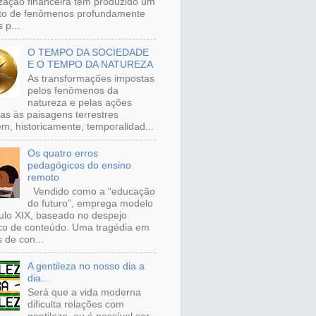
ização financeira tem produzido um
to de fenômenos profundamente
 p...
O TEMPO DA SOCIEDADE
E O TEMPO DA NATUREZA
As transformações impostas
pelos fenômenos da
natureza e pelas ações
s às paisagens terrestres
m, historicamente, temporalidad...
Os quatro erros
pedagógicos do ensino
remoto
Vendido como a “educação
do futuro”, emprega modelo
ulo XIX, baseado no despejo
ico de conteúdo. Uma tragédia em
 de con...
A gentileza no nosso dia a
dia...
Será que a vida moderna
dificulta relações com