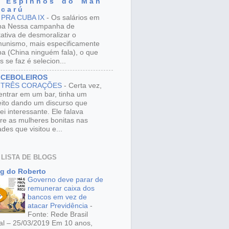
 E s p i n h o s d o M a n
 c a r ú
 PRA CUBA IX
-
Os salários em
ba Nessa campanha de
tativa de desmoralizar o
unismo, mais especificamente
a (China ninguém fala), o que
s se faz é selecion...
 CEBOLEIROS
 TRÊS CORAÇÕES
-
Certa vez,
entrar em um bar, tinha um
eito dando um discurso que
ei interessante. Ele falava
re as mulheres bonitas nas
ades que visitou e...
 LISTA DE BLOGS
g do Roberto
Governo deve parar de
remunerar caixa dos
bancos em vez de
atacar Previdência
-
Fonte: Rede Brasil
al – 25/03/2019 Em 10 anos,