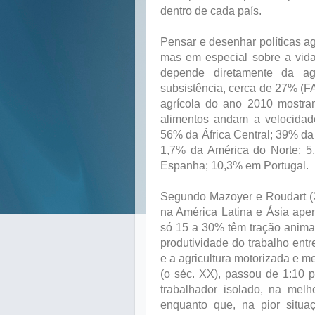
dentro de cada país.
Pensar e desenhar políticas agr
mas em especial sobre a vid
depende diretamente da ag
subsistência, cerca de 27% (F
agrícola do ano 2010 mostra
alimentos andam a velocidade
56% da África Central; 39% da
1,7% da América do Norte; 5
Espanha; 10,3% em Portugal.
Segundo Mazoyer e Roudart (2
na América Latina e Ásia apen
só 15 a 30% têm tração anima
produtividade do trabalho ent
e a agricultura motorizada e 
(o séc. XX), passou de 1:10 
trabalhador isolado, na melh
enquanto que, na pior situa