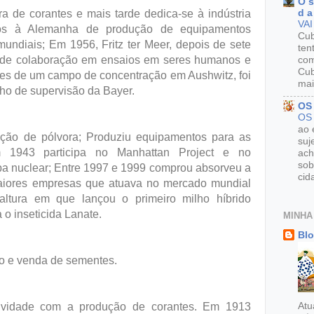
O s
d a
 de corantes e mais tarde dedica-se à indústria
VAI
iços à Alemanha de produção de equipamentos
Cu
undiais; Em 1956, Fritz ter Meer, depois de sete
ten
 de colaboração em ensaios em seres humanos e
com
Cub
tes de um campo de concentração em Aushwitz, foi
mai
ho de supervisão da Bayer.
OS
OS
ao 
ção de pólvora; Produziu equipamentos para as
suj
 1943 participa no Manhattan Project e no
ach
sob
 nuclear; Entre 1997 e 1999 comprou absorveu a
cid
iores empresas que atuava no mercado mundial
ltura em que lançou o primeiro milho híbrido
o inseticida Lanate.
MINHA
Blo
o e venda de sementes.
ividade com a produção de corantes. Em 1913
Atu