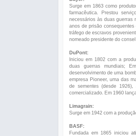
Surge em 1863 como produtora
farmacêutica. Prestou serv
necessários às duas guerras m
anos de prisão consequentes
tráfego de escravos provenien
nomeado presidente do consel
DuPont:
Iniciou em 1802 com a produ
duas guerras mundiais; Em
desenvolvimento de uma bomba
empresa Pioneer, uma das ma
de sementes (desde 1926), a
comercializado. Em 1960 lança 
Limagrain:
Surge em 1942 com a produçã
BASF:
Fundada em 1865 iniciou at