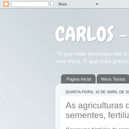
CARLOS -
"O que mais preocupa não é n
sem-ética. O que mais preocu
Página inicial
Meus Textos
QUARTA-FEIRA, 16 DE ABRIL DE 2
As agriculturas
sementes, fertil