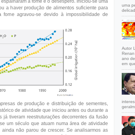
 espalharam a fome e o desespero. Iniciou-se uma
uma pe
 a haver produção de alimentos suficiente para
delicad
 fome agravou-se devido à impossibilidade de
Autor 
Renan 
ano de
em que
intere
mpresas de produção e distribuição de sementes,
geralm
tórico de atividade que iniciou antes ou durante a
 já tiveram reestruturações decorrentes da fusão
se um século que atuam numa área de atividade
 ainda não parou de crescer. Se analisarmos as