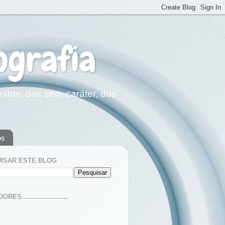
ografia
estos, dos sem-caráter, dos
os
ISAR ESTE BLOG
ES.......................