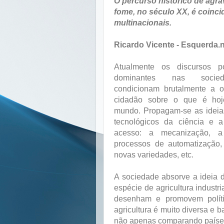
O percurso histórico de agr
fome, no século XX, é coinci
multinacionais.
Ricardo Vicente - Esquerda.
Atualmente os discursos po
dominantes nas socied
condicionam brutalmente a o
cidadão sobre o que é hoje
mundo. Propagam-se as ideia
tecnológicos da ciência e a
acesso: a mecanização, a
processos de automatização,
novas variedades, etc.
A sociedade absorve a ideia 
espécie de agricultura industri
desenham e promovem políti
agricultura é muito diversa e b
não apenas comparando paíse