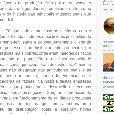
global
 de fatores de produção. Não por mero acaso, o
conjun
mento das desigualdades produtivas e da fome, no
nocivos
 o da história das principais multinacionais que
mundial.
 e 70 que todo o processo se acelerou, com o
ades híbridas, adubos e pesticidas, possibilitando
humana
mente-fertilizante e consequentemente o grande
possue
 processo ficou historicamente conhecido por
 regiões mais pobres, onde eram maiores os riscos
umento da população e da fraca capacidade
os, as consequências foram desastrosas. A maioria
gias não chegaram aos agricultores locais e as
m-lhes a autonomia, criando dependências entre
do séc
ecedoras de fatores. Na história destas empresas
frenét
tempos
lentas que provocaram a destruição de recursos
cias dos seus negócios. Surgiram diferenciais de
entrada em funcionamento de unidades produtivas
entos caíram, muitos agricultores abandonaram a
edes de distribuição locais e surgiram novas