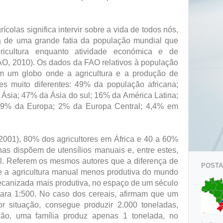
ícolas significa intervir sobre a vida de todos nós,
a de uma grande fatia da população mundial que
ricultura enquanto atividade económica e de
AO, 2010). Os dados da FAO relativos à população
m um globo onde a agricultura e a produção de
s muito diferentes: 49% da população africana;
 Ásia; 47% da Ásia do sul; 16% da América Latina;
,9% da Europa; 2% da Europa Central; 4,4% em
001), 80% dos agricultores em África e 40 a 60%
as dispõem de utensílios manuais e, entre estes,
l. Referem os mesmos autores que a diferença de
POSTAG
re a agricultura manual menos produtiva do mundo
mecanizada mais produtiva, no espaço de um século
para 1:500. No caso dos cereais, afirmam que um
or situação, consegue produzir 2.000 toneladas,
ção, uma família produz apenas 1 tonelada, no