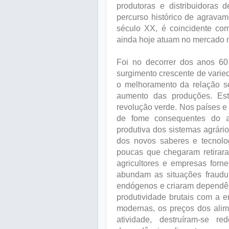
produtoras e distribuidoras
percurso histórico de agrava
século XX, é coincidente com
ainda hoje atuam no mercado 
Foi no decorrer dos anos 60
surgimento crescente de varied
o melhoramento da relação se
aumento das produções. Este
revolução verde. Nos países e
de fome consequentes do a
produtiva dos sistemas agrári
dos novos saberes e tecnolo
poucas que chegaram retirara
agricultores e empresas forn
abundam as situações fraudu
endógenos e criaram dependên
produtividade brutais com a 
modernas, os preços dos alim
atividade, destruíram-se r