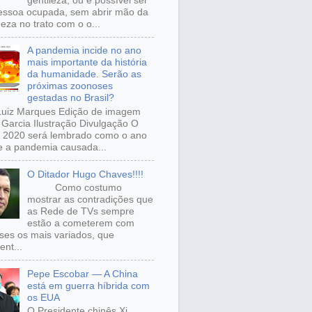
gentileza, ou é possível ser
ssoa ocupada, sem abrir mão da
eza no trato com o o...
A pandemia incide no ano
mais importante da história
da humanidade. Serão as
próximas zoonoses
gestadas no Brasil?
Luiz Marques Edição de imagem
Garcia Ilustração Divulgação O
 2020 será lembrado como o ano
 a pandemia causada...
O Ditador Hugo Chaves!!!!
Como costumo
mostrar as contradições que
as Rede de TVs sempre
estão a cometerem com
sses os mais variados, que
ent...
Pepe Escobar — A China
está em guerra híbrida com
os EUA
O Presidente chinês Xi