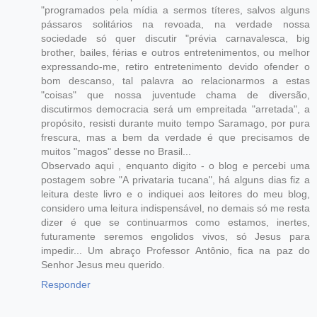
"programados pela mídia a sermos títeres, salvos alguns
pássaros solitários na revoada, na verdade nossa
sociedade só quer discutir "prévia carnavalesca, big
brother, bailes, férias e outros entretenimentos, ou melhor
expressando-me, retiro entretenimento devido ofender o
bom descanso, tal palavra ao relacionarmos a estas
"coisas" que nossa juventude chama de diversão,
discutirmos democracia será um empreitada "arretada", a
propósito, resisti durante muito tempo Saramago, por pura
frescura, mas a bem da verdade é que precisamos de
muitos "magos" desse no Brasil...
Observado aqui , enquanto digito - o blog e percebi uma
postagem sobre "A privataria tucana", há alguns dias fiz a
leitura deste livro e o indiquei aos leitores do meu blog,
considero uma leitura indispensável, no demais só me resta
dizer é que se continuarmos como estamos, inertes,
futuramente seremos engolidos vivos, só Jesus para
impedir... Um abraço Professor Antônio, fica na paz do
Senhor Jesus meu querido.
Responder