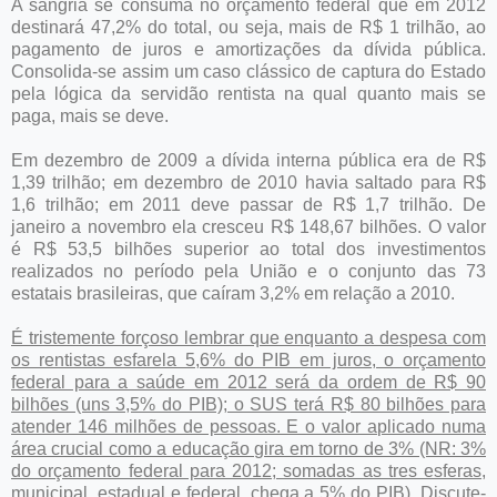
A sangria se consuma no orçamento federal que em 2012
destinará 47,2% do total, ou seja, mais de R$ 1 trilhão, ao
pagamento de juros e amortizações da dívida pública.
Consolida-se assim um caso clássico de captura do Estado
pela lógica da servidão rentista na qual quanto mais se
paga, mais se deve.
Em dezembro de 2009 a dívida interna pública era de R$
1,39 trilhão; em dezembro de 2010 havia saltado para R$
1,6 trilhão; em 2011 deve passar de R$ 1,7 trilhão. De
janeiro a novembro ela cresceu R$ 148,67 bilhões. O valor
é R$ 53,5 bilhões superior ao total dos investimentos
realizados no período pela União e o conjunto das 73
estatais brasileiras, que caíram 3,2% em relação a 2010.
É tristemente forçoso lembrar que enquanto a despesa com
os rentistas esfarela 5,6% do PIB em juros, o orçamento
federal para a saúde em 2012 será da ordem de R$ 90
bilhões (uns 3,5% do PIB); o SUS terá R$ 80 bilhões para
atender 146 milhões de pessoas. E o valor aplicado numa
área crucial como a educação gira em torno de 3% (NR: 3%
do orçamento federal para 2012; somadas as tres esferas,
municipal, estadual e federal, chega a 5% do PIB). Discute-