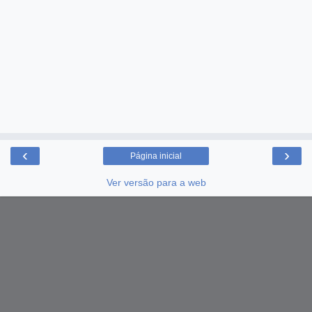
‹
›
Página inicial
Ver versão para a web