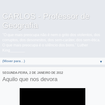
CARLOS - Professor de
Geografia
"O que mais preocupa não é nem o grito dos violentos, dos
corruptos, dos desonestos, dos sem-caráter, dos sem-ética.
O que mais preocupa é o silêncio dos bons." Luther
King_______
▼
SEGUNDA-FEIRA, 2 DE JANEIRO DE 2012
Aquilo que nos devora