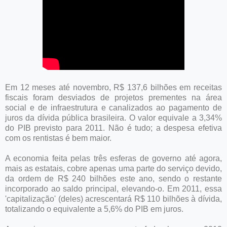
Em 12 meses até novembro, R$ 137,6 bilhões em receitas
fiscais foram desviados de projetos prementes na área
social e de infraestrutura e canalizados ao pagamento de
juros da dívida pública brasileira. O valor equivale a 3,34%
do PIB previsto para 2011. Não é tudo; a despesa efetiva
com os rentistas é bem maior.
A economia feita pelas três esferas de governo até agora,
mais as estatais, cobre apenas uma parte do serviço devido,
da ordem de R$ 240 bilhões este ano, sendo o restante
incorporado ao saldo principal, elevando-o. Em 2011, essa
'capitalização' (deles) acrescentará R$ 110 bilhões à dívida,
totalizando o equivalente a 5,6% do PIB em juros.