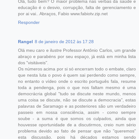
Olá, tudo bem? O maior problema nas verbas da saúde e
educação é o desvio, corrupção, falta de gerenciamento e
por ai vai.. Abraços, Fabio www.fabiotv.zip.net
Responder
Rangel
8 de janeiro de 2012 às 17:28
Olá meu caro e ilustre Professor Antônio Carlos, um grande
abraço e parabéns por seu espaço, já está em minha lista
dos "visitáveis".
Os números acima por si só encerram todo o embate, claro
que nesta luta o povo é quem sai perdendo como sempre,
no entanto o vídeo onde o escrito português fala, resume
toda a pendenga, pois o que nos faltam mesmo é uma
democrácria global "tudo se discute neste mundo, menos
uma coisa se discute, não se discute a democracia", estas
palavras de Saramago e as posteriores são um verdadeiro
passeio em nossa consciência, assim - como sempre
soube - a suma é que somos os culpados, ainda que
houvesse oportunidade de a discutirmos, creio num sério
problema devido ao fato de pensar que não "queremos"
esta discussão, pois há décados estamos sendo