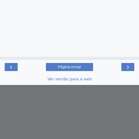
‹
›
Página inicial
Ver versão para a web