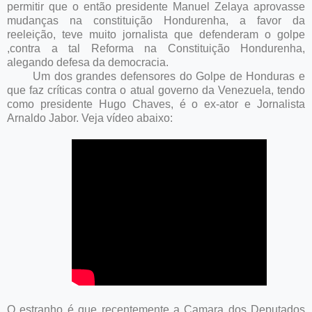
permitir que o então presidente Manuel Zelaya aprovasse
mudanças na constituição Hondurenha, a favor da
reeleição, teve muito jornalista que defenderam o golpe
,contra a tal Reforma na Constituição Hondurenha,
alegando defesa da democracia.
Um dos grandes defensores do Golpe de Honduras e
que faz críticas contra o atual governo da Venezuela, tendo
como presidente Hugo Chaves, é o ex-ator e Jornalista
Arnaldo Jabor. Veja vídeo abaixo:
O estranho é que recentemente a Camara dos Deputados