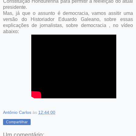
Constituição Hondurenha para permitir a reeleição do atual
presidente.
Mas, já que o assunto é democracia, vamos assitir uma
versão do Historiador Eduardo Galeano, sobre essas
explicações de jornalistas, sobre democracia , no vídeo
abaixo:
Antônio Carlos
às
12:44:00
Compartilhar
Um comentário: