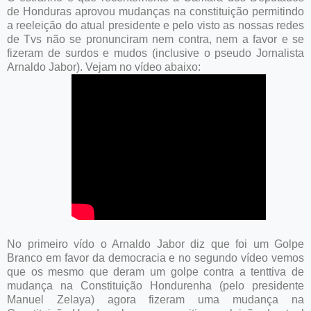
de Honduras aprovou mudanças na constituição permitindo
a reeleição do atual presidente e pelo visto as nossas redes
de Tvs não se pronunciram nem contra, nem a favor e se
fizeram de surdos e mudos (inclusive o pseudo Jornalista
Arnaldo Jabor). Vejam no vídeo abaixo:
No primeiro vído o Arnaldo Jabor diz que foi um Golpe
Branco em favor da democracia e no segundo vídeo vemos
que os mesmo que deram um golpe contra a tenttiva de
mudança na Constituição Hondurenha (pelo presidente
Manuel Zelaya) agora fizeram uma mudança na