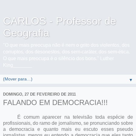
CARLOS - Professor de
Geografia
"O que mais preocupa não é nem o grito dos violentos, dos
corruptos, dos desonestos, dos sem-caráter, dos sem-ética.
O que mais preocupa é o silêncio dos bons." Luther
King_______
▼
DOMINGO, 27 DE FEVEREIRO DE 2011
FALANDO EM DEMOCRACIA!!!
É comum aparecer na televisão toda espécie de
profissionais, do ramo de jornalismo, se pronunciando sobre
a democracia e quanto mais eu escuto esses pseudo
jornalistas, menos eu entendo a democracia que eles tanto