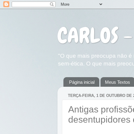
CARLOS -
"O que mais preocupa não é n
sem-ética. O que mais preocu
Página inicial
Meus Textos
TERÇA-FEIRA, 1 DE OUTUBRO DE 
Antigas profissõ
desentupidores 