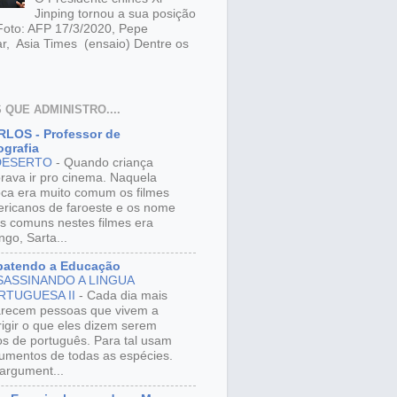
Jinping tornou a sua posição
 Foto: AFP 17/3/2020, Pepe
r, Asia Times (ensaio) Dentre os
 QUE ADMINISTRO....
LOS - Professor de
grafia
DESERTO
-
Quando criança
rava ir pro cinema. Naquela
ca era muito comum os filmes
ricanos de faroeste e os nome
s comuns nestes filmes era
ngo, Sarta...
batendo a Educação
SASSINANDO A LINGUA
RTUGUESA II
-
Cada dia mais
recem pessoas que vivem a
rigir o que eles dizem serem
os de português. Para tal usam
umentos de todas as espécies.
argument...