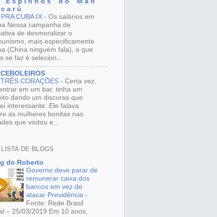
 E s p i n h o s d o M a n
 c a r ú
 PRA CUBA IX
-
Os salários em
ba Nessa campanha de
tativa de desmoralizar o
unismo, mais especificamente
a (China ninguém fala), o que
s se faz é selecion...
 CEBOLEIROS
 TRÊS CORAÇÕES
-
Certa vez,
entrar em um bar, tinha um
eito dando um discurso que
ei interessante. Ele falava
re as mulheres bonitas nas
ades que visitou e...
 LISTA DE BLOGS
g do Roberto
Governo deve parar de
remunerar caixa dos
bancos em vez de
atacar Previdência
-
Fonte: Rede Brasil
al – 25/03/2019 Em 10 anos,