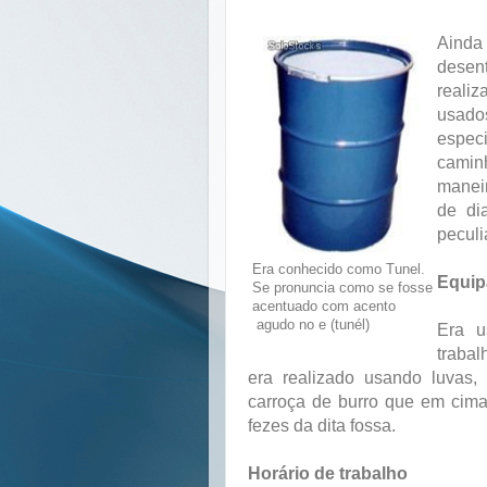
Ainda
desen
reali
usad
espec
camin
maneir
de di
peculi
Era conhecido como Tunel.
Equip
Se pronuncia como se fosse
acentuado com acento
agudo
no e (tunél)
Era u
trabal
era realizado usando luvas,
carroça de burro que em cima
fezes da dita fossa.
Horário de trabalho