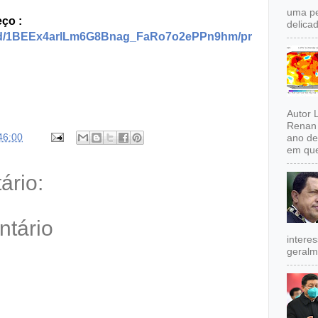
uma pe
ço :
delicad
ile/d/1BEEx4arlLm6G8Bnag_FaRo7o2ePPn9hm/pr
Autor 
Renan 
46:00
ano de
em que
rio:
ntário
intere
geralm