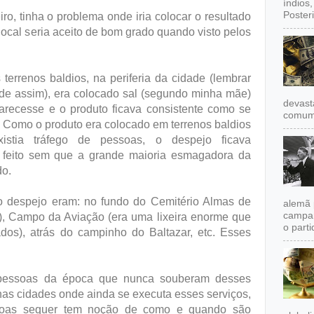
índios
Poster
ro, tinha o problema onde iria colocar o resultado
ocal seria aceito de bom grado quando visto pelos
errenos baldios, na periferia da cidade (lembrar
nde assim), era colocado sal (segundo minha mãe)
devast
recesse e o produto ficava consistente como se
comum,
. Como o produto era colocado em terrenos baldios
stia tráfego de pessoas, o despejo ficava
a feito sem que a grande maioria esmagadora da
do.
o despejo eram: no fundo do Cemitério Almas de
alemã 
campan
do), Campo da Aviação (era uma lixeira enorme que
o partid
dos), atrás do campinho do Baltazar, etc. Esses
 pessoas da época que nunca souberam desses
nas cidades onde ainda se executa esses serviços,
soas sequer tem noção de como e quando são