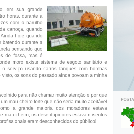
do, em sua grande
atro horas, durante a
ezes com o barulho
da carroça, quando
 Ainda hoje quando
r batendo durante a
janela pensando que
es de fossa, mas é
onde moro existe sistema de esgoto sanitário e
 o serviço usando carros tanques com bombas
lo visto, os sons do passado ainda povoam a minha
escolhido para não chamar muito atenção e por que
POSTAG
 um mau cheiro forte que não seria muito aceitável
Como a grande maioria dos moradores estava
te mau cheiro, os desentupidores estavam isentos
profissionais eram desconhecidos do público!