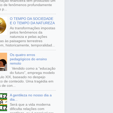
ização financeira tem produzido um
to de fenômenos profundamente
 p...
O TEMPO DA SOCIEDADE
E O TEMPO DA NATUREZA
As transformações impostas
pelos fenômenos da
natureza e pelas ações
s às paisagens terrestres
m, historicamente, temporalidad...
Os quatro erros
pedagógicos do ensino
remoto
Vendido como a “educação
do futuro”, emprega modelo
ulo XIX, baseado no despejo
ico de conteúdo. Uma tragédia em
 de con...
A gentileza no nosso dia a
dia...
Será que a vida moderna
dificulta relações com