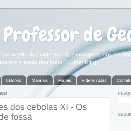
 Professor de Ge
em o grito dos violentos, dos corruptos, dos deson
pa é o silêncio dos bons." Luther King_______
EBooks
Manuais
Mapas
Vídeos Aulas
Contat
2024
PESQU
es dos cebolas XI - Os
de fossa
SEGUIDOR