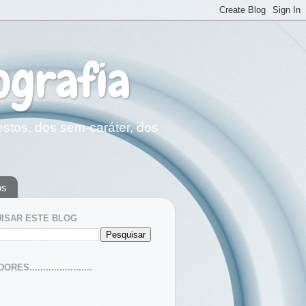
ografia
estos, dos sem-caráter, dos
os
ISAR ESTE BLOG
ES.......................