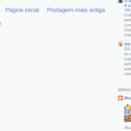
O s
d a
Página inicial
Postagem mais antiga
VAI
Cu
ten
)
com
Cub
mai
OS
OS
ao 
suj
ach
sob
cid
MINHA
Blo
Atu