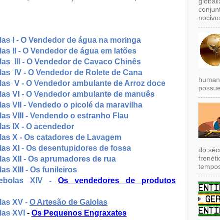
global
conjun
nocivos
las I - O Vendedor de água na moringa
as II - O Vendedor de água em latões
las III - O Vendedor de Cavaco Chinês
las IV - O Vendedor de Rolete de Cana
humana
las V - O Vendedor ambulante de Arroz doce
possue
las VI - O Vendedor ambulante de manuês
as VII - Vendedo o picolé da maravilha
as VIII - Vendendo o estranho Flau
las IX - O acendedor
las X - Os catadores de Lavagem
as XI - Os desentupidores de fossa
do séc
frenét
las XII - Os aprumadores de rua
tempos
s XIII - Os funileiros
cebolas XIV -
Os vendedores de produtos
las XV -
O Artesão de Gaiolas
las XVI
-
Os Pequenos Engraxates