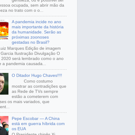
gentileza, ou é possível ser
ssoa ocupada, sem abrir mão da
eza no trato com o o...
A pandemia incide no ano
mais importante da história
da humanidade. Serão as
próximas zoonoses
gestadas no Brasil?
Luiz Marques Edição de imagem
Garcia Ilustração Divulgação O
 2020 será lembrado como o ano
 a pandemia causada...
O Ditador Hugo Chaves!!!!
Como costumo
mostrar as contradições que
as Rede de TVs sempre
estão a cometerem com
sses os mais variados, que
ent...
Pepe Escobar — A China
está em guerra híbrida com
os EUA
O Presidente chinês Xi