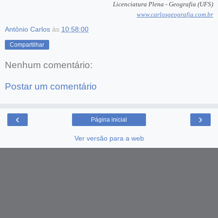
Licenciatura Plena - Geografia (UFS)
www.carlosgeografia.com.br
Antônio Carlos
às
10:58:00
Compartilhar
Nenhum comentário:
Postar um comentário
‹
›
Página inicial
Ver versão para a web