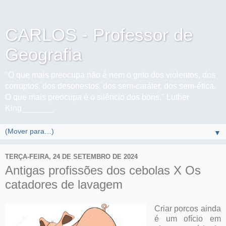
CARLOS - Professor de
Geografia
"O que mais preocupa não é nem o grito dos violentos, dos
corruptos, dos desonestos, dos sem-caráter, dos sem-ética.
O que mais preocupa é o silêncio dos bons." Luther
King_______
▼
TERÇA-FEIRA, 24 DE SETEMBRO DE 2024
Antigas profissões dos cebolas X Os
catadores de lavagem
Criar porcos ainda
é um ofício em