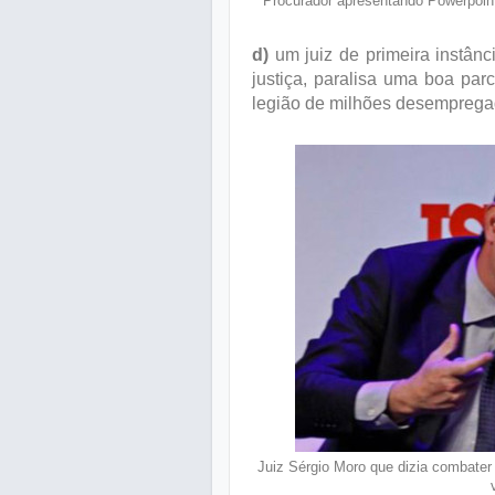
Procurador apresentando Powerpoint
d)
um juiz de primeira instânc
justiça, paralisa uma boa pa
legião de milhões desemprega
Juiz Sérgio Moro que dizia combate