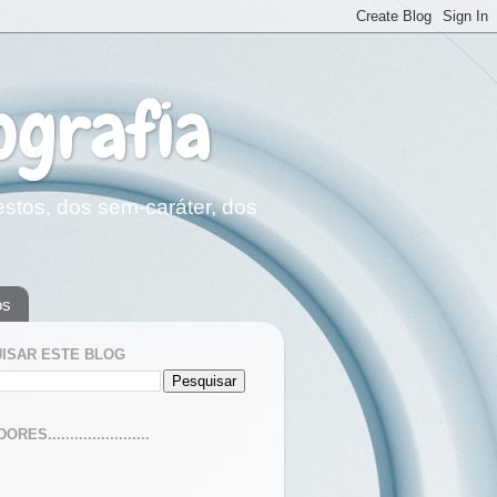
ografia
estos, dos sem-caráter, dos
os
ISAR ESTE BLOG
ES.......................