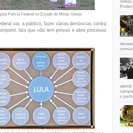
índios
Poster
 pela Polícia Federal no Estado de Minas Gerais
eral vai, a público, fazer várias denúncias contra
erpoint, fala que não tem provas e abre processo
devast
comum,
alemã 
campan
o partid