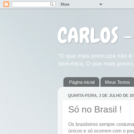
CARLOS -
"O que mais preocupa não é n
sem-ética. O que mais preocu
Página inicial
Meus Textos
QUARTA-FEIRA, 3 DE JULHO DE 20
Só no Brasil !
Os brasileiros sempre costum
únicos e só ocorrem com o povo