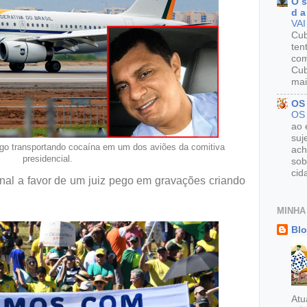
O s
d a
VAI
Cu
ten
com
Cub
mai
OS
OS
ao 
suj
 pego transportando cocaína em um dos aviões da comitiva
ach
presidencial.
sob
cid
nal a favor de um juiz pego em gravações criando
MINHA
Blo
Atu