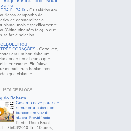
 E s p i n h o s d o M a n
 c a r ú
 PRA CUBA IX
-
Os salários em
ba Nessa campanha de
tativa de desmoralizar o
unismo, mais especificamente
a (China ninguém fala), o que
s se faz é selecion...
 CEBOLEIROS
 TRÊS CORAÇÕES
-
Certa vez,
entrar em um bar, tinha um
eito dando um discurso que
ei interessante. Ele falava
re as mulheres bonitas nas
ades que visitou e...
 LISTA DE BLOGS
g do Roberto
Governo deve parar de
remunerar caixa dos
bancos em vez de
atacar Previdência
-
Fonte: Rede Brasil
al – 25/03/2019 Em 10 anos,