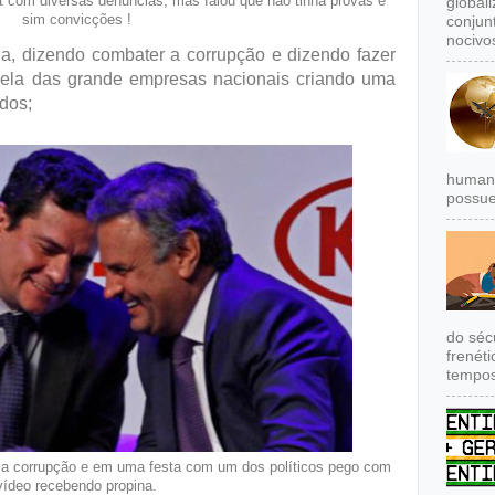
 com diversas denuncias, mas falou que não tinha provas e
global
sim convicções !
conjun
nocivos
ia, dizendo combater a corrupção e dizendo fazer
rcela das grande empresas nacionais criando uma
dos;
humana
possue
do séc
frenét
tempos
r a corrupção e em uma festa com um dos políticos pego com
vídeo recebendo propina.