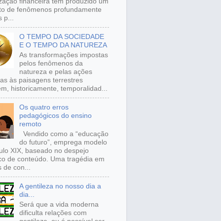
ização financeira tem produzido um
to de fenômenos profundamente
 p...
O TEMPO DA SOCIEDADE
E O TEMPO DA NATUREZA
As transformações impostas
pelos fenômenos da
natureza e pelas ações
s às paisagens terrestres
m, historicamente, temporalidad...
Os quatro erros
pedagógicos do ensino
remoto
Vendido como a “educação
do futuro”, emprega modelo
ulo XIX, baseado no despejo
ico de conteúdo. Uma tragédia em
 de con...
A gentileza no nosso dia a
dia...
Será que a vida moderna
dificulta relações com