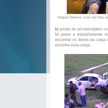
Joaquim Barbosa, o juiz que falou 
b)
prisão de um helicóptero c
foi preso e estranhamente n
encontrar os donos da carga
encontra essa carga;