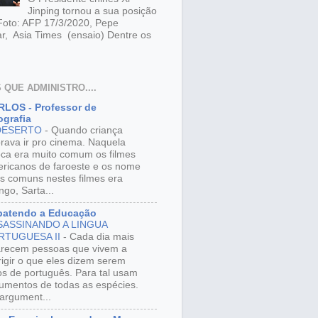
Jinping tornou a sua posição
 Foto: AFP 17/3/2020, Pepe
r, Asia Times (ensaio) Dentre os
 QUE ADMINISTRO....
LOS - Professor de
grafia
DESERTO
-
Quando criança
rava ir pro cinema. Naquela
ca era muito comum os filmes
ricanos de faroeste e os nome
s comuns nestes filmes era
ngo, Sarta...
batendo a Educação
SASSINANDO A LINGUA
RTUGUESA II
-
Cada dia mais
recem pessoas que vivem a
rigir o que eles dizem serem
os de português. Para tal usam
umentos de todas as espécies.
argument...