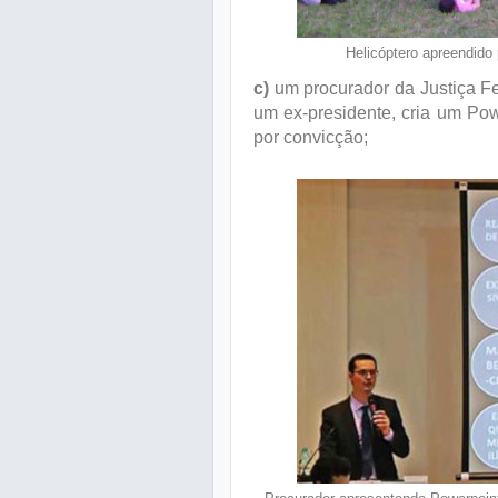
Helicóptero apreendido
c)
um procurador da Justiça Fed
um ex-presidente, cria um Pow
por convicção;