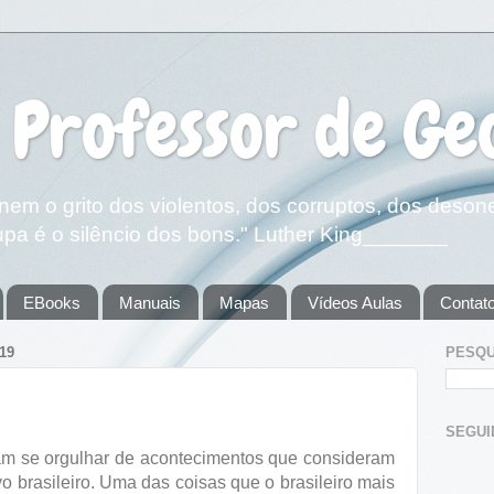
 Professor de Ge
em o grito dos violentos, dos corruptos, dos deson
pa é o silêncio dos bons." Luther King_______
EBooks
Manuais
Mapas
Vídeos Aulas
Contat
19
PESQU
SEGUIDOR
am se orgulhar de acontecimentos que consideram
 brasileiro. Uma das coisas que o brasileiro mais