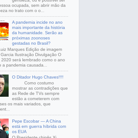
gentileza, ou é possível ser
ssoa ocupada, sem abrir mão da
eza no trato com o o...
A pandemia incide no ano
mais importante da história
da humanidade. Serão as
próximas zoonoses
gestadas no Brasil?
Luiz Marques Edição de imagem
Garcia Ilustração Divulgação O
 2020 será lembrado como o ano
 a pandemia causada...
O Ditador Hugo Chaves!!!!
Como costumo
mostrar as contradições que
as Rede de TVs sempre
estão a cometerem com
sses os mais variados, que
ent...
Pepe Escobar — A China
está em guerra híbrida com
os EUA
O Presidente chinês Xi