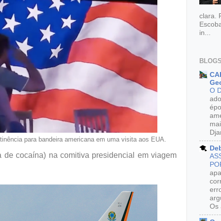
clara.
Escoba
in...
BLOGS
CAR
Geo
O 
ado
épo
ame
mai
Dja
tinência para bandeira americana em uma visita aos EUA.
De
 de cocaína) na comitiva presidencial em viagem
AS
PO
apa
cor
err
arg
Os 