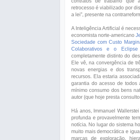
contratos de trabalho que 
retrocesso é viabilizado por d
a lei”, presente na contrarreform
A Inteligência Artificial é ne
economista norte-americano
J
Sociedade com Custo Margina
Colaborativos e o Eclipse
completamente distinto do des
Ele vê, na convergência de tr
novas energias e dos trans
recursos. Ela estaria associa
garantia do acesso de todos
mínimo consumo dos bens nat
autor (que hoje presta consult
Há anos, Immanuel Wallerstei 
profunda e provavelmente ter
notícia. No lugar do sistema 
muito mais democrática e igua
marcas de exploração, hier