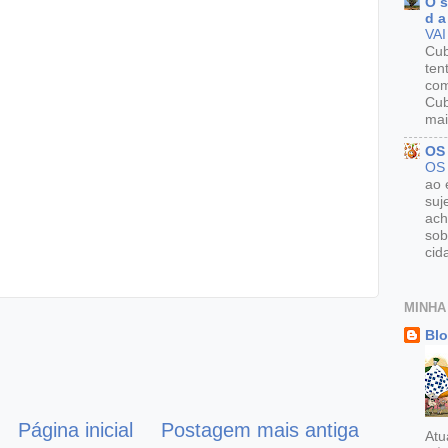
O s
d a
VAI
Cu
ten
com
Cub
mai
OS
OS
ao 
suj
ach
sob
cid
MINHA
Blo
Página inicial
Postagem mais antiga
Atu