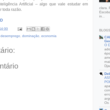
ligência Artificial – algo que vale estudar em
clara.
r toda razão.
Escoba
in...
RO
54:00
BLOGS
,
desemprego
,
dominação
,
economia
CAR
Geo
O 
rio:
ado
épo
ame
mai
ntário
Dja
De
AS
PO
apa
cor
err
arg
Os 