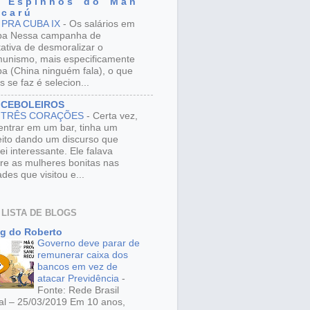
 E s p i n h o s d o M a n
 c a r ú
 PRA CUBA IX
-
Os salários em
ba Nessa campanha de
tativa de desmoralizar o
unismo, mais especificamente
a (China ninguém fala), o que
s se faz é selecion...
 CEBOLEIROS
 TRÊS CORAÇÕES
-
Certa vez,
entrar em um bar, tinha um
eito dando um discurso que
ei interessante. Ele falava
re as mulheres bonitas nas
ades que visitou e...
 LISTA DE BLOGS
g do Roberto
Governo deve parar de
remunerar caixa dos
bancos em vez de
atacar Previdência
-
Fonte: Rede Brasil
al – 25/03/2019 Em 10 anos,