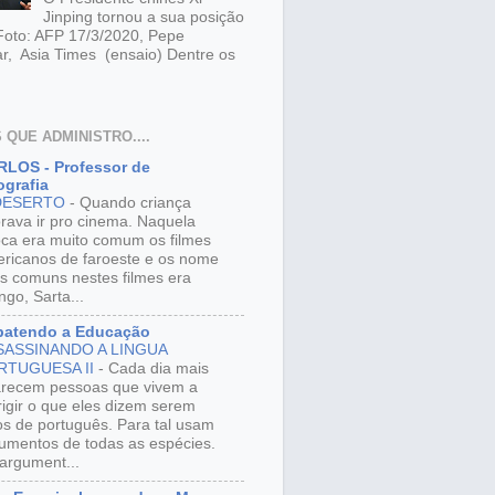
Jinping tornou a sua posição
 Foto: AFP 17/3/2020, Pepe
r, Asia Times (ensaio) Dentre os
 QUE ADMINISTRO....
LOS - Professor de
grafia
DESERTO
-
Quando criança
rava ir pro cinema. Naquela
ca era muito comum os filmes
ricanos de faroeste e os nome
s comuns nestes filmes era
ngo, Sarta...
batendo a Educação
SASSINANDO A LINGUA
RTUGUESA II
-
Cada dia mais
recem pessoas que vivem a
rigir o que eles dizem serem
os de português. Para tal usam
umentos de todas as espécies.
argument...