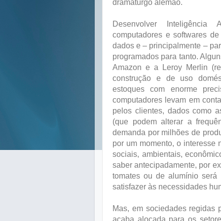
dramaturgo alemão.
Desenvolver Inteligência Ar
computadores e softwares de
dados e – principalmente – par
programados para tanto. Algun
Amazon e a Leroy Merlin (re
construção e de uso domés
estoques com enorme preci
computadores levam em conta,
pelos clientes, dados como a
(que podem alterar a frequên
demanda por milhões de produ
por um momento, o interesse 
sociais, ambientais, econômic
saber antecipadamente, por ex
tomates ou de alumínio será 
satisfazer às necessidades h
Mas, em sociedades regidas pel
acaba alocada para os setore