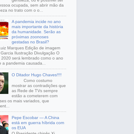
gentileza, ou é possível ser
ssoa ocupada, sem abrir mão da
eza no trato com o o...
A pandemia incide no ano
mais importante da história
da humanidade. Serão as
próximas zoonoses
gestadas no Brasil?
Luiz Marques Edição de imagem
Garcia Ilustração Divulgação O
 2020 será lembrado como o ano
 a pandemia causada...
O Ditador Hugo Chaves!!!!
Como costumo
mostrar as contradições que
as Rede de TVs sempre
estão a cometerem com
sses os mais variados, que
ent...
Pepe Escobar — A China
está em guerra híbrida com
os EUA
O Presidente chinês Xi