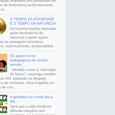
ização financeira tem produzido um
to de fenômenos profundamente
 p...
O TEMPO DA SOCIEDADE
E O TEMPO DA NATUREZA
As transformações impostas
pelos fenômenos da
natureza e pelas ações
s às paisagens terrestres
m, historicamente, temporalidad...
Os quatro erros
pedagógicos do ensino
remoto
Vendido como a “educação
do futuro”, emprega modelo
ulo XIX, baseado no despejo
ico de conteúdo. Uma tragédia em
 de con...
A gentileza no nosso dia a
dia...
Será que a vida moderna
dificulta relações com