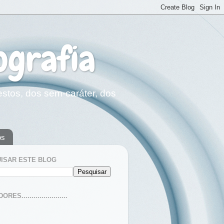
ografia
estos, dos sem-caráter, dos
os
ISAR ESTE BLOG
ES.......................