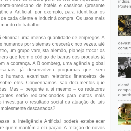
índios
orte-americano de hotéis e cassinos (presente
Poster
ncia Artificial, por exemplo, para identificar os
de cada cliente e induzir à compra. Os usos mais
 mundo do trabalho.
itirá eliminar uma imensa quantidade de empregos. A
devast
 de humanos por sistemas crescerá cinco vezes, até
comum,
ro, um grupo varejista alemão, planeja trocar os
ners que leem o código de barras dos produtos já
em a cobrança. A Bloomberg, uma agência global
esariais, já desenvolveu programas que, sem
lio humano, examinam relatórios financeiros de
 sobre eles. Convenhamos: são documentos que
alemã 
adas. Mas – pergunte a si mesmo – os redatores
campan
o partid
açantes serão redicrecionados para outras mais
investigar o resultado social da atuação de tais
simplesmente descartados?
, a Inteligência Artificial poderá estabelecer
sobre quem mantém a ocupação. A relação de novos