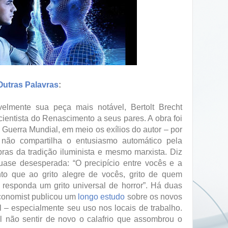
Outras Palavras
:
velmente sua peça mais notável, Bertolt Brecht
 cientista do Renascimento a seus pares. A obra foi
I Guerra Mundial, em meio os exílios do autor – por
á não compartilha o entusiasmo automático pela
ras da tradição iluminista e mesmo marxista. Diz
uase desesperada: “O precipício entre vocês e a
to que ao grito alegre de vocês, grito de quem
 responda um grito universal de horror”. Há duas
Economist publicou um
longo estudo
sobre os novos
ial – especialmente seu uso nos locais de trabalho.
el não sentir de novo o calafrio que assombrou o