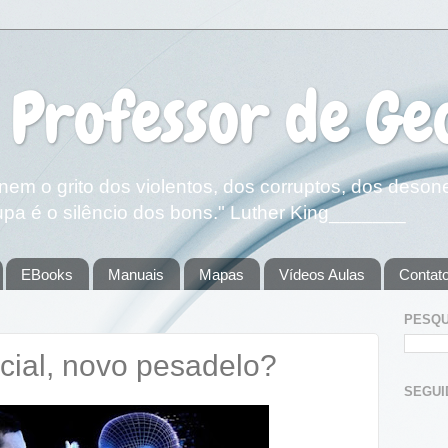
 Professor de Ge
em o grito dos violentos, dos corruptos, dos deson
pa é o silêncio dos bons." Luther King_______
EBooks
Manuais
Mapas
Vídeos Aulas
Contat
PESQU
ficial, novo pesadelo?
SEGUIDOR