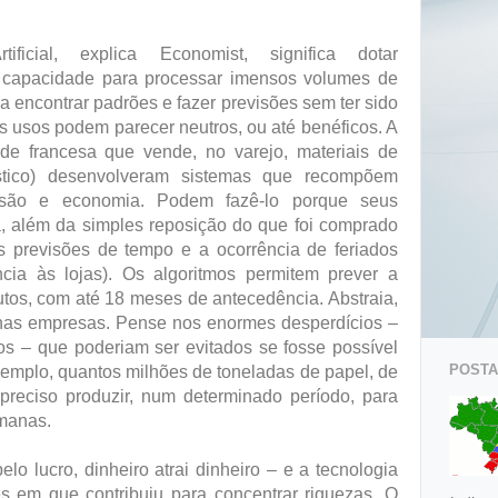
tificial, explica Economist, significa dotar
 capacidade para processar imensos volumes de
a encontrar padrões e fazer previsões sem ter sido
s usos podem parecer neutros, ou até benéficos. A
de francesa que vende, no varejo, materiais de
tico) desenvolveram sistemas que recompõem
são e economia. Podem fazê-lo porque seus
 além da simples reposição do que foi comprado
s previsões de tempo e a ocorrência de feriados
cia às lojas). Os algoritmos permitem prever a
tos, com até 18 meses de antecedência. Abstraia,
nas empresas. Pense nos enormes desperdícios –
os – que poderiam ser evitados se fosse possível
POSTAG
emplo, quantos milhões de toneladas de papel, de
preciso produzir, num determinado período, para
umanas.
o lucro, dinheiro atrai dinheiro – e a tecnologia
s em que contribuiu para concentrar riquezas. O