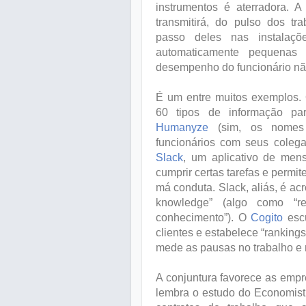
instrumentos é aterradora.
transmitirá, do pulso dos tr
passo deles nas instalaç
automaticamente pequenas
desempenho do funcionário não
É um entre muitos exemplos
60 tipos de informação pa
Humanyze
(sim, os nomes 
funcionários com seus coleg
Slack
, um aplicativo de mens
cumprir certas tarefas e permi
má conduta. Slack, aliás, é ac
knowledge” (algo como “re
conhecimento”). O
Cogito
escu
clientes e estabelece “ranking
mede as pausas no trabalho e
A conjuntura favorece as emp
lembra o estudo do Economist,