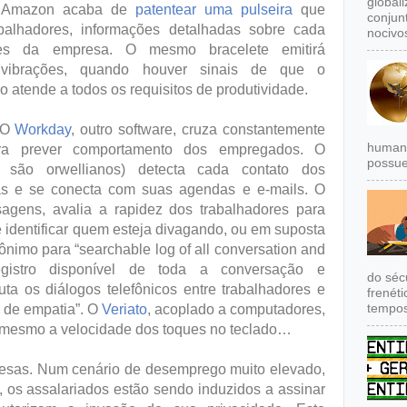
global
 A Amazon acaba de
patentear uma pulseira
que
conjun
abalhadores, informações detalhadas sobre cada
nocivos
ões da empresa. O mesmo bracelete emitirá
 vibrações, quando houver sinais de que o
 atende a todos os requisitos de produtividade.
. O
Workday
, outro software, cruza constantemente
humana
ra prever comportamento dos empregados. O
possue
são orwellianos) detecta cada contato dos
as e se conecta com suas agendas e e-mails. O
agens, avalia a rapidez dos trabalhadores para
te identificar quem esteja divagando, ou em suposta
rônimo para “searchable log of all conversation and
gistro disponível de toda a conversação e
do séc
ta os diálogos telefônicos entre trabalhadores e
frenét
tempos
s de empatia”. O
Veriato
, acoplado a computadores,
 mesmo a velocidade dos toques no teclado…
resas. Num cenário de desemprego muito elevado,
 os assalariados estão sendo induzidos a assinar