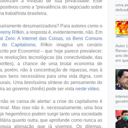
autorizam a invasão de sua privacidade. Este
uma pe
ispositivos como a “prevalência do negociado sobre
delicad
a trabalhista brasileira.
cessariamente desumanizadora? Para autores como o
eremy Rifkin
, a resposta é, evidentemente, não. Em
l Zero: A Internet das Coisas, os Bens Comuns
 do Capitalismo
, Rifkin imagina um cenário
Autor 
Renan 
crito por Economist – que hoje parece prevalecer.
ano de
ês revoluções tecnológicas (da conectividade, das
em que
porttes), a chance de uma brutal economia de
da, porém, não à concentração de riquezas, mas à
 aos bens necessários para uma vida digna, com
urais. Uma brevíssima síntese do pensamento do
oria ao governo chinês) pode ser vista
neste vídeo
.
intere
não se cansa de alertar: a crise do capitalismo é
geralm
minal. Mas isso não é, necessariamente, uma boa
hoje hegemônico podem surgir tanto uma sociedade
litária quanto outra, que aprofunde como nunca as
arquia alienação que já vivemos. Os dilemas,