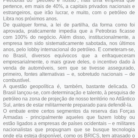
Petrobras do “petróleo é nosso”, mas uma empresa que
pertence, em mais de 40%, a capitais privados nacionais e
estrangeiros, que irão lucrar, e muito, com o petróleo de
Libra nos próximos anos.
De qualquer forma, a lei de partilha, da forma como foi
aprovada, praticamente impedia que a Petrobras ficasse
com 100% do negócio. Além disso, institucionalmente, a
empresa tem sido sistematicamente sabotada, nos últimos
anos, pelo lobby internacional do petróleo. E cometeram-se,
no Brasil, diversos equívocos que a enfraqueceram
empresarialmente, o mais grave deles, o incentivo dado à
venda de automóveis, sem que se tivesse assegurado,
primeiro, fontes alternativas – e, sobretudo nacionais – de
combustível.
A questão geopolítica é, também, bastante delicada. O
Brasil lançou-se, com determinação e talento, à pesquisa de
petróleo na zona de projeção de nosso território no Atlântico
Sul, antes de estar militarmente preparado para defendê-la.
O embate entre certos segmentos da reserva das Forças
Armadas - principalmente aqueles que fazem lobby ou
estão ligados a empresas de países ocidentais – e militares
nacionalistas que propugnam que se busque tecnologia
onde ela esteja disponível, como os BRICS, tem atrasado o