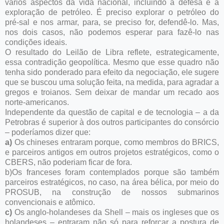
vários aspectos da vida nacional, incluindo a defesa e a
exploração de petróleo. É preciso explorar o petróleo do
pré-sal e nos armar, para, se preciso for, defendê-lo. Mas,
nos dois casos, não podemos esperar para fazê-lo nas
condições ideais.
O resultado do Leilão de Libra reflete, estrategicamente,
essa contradição geopolítica. Mesmo que esse quadro não
tenha sido ponderado para efeito da negociação, ele sugere
que se buscou uma solução feita, na medida, para agradar a
gregos e troianos. Sem deixar de mandar um recado aos
norte-americanos.
Independente da questão de capital e de tecnologia – a da
Petrobras é superior à dos outros participantes do consórcio
– poderíamos dizer que:
a)
Os chineses entraram porque, como membros do BRICS,
e parceiros antigos em outros projetos estratégicos, como o
CBERS, não poderiam ficar de fora.
b)Os franceses foram contemplados porque são também
parceiros estratégicos, no caso, na área bélica, por meio do
PROSUB, na construção de nossos submarinos
convencionais e atômico.
c)
Os anglo-holandeses da Shell – mais os ingleses que os
holandeses – entraram não só para reforçar a postura de