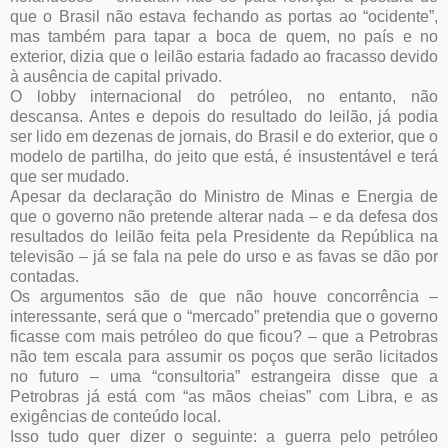
que o Brasil não estava fechando as portas ao “ocidente”,
mas também para tapar a boca de quem, no país e no
exterior, dizia que o leilão estaria fadado ao fracasso devido
à ausência de capital privado.
O lobby internacional do petróleo, no entanto, não
descansa. Antes e depois do resultado do leilão, já podia
ser lido em dezenas de jornais, do Brasil e do exterior, que o
modelo de partilha, do jeito que está, é insustentável e terá
que ser mudado.
Apesar da declaração do Ministro de Minas e Energia de
que o governo não pretende alterar nada – e da defesa dos
resultados do leilão feita pela Presidente da República na
televisão – já se fala na pele do urso e as favas se dão por
contadas.
Os argumentos são de que não houve concorrência –
interessante, será que o “mercado” pretendia que o governo
ficasse com mais petróleo do que ficou? – que a Petrobras
não tem escala para assumir os poços que serão licitados
no futuro – uma “consultoria” estrangeira disse que a
Petrobras já está com “as mãos cheias” com Libra, e as
exigências de conteúdo local.
Isso tudo quer dizer o seguinte: a guerra pelo petróleo