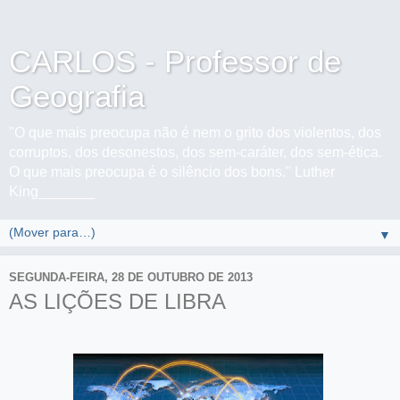
CARLOS - Professor de
Geografia
"O que mais preocupa não é nem o grito dos violentos, dos
corruptos, dos desonestos, dos sem-caráter, dos sem-ética.
O que mais preocupa é o silêncio dos bons." Luther
King_______
▼
SEGUNDA-FEIRA, 28 DE OUTUBRO DE 2013
AS LIÇÕES DE LIBRA