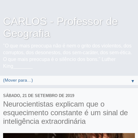
CARLOS - Professor de
Geografia
"O que mais preocupa não é nem o grito dos violentos, dos
corruptos, dos desonestos, dos sem-caráter, dos sem-ética.
O que mais preocupa é o silêncio dos bons." Luther
King_______
▼
SÁBADO, 21 DE SETEMBRO DE 2019
Neurocientistas explicam que o
esquecimento constante é um sinal de
inteligência extraordinária