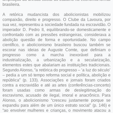
brasileira.
A retórica mudancista dos abolicionistas mobilizou
compaixão, direito e progresso. O Clube da Lavoura, por
sua vez, representou a sociedade fundada na escravidão. O
imperador D. Pedro II, equilibrando-se domesticamente e
confrontado com as pressões estrangeiras, considerava a
abolição questão de forma e oportunidade. No campo
científico, o abolicionismo brasileiro buscou também se
escorar nas ideias de Auguste Comte, que definiam o
progresso como a marcha inexorável para a
industrialização, a urbanização e a secularização,
elementos estes que abalariam as instituições tradicionais.
Segundo Alonso, “a retórica do progresso – ‘a luz do século’
– pedia a um só tempo reforma social e política, abolição e
república” (p. 133). Associações e jornais foram criados
contra a escravidão e até as artes (conferências-concerto)
foram usadas como armas de deslegitimação do
escravismo, acusado de ilegal, imoral e anacrônico. Para
Alonso, o abolicionismo “cresceu justamente porque se
expandiu para além de um único estrato social” (p. 146) e
“ao envolver mulheres e crianças, o movimento atacou a