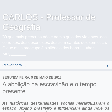
CARLOS - Professor de
Geografia
"O que mais preocupa não é nem o grito dos violentos, dos
corruptos, dos desonestos, dos sem-caráter, dos sem-ética.
O que mais preocupa é o silêncio dos bons." Luther
King_______
▼
SEGUNDA-FEIRA, 9 DE MAIO DE 2016
A abolição da escravidão e o tempo
presente
As históricas desigualdades sociais hierarquizaram o
espaço urbano brasileiro e influenciam ainda hoje os