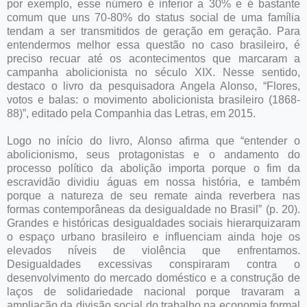
por exemplo, esse número é inferior a 30% e é bastante
comum que uns 70-80% do status social de uma família
tendam a ser transmitidos de geração em geração. Para
entendermos melhor essa questão no caso brasileiro, é
preciso recuar até os acontecimentos que marcaram a
campanha abolicionista no século XIX. Nesse sentido,
destaco o livro da pesquisadora Angela Alonso, “Flores,
votos e balas: o movimento abolicionista brasileiro (1868-
88)”, editado pela Companhia das Letras, em 2015.
Logo no início do livro, Alonso afirma que “entender o
abolicionismo, seus protagonistas e o andamento do
processo político da abolição importa porque o fim da
escravidão dividiu águas em nossa história, e também
porque a natureza de seu remate ainda reverbera nas
formas contemporâneas da desigualdade no Brasil” (p. 20).
Grandes e históricas desigualdades sociais hierarquizaram
o espaço urbano brasileiro e influenciam ainda hoje os
elevados níveis de violência que enfrentamos.
Desigualdades excessivas conspiraram contra o
desenvolvimento do mercado doméstico e a construção de
laços de solidariedade nacional porque travaram a
ampliação da divisão social do trabalho na economia formal