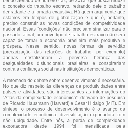
Lei do Senado de número 432, de 2013, que busca reduzir
o conceito do trabalho escravo, retirando dele o trabalho
degradante e a jornada exaustiva. Há quem argumente que
estamos em tempos de globalização e que é, portanto,
preciso construir as novas condições de competitividade
nacional. Essas “condições” não precisam sinalizar para o
passado, afinal, um novo tipo de trabalho escravo não será
capaz de tornar a economia brasileira mais produtiva e
próspera. Nesse sentido, novas formas de servidão
(precarização das relações de trabalho, por exemplo)
apenas cristalizariam a perversa herança das
desigualdades disfuncionais brasileiras e conspirariam
contra a confiança social nas instituições democráticas.
A retomada do debate sobre desenvolvimento é necessária.
No que diz respeito às diferenças de produtividades entre
países e atividades, são interessantes as informações do
“Atlas da complexidade econômica”, derivado de pesquisa
de Ricardo Hausmann (Harvard) e Cesar Hidalgo (MIT). Em
síntese, o processo de desenvolvimento é o avanço da
complexidade econômica: diversificação exportadora com
não ubiquidade. Entre nós, a perda de complexidade
exportadora desde 1994 foi intensificada pela