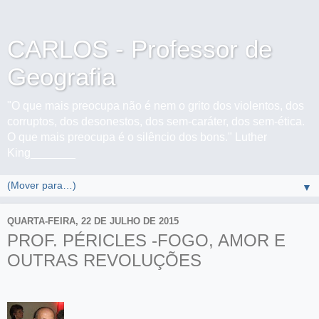
CARLOS - Professor de
Geografia
"O que mais preocupa não é nem o grito dos violentos, dos
corruptos, dos desonestos, dos sem-caráter, dos sem-ética.
O que mais preocupa é o silêncio dos bons." Luther
King_______
▼
QUARTA-FEIRA, 22 DE JULHO DE 2015
PROF. PÉRICLES -FOGO, AMOR E
OUTRAS REVOLUÇÕES