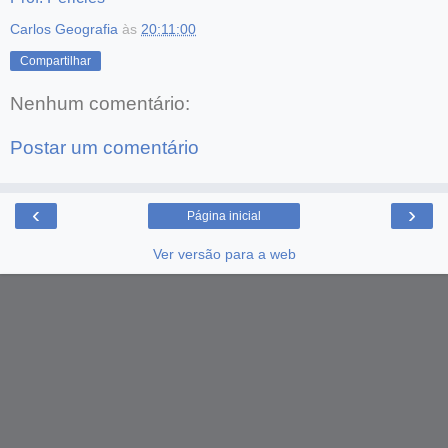
Carlos Geografia
às
20:11:00
Compartilhar
Nenhum comentário:
Postar um comentário
‹
›
Página inicial
Ver versão para a web