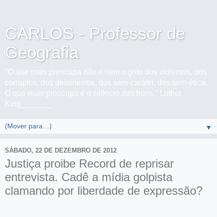
CARLOS - Professor de
Geografia
"O que mais preocupa não é nem o grito dos violentos, dos
corruptos, dos desonestos, dos sem-caráter, dos sem-ética.
O que mais preocupa é o silêncio dos bons." Luther
King_______
▼
SÁBADO, 22 DE DEZEMBRO DE 2012
Justiça proibe Record de reprisar
entrevista. Cadê a mídia golpista
clamando por liberdade de expressão?