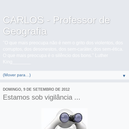
CARLOS - Professor de
Geografia
"O que mais preocupa não é nem o grito dos violentos, dos
corruptos, dos desonestos, dos sem-caráter, dos sem-ética.
O que mais preocupa é o silêncio dos bons." Luther
King_______
▼
DOMINGO, 9 DE SETEMBRO DE 2012
Estamos sob vigilância ...