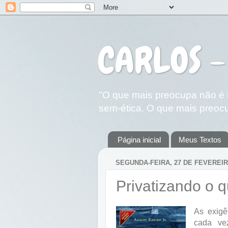
CARLOS -
"O que mais preocupa não é n
sem-ética. O que mais preocu
Página inicial
Meus Textos
SEGUNDA-FEIRA, 27 DE FEVEREIR
Privatizando o q
As exigê
cada ve