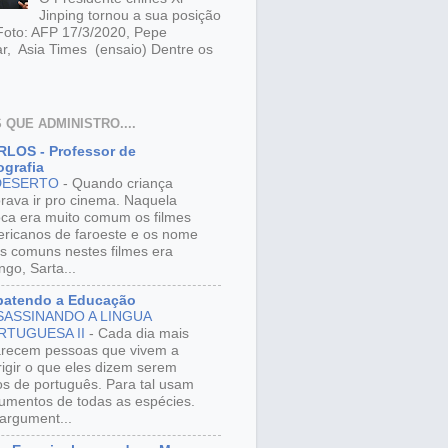
Jinping tornou a sua posição
 Foto: AFP 17/3/2020, Pepe
r, Asia Times (ensaio) Dentre os
 QUE ADMINISTRO....
LOS - Professor de
grafia
DESERTO
-
Quando criança
rava ir pro cinema. Naquela
ca era muito comum os filmes
ricanos de faroeste e os nome
s comuns nestes filmes era
ngo, Sarta...
batendo a Educação
SASSINANDO A LINGUA
RTUGUESA II
-
Cada dia mais
recem pessoas que vivem a
rigir o que eles dizem serem
os de português. Para tal usam
umentos de todas as espécies.
argument...