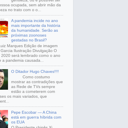
gentileza, ou é possível ser
ssoa ocupada, sem abrir mão da
eza no trato com o o...
A pandemia incide no ano
mais importante da história
da humanidade. Serão as
próximas zoonoses
gestadas no Brasil?
Luiz Marques Edição de imagem
Garcia Ilustração Divulgação O
 2020 será lembrado como o ano
 a pandemia causada...
O Ditador Hugo Chaves!!!!
Como costumo
mostrar as contradições que
as Rede de TVs sempre
estão a cometerem com
sses os mais variados, que
ent...
Pepe Escobar — A China
está em guerra híbrida com
os EUA
O Presidente chinês Xi