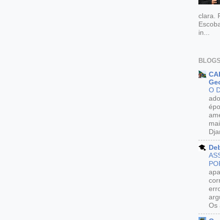
clara.
Escoba
in...
BLOGS
CAR
Geo
O 
ado
épo
ame
mai
Dja
De
AS
PO
apa
cor
err
arg
Os 