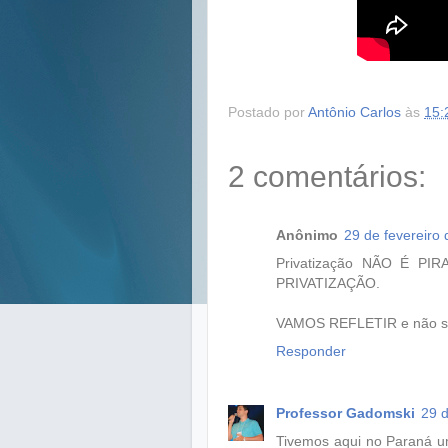
Postado por
Antônio Carlos
às
15:
2 comentários:
Anônimo
29 de fevereiro
Privatização NÃO É P
PRIVATIZAÇÃO.
VAMOS REFLETIR e não se d
Responder
Professor Gadomski
29 d
Tivemos aqui no Paraná u