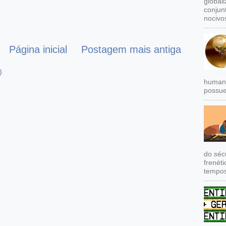
global
conjun
nocivos
Página inicial
Postagem mais antiga
)
humana
possue
do séc
frenét
tempos