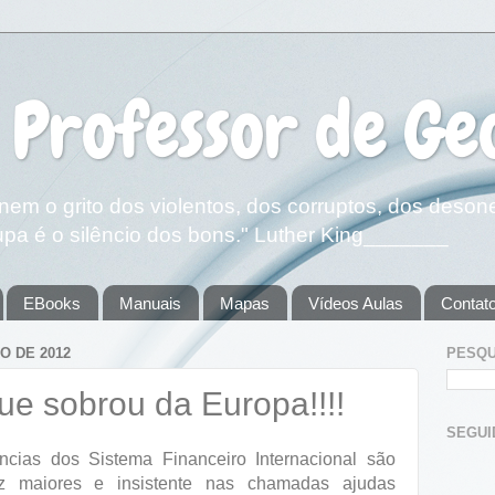
 Professor de Ge
em o grito dos violentos, dos corruptos, dos deson
pa é o silêncio dos bons." Luther King_______
EBooks
Manuais
Mapas
Vídeos Aulas
Contat
O DE 2012
PESQU
ue sobrou da Europa!!!!
SEGUIDOR
ncias dos Sistema Financeiro Internacional são
z maiores e insistente nas chamadas ajudas