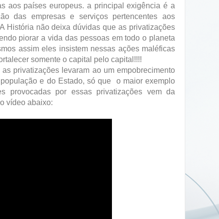
as aos países europeus. a principal exigência é a
ação das empresas e serviços pertencentes aos
A História não deixa dúvidas que as privatizações
endo piorar a vida das pessoas em todo o planeta
mos assim eles insistem nessas ações maléficas
ortalecer somente o capital pelo capital!!!!
l as privatizações levaram ao um empobrecimento
 população e do Estado, só que o maior exemplo
s provocadas por essas privatizações vem da
no vídeo abaixo: