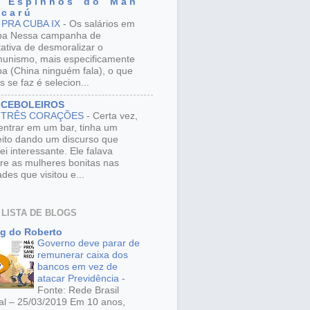
 E s p i n h o s d o M a n
 c a r ú
 PRA CUBA IX
-
Os salários em
ba Nessa campanha de
tativa de desmoralizar o
unismo, mais especificamente
a (China ninguém fala), o que
s se faz é selecion...
 CEBOLEIROS
 TRÊS CORAÇÕES
-
Certa vez,
entrar em um bar, tinha um
eito dando um discurso que
ei interessante. Ele falava
re as mulheres bonitas nas
ades que visitou e...
 LISTA DE BLOGS
g do Roberto
Governo deve parar de
remunerar caixa dos
bancos em vez de
atacar Previdência
-
Fonte: Rede Brasil
al – 25/03/2019 Em 10 anos,