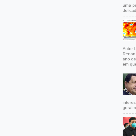
uma pe
delicad
Autor 
Renan 
ano de
em que
intere
geralm