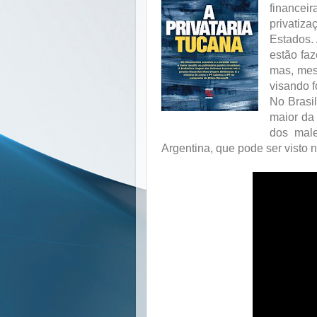
financeir
privatiz
Estados. 
estão faz
mas, mes
visando f
No Brasi
maior da
dos male
Argentina, que pode ser visto 