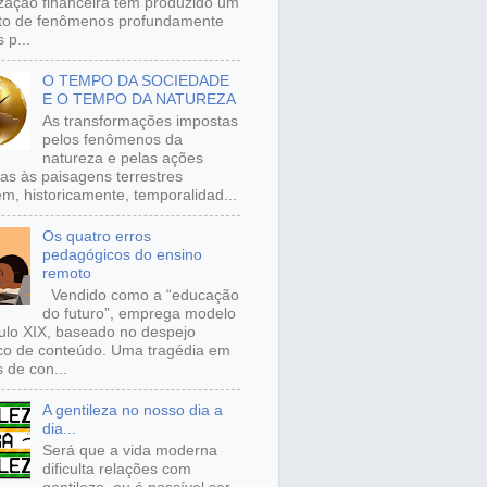
ização financeira tem produzido um
to de fenômenos profundamente
 p...
O TEMPO DA SOCIEDADE
E O TEMPO DA NATUREZA
As transformações impostas
pelos fenômenos da
natureza e pelas ações
s às paisagens terrestres
m, historicamente, temporalidad...
Os quatro erros
pedagógicos do ensino
remoto
Vendido como a “educação
do futuro”, emprega modelo
ulo XIX, baseado no despejo
ico de conteúdo. Uma tragédia em
 de con...
A gentileza no nosso dia a
dia...
Será que a vida moderna
dificulta relações com