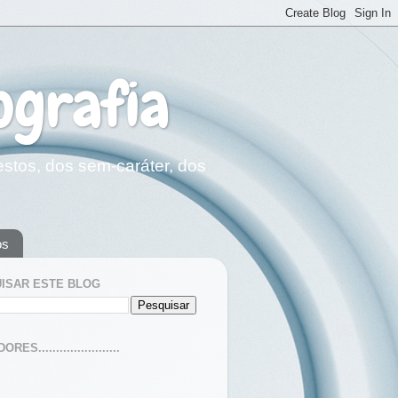
ografia
estos, dos sem-caráter, dos
os
ISAR ESTE BLOG
ES.......................