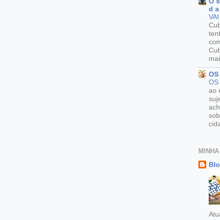
O s
d a
VAI
Cu
ten
com
Cub
mai
OS
OS
ao 
suj
ach
sob
cid
MINHA
Blo
Atu