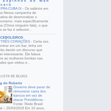
 E s p i n h o s d o M a n
 c a r ú
 PRA CUBA IX
-
Os salários em
ba Nessa campanha de
tativa de desmoralizar o
unismo, mais especificamente
a (China ninguém fala), o que
s se faz é selecion...
 CEBOLEIROS
 TRÊS CORAÇÕES
-
Certa vez,
entrar em um bar, tinha um
eito dando um discurso que
ei interessante. Ele falava
re as mulheres bonitas nas
ades que visitou e...
 LISTA DE BLOGS
g do Roberto
Governo deve parar de
remunerar caixa dos
bancos em vez de
atacar Previdência
-
Fonte: Rede Brasil
al – 25/03/2019 Em 10 anos,