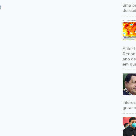
uma pe
)
delicad
Autor 
Renan 
ano de
em que
intere
geralm