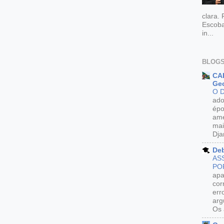
clara.
Escoba
in...
BLOGS
CAR
Geo
O 
ado
épo
ame
mai
Dja
De
AS
PO
apa
cor
err
arg
Os 