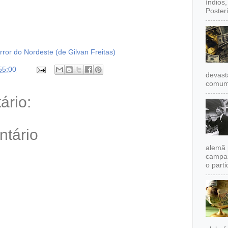
índios
Poster
rror do Nordeste (de Gilvan Freitas)
55:00
devast
comum,
rio:
ntário
alemã 
campan
o partid