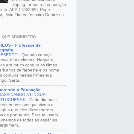
Jinping tornou a sua posição
 Foto: AFP 17/3/2020, Pepe
r, Asia Times (ensaio) Dentre os
 QUE ADMINISTRO....
LOS - Professor de
grafia
DESERTO
-
Quando criança
rava ir pro cinema. Naquela
ca era muito comum os filmes
ricanos de faroeste e os nome
s comuns nestes filmes era
ngo, Sarta...
batendo a Educação
SASSINANDO A LINGUA
RTUGUESA II
-
Cada dia mais
recem pessoas que vivem a
rigir o que eles dizem serem
os de português. Para tal usam
umentos de todas as espécies.
argument...