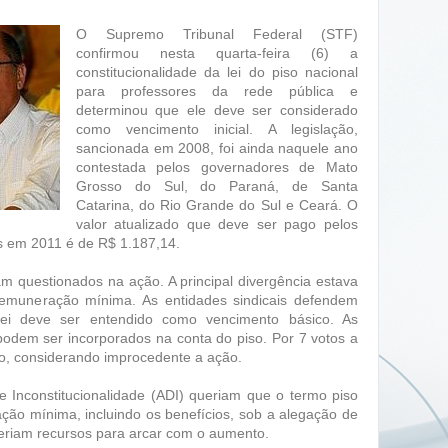
O Supremo Tribunal Federal (STF)
confirmou nesta quarta-feira (6) a
constitucionalidade da lei do piso nacional
para professores da rede pública e
determinou que ele deve ser considerado
como vencimento inicial. A legislação,
sancionada em 2008, foi ainda naquele ano
contestada pelos governadores de Mato
Grosso do Sul, do Paraná, de Santa
Catarina, do Rio Grande do Sul e Ceará. O
valor atualizado que deve ser pago pelos
s em 2011 é de R$ 1.187,14.
ram questionados na ação. A principal divergência estava
emuneração mínima. As entidades sindicais defendem
lei deve ser entendido como vencimento básico. As
 podem ser incorporados na conta do piso. Por 7 votos a
o, considerando improcedente a ação.
 Inconstitucionalidade (ADI) queriam que o termo piso
ção mínima, incluindo os benefícios, sob a alegação de
teriam recursos para arcar com o aumento.