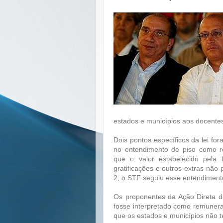
estados e municípios aos docente
Dois pontos específicos da lei fo
no entendimento de piso como r
que o valor estabelecido pela 
gratificações e outros extras não
2, o STF seguiu esse entendiment
Os proponentes da Ação Direta de
fosse interpretado como remunera
que os estados e municípios não 