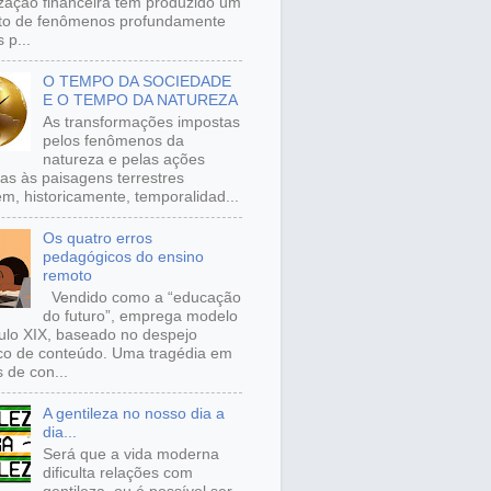
ização financeira tem produzido um
to de fenômenos profundamente
 p...
O TEMPO DA SOCIEDADE
E O TEMPO DA NATUREZA
As transformações impostas
pelos fenômenos da
natureza e pelas ações
s às paisagens terrestres
m, historicamente, temporalidad...
Os quatro erros
pedagógicos do ensino
remoto
Vendido como a “educação
do futuro”, emprega modelo
ulo XIX, baseado no despejo
ico de conteúdo. Uma tragédia em
 de con...
A gentileza no nosso dia a
dia...
Será que a vida moderna
dificulta relações com