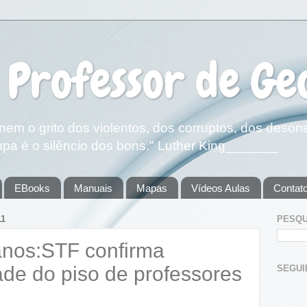
 Professor de Ge
em o grito dos violentos, dos corruptos, dos deson
pa é o silêncio dos bons." Luther King_______
EBooks
Manuais
Mapas
Vídeos Aulas
Contat
11
PESQU
anos:STF confirma
ade do piso de professores
SEGUIDOR