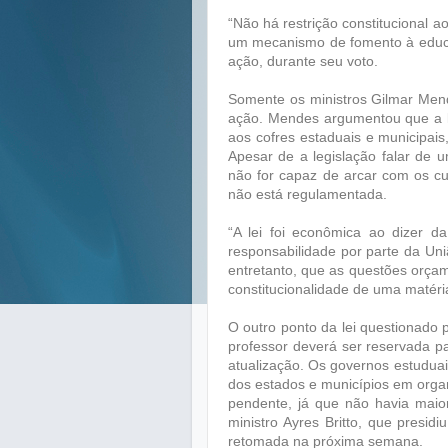
“Não há restrição constitucional 
um mecanismo de fomento à educa
ação, durante seu voto.
Somente os ministros Gilmar Men
ação. Mendes argumentou que a l
aos cofres estaduais e municipais
Apesar de a legislação falar de
não for capaz de arcar com os cu
não está regulamentada.
“A lei foi econômica ao dizer 
responsabilidade por parte da Uni
entretanto, que as questões orça
constitucionalidade de uma matéri
O outro ponto da lei questionado 
professor deverá ser reservada p
atualização. Os governos estudua
dos estados e municípios em organ
pendente, já que não havia maiori
ministro Ayres Britto, que presid
retomada na próxima semana.