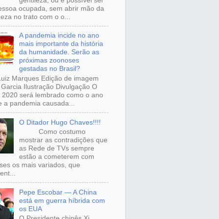
gentileza, ou é possível ser
ssoa ocupada, sem abrir mão da
eza no trato com o o...
A pandemia incide no ano
mais importante da história
da humanidade. Serão as
próximas zoonoses
gestadas no Brasil?
Luiz Marques Edição de imagem
Garcia Ilustração Divulgação O
 2020 será lembrado como o ano
 a pandemia causada...
O Ditador Hugo Chaves!!!!
Como costumo
mostrar as contradições que
as Rede de TVs sempre
estão a cometerem com
sses os mais variados, que
ent...
Pepe Escobar — A China
está em guerra híbrida com
os EUA
O Presidente chinês Xi