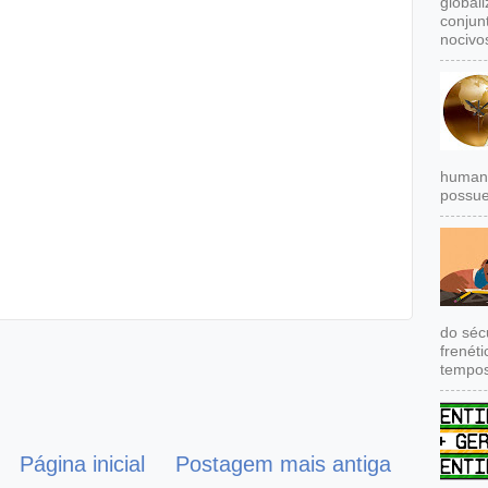
global
conjun
nocivos
humana
possue
do séc
frenét
tempos
Página inicial
Postagem mais antiga