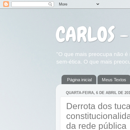
CARLOS -
"O que mais preocupa não é n
sem-ética. O que mais preocu
Página inicial
Meus Textos
QUARTA-FEIRA, 6 DE ABRIL DE 20
Derrota dos tuc
constitucionalid
da rede pública