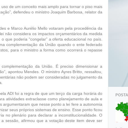
ao uso de um conceito mais amplo para tornar o piso mais
ção”, defendeu o ministro Joaquim Barbosa, relator da
des e Marco Aurélio Mello votaram pela procedência da
ei não considera os impactos orçamentários da medida
, o que poderia “congelar” a oferta educacional no país.
 uma complementação da União quando o ente federado
stos, para o ministro a forma como ocorrerá o repasse
da complementação da União. É preciso dimensionar a
ão”, apontou Mendes. O ministro Ayres Britto, ressaltou,
mentárias não podem ser consideradas no julgamento da
a.
pela ADI foi a regra de que um terço da carga horária do
POSTAG
ara atividades extraclasse como planejamento de aula e
is argumentaram que nesse ponto a lei fere a autonomia
izar seus próprios sistemas de ensino. Esse ponto ficou
a no plenário para declarar a inconstitucionalidade. O
iu a sessão, afirmou que a votação deste item deve ser