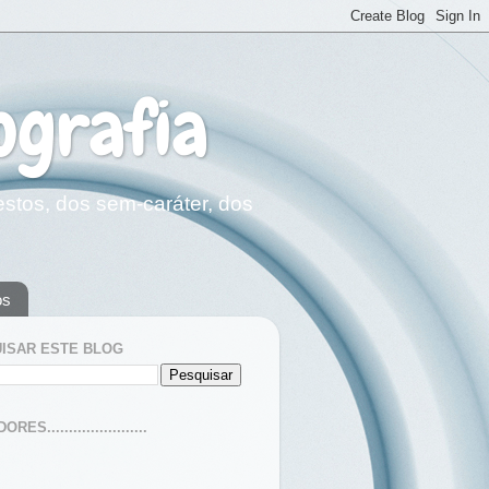
ografia
estos, dos sem-caráter, dos
os
ISAR ESTE BLOG
ES.......................