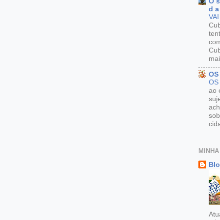
O s
d a
VAI
Cu
ten
com
Cub
mai
OS
OS
ao 
suj
ach
sob
cid
MINHA
Blo
Atu