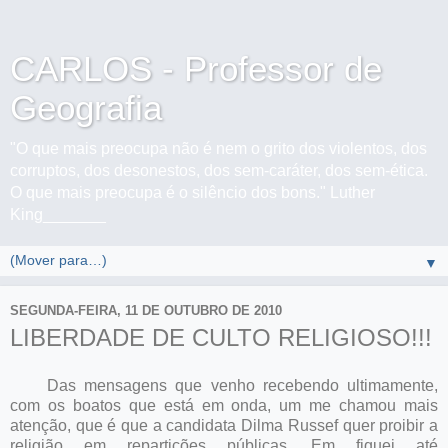
CARLOS - Professor de
Geografia
"O que mais preocupa não é nem o grito dos violentos, dos
corruptos, dos desonestos, dos sem-caráter, dos sem-ética.
O que mais preocupa é o silêncio dos bons." Luther
King_______
▼
SEGUNDA-FEIRA, 11 DE OUTUBRO DE 2010
LIBERDADE DE CULTO RELIGIOSO!!!
Das mensagens que venho recebendo ultimamente,
com os boatos que está em onda, um me chamou mais
atenção, que é que a candidata Dilma Russef quer proibir a
religião em repartições públicas. Em fiquei até