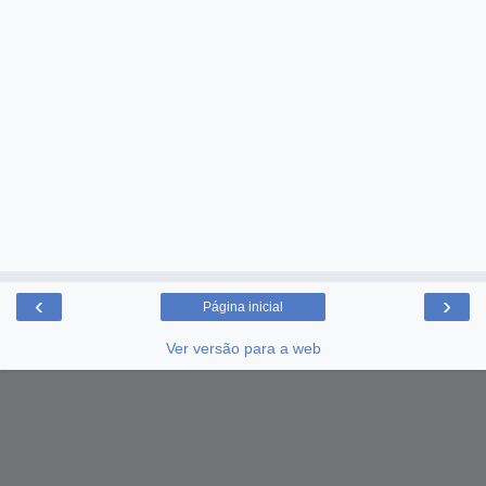
‹
›
Página inicial
Ver versão para a web