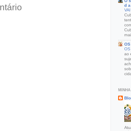
O s
ntário
d a
VAI
Cu
ten
com
Cub
mai
OS
OS
ao 
suj
ach
sob
cid
MINHA
Blo
Atu