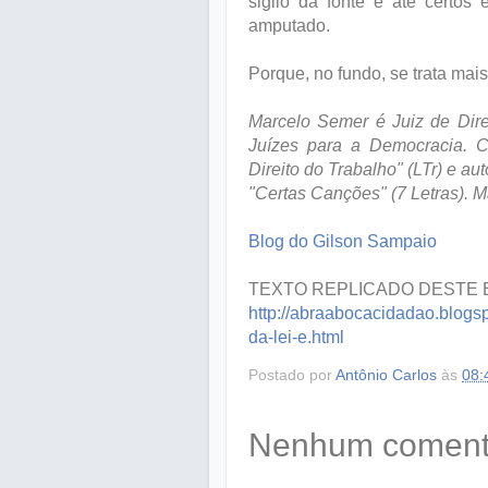
sigilo da fonte e até certos
amputado.
Porque, no fundo, se trata mai
Marcelo Semer é Juiz de Dire
Juízes para a Democracia. C
Direito do Trabalho" (LTr) e a
"Certas Canções" (7 Letras). 
Blog do Gilson Sampaio
TEXTO REPLICADO DESTE
http://abraabocacidadao.blogs
da-lei-e.html
Postado por
Antônio Carlos
às
08:
Nenhum comentá