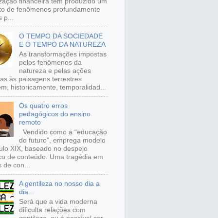
ização financeira tem produzido um
to de fenômenos profundamente
 p...
O TEMPO DA SOCIEDADE
E O TEMPO DA NATUREZA
As transformações impostas
pelos fenômenos da
natureza e pelas ações
s às paisagens terrestres
m, historicamente, temporalidad...
Os quatro erros
pedagógicos do ensino
remoto
Vendido como a “educação
do futuro”, emprega modelo
ulo XIX, baseado no despejo
ico de conteúdo. Uma tragédia em
 de con...
A gentileza no nosso dia a
dia...
Será que a vida moderna
dificulta relações com