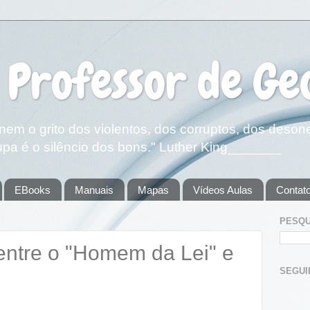
 Professor de Ge
em o grito dos violentos, dos corruptos, dos deson
pa é o silêncio dos bons." Luther King_______
EBooks
Manuais
Mapas
Vídeos Aulas
Contat
PESQU
entre o "Homem da Lei" e
SEGUIDOR