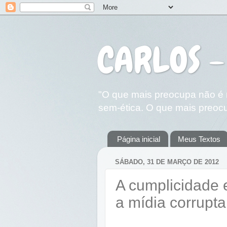
CARLOS -
"O que mais preocupa não é n
sem-ética. O que mais preocu
Página inicial
Meus Textos
SÁBADO, 31 DE MARÇO DE 2012
A cumplicidade 
a mídia corrupta