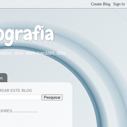
ografia
estos, dos sem-caráter, dos
os
ISAR ESTE BLOG
ES.......................