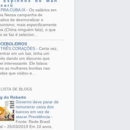
 E s p i n h o s d o M a n
 c a r ú
 PRA CUBA IX
-
Os salários em
ba Nessa campanha de
tativa de desmoralizar o
unismo, mais especificamente
a (China ninguém fala), o que
s se faz é selecion...
 CEBOLEIROS
 TRÊS CORAÇÕES
-
Certa vez,
entrar em um bar, tinha um
eito dando um discurso que
ei interessante. Ele falava
re as mulheres bonitas nas
ades que visitou e...
 LISTA DE BLOGS
g do Roberto
Governo deve parar de
remunerar caixa dos
bancos em vez de
atacar Previdência
-
Fonte: Rede Brasil
al – 25/03/2019 Em 10 anos,