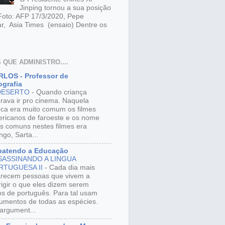
Jinping tornou a sua posição
 Foto: AFP 17/3/2020, Pepe
r, Asia Times (ensaio) Dentre os
 QUE ADMINISTRO....
LOS - Professor de
grafia
DESERTO
-
Quando criança
rava ir pro cinema. Naquela
ca era muito comum os filmes
ricanos de faroeste e os nome
s comuns nestes filmes era
ngo, Sarta...
batendo a Educação
SASSINANDO A LINGUA
RTUGUESA II
-
Cada dia mais
recem pessoas que vivem a
rigir o que eles dizem serem
os de português. Para tal usam
umentos de todas as espécies.
argument...