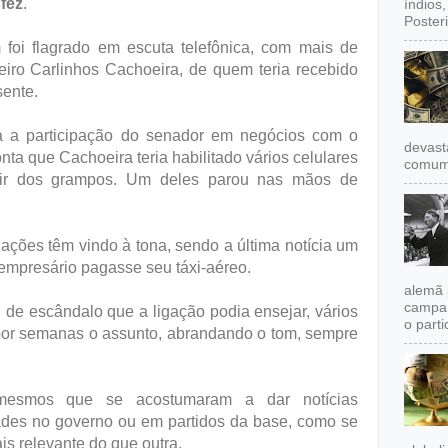
fez
.
índios
Poster
foi flagrado em escuta telefônica, com mais de
eiro Carlinhos Cachoeira, de quem teria recebido
sente.
ra a participação do senador em negócios com o
devast
a que Cachoeira teria habilitado vários celulares
comum,
ugir dos grampos. Um deles parou nas mãos de
ções têm vindo à tona, sendo a última notícia um
empresário pagasse seu táxi-aéreo.
alemã 
campan
de escândalo que a ligação podia ensejar, vários
o partid
por semanas o assunto, abrandando o tom, sempre
 mesmos que se acostumaram a dar notícias
dades no governo ou em partidos da base, como se
s relevante do que outra.