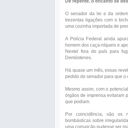
De repente, o encanto se des
O senador da lei e da ordem 
trezentas ligações com o bich
uma cozinha importada de pre
A Polícia Federal ainda apu
homem dos caça-níqueis e apont
Nextel fora do país para f
Demóstenes.
Há quase um mês, essas revela
pedido do senador para que o 
Mesmo assim, com o potencial 
órgãos de imprensa evitaram 
que podiam.
Por coincidência, são os
bombásticas sobre irregulari
uma corrupção pudesse ser mai