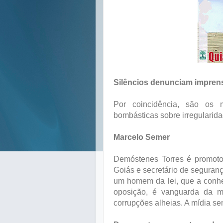
Silêncios denunciam impre
Por coincidência, são os
bombásticas sobre irregularid
Marcelo Semer
Demóstenes Torres é promotor
Goiás e secretário de segura
um homem da lei, que a conh
oposição, é vanguarda da m
corrupções alheias. A mídia se