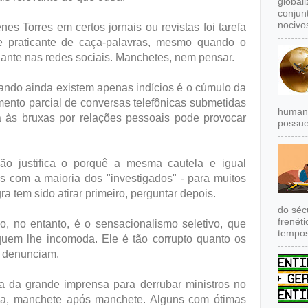
global
conjun
nocivos
s Torres em certos jornais ou revistas foi tarefa
e praticante de caça-palavras, mesmo quando o
nante nas redes sociais. Manchetes, nem pensar.
ando ainda existem apenas indícios é o cúmulo da
ento parcial de conversas telefônicas submetidas
humana
aça às bruxas por relações pessoais pode provocar
possue
ão justifica o porquê a mesma cautela e igual
 com a maioria dos "investigados" - para muitos
ra tem sido atirar primeiro, perguntar depois.
do séc
frenét
o, no entanto, é o sensacionalismo seletivo, que
tempos
quem lhe incomoda. Ele é tão corrupto quanto os
e denunciam.
da da grande imprensa para derrubar ministros no
ma, manchete após manchete. Alguns com ótimas