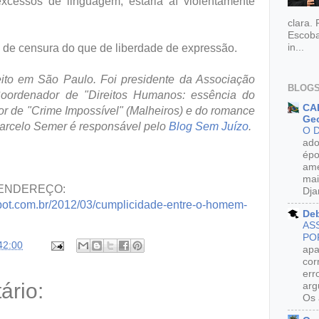
 excessos de linguagem, estaria aí violentamente
clara.
Escoba
in...
s de censura do que de liberdade de expressão.
ito em São Paulo. Foi presidente da Associação
BLOGS
oordenador de "Direitos Humanos: essência do
CAR
utor de "Crime Impossível" (Malheiros) e do romance
Geo
Marcelo Semer é responsável pelo
Blog Sem Juízo
.
O 
ado
épo
ame
mai
 ENDEREÇO:
Dja
pot.com.br/2012/03/cumplicidade-entre-o-homem-
De
AS
PO
42:00
apa
cor
err
rio:
arg
Os 