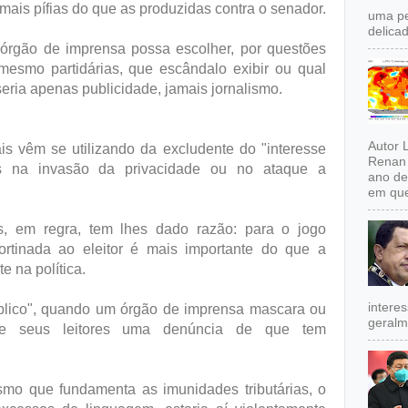
ais pífias do que as produzidas contra o senador.
uma pe
delicad
órgão de imprensa possa escolher, por questões
 mesmo partidárias, que escândalo exibir ou qual
seria apenas publicidade, jamais jornalismo.
Autor 
is vêm se utilizando da excludente do "interesse
Renan 
is na invasão da privacidade ou no ataque a
ano de
em que
is, em regra, tem lhes dado razão: para o jogo
ortinada ao eleitor é mais importante do que a
e na política.
intere
úblico", quando um órgão de imprensa mascara ou
geralm
de seus leitores uma denúncia de que tem
esmo que fundamenta as imunidades tributárias, o