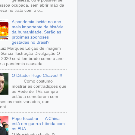
gentileza, ou é possível ser
ssoa ocupada, sem abrir mão da
eza no trato com o o...
A pandemia incide no ano
mais importante da história
da humanidade. Serão as
próximas zoonoses
gestadas no Brasil?
Luiz Marques Edição de imagem
Garcia Ilustração Divulgação O
 2020 será lembrado como o ano
 a pandemia causada...
O Ditador Hugo Chaves!!!!
Como costumo
mostrar as contradições que
as Rede de TVs sempre
estão a cometerem com
sses os mais variados, que
ent...
Pepe Escobar — A China
está em guerra híbrida com
os EUA
O Presidente chinês Xi